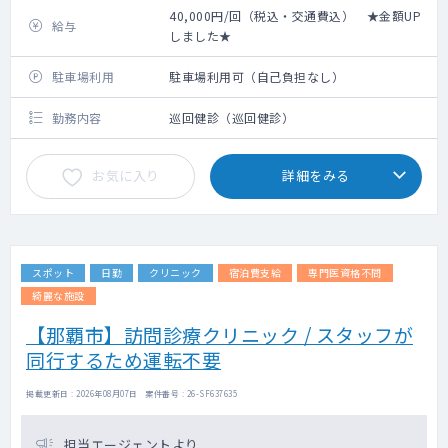
40,000円/回（税込・交通費込） ★金額UP
給与
しました★
駐車場利用
駐車場利用可（自己負担なし）
勤務内容
巡回健診（巡回健診）
お気に入り
詳細をみる
スポット
日勤
クリニック
宿泊費支給
専門医資格不問
綺麗な施設
【那覇市】訪問診療クリニック / スタッフが
同行するため運転不要
掲載更新日 : 2026年08月07日 案件番号 : 26-SF637635
担当エージェントより