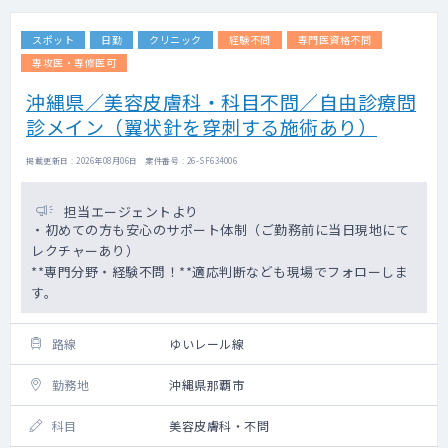
スポット
日勤
クリニック
経験不問
専門医資格不問
専攻医・専修医可
沖縄県／美容皮膚科・科目不問／自由診療問
診メイン（翼状針を穿刺する施術あり）
掲載更新日 : 2026年08月06日 案件番号 : 26-SF634006
担当エージェントより
・初めての方も安心のサポート体制（ご勤務前に当日現地にて
レクチャーあり）
**専門分野・経験不問！**適応判断なども現場でフォローしま
す。
路線
ゆいレール線
勤務地
沖縄県那覇市
科目
美容皮膚科・不問