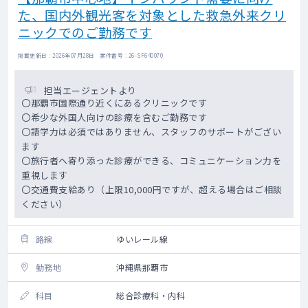
た、国内外観光客を対象とした救急外来クリ
ニックでのご勤務です
掲載更新日 : 2026年07月28日 案件番号 : 26-SF640070
担当エージェントより
〇那覇市国際通り近くにあるクリニックです
〇希少な外国人向けの診療を含むご勤務です
〇語学力は必須ではありません、スタッフのサポートがござい
ます
〇旅行者へ寄り添った診療ができる、コミュニケーション力を
重視します
〇交通費支給あり（上限10,000円ですが、超える場合はご相談
ください）
路線
ゆいレール線
勤務地
沖縄県那覇市
科目
総合診療科・内科