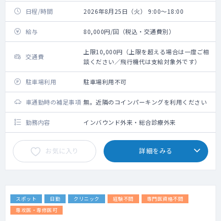
日程/時間
2026年8月25日（火） 9:00～18:00
給与
80,000円/回（税込・交通費別）
上限10,000円（上限を超える場合は一度ご相
交通費
談ください／飛行機代は支給対象外です）
駐車場利用
駐車場利用不可
車通勤時の補足事項
無。近隣のコインパーキングを利用ください
勤務内容
インバウンド外来・総合診療外来
お気に入り
詳細をみる
スポット
日勤
クリニック
経験不問
専門医資格不問
専攻医・専修医可