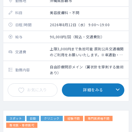
勤務地
沖縄県那覇市
科目
美容皮膚科・不問
日程/時間
2026年8月12日（水） 9:00～19:00
給与
90,000円/回（税込・交通費別）
上限3,000円まで負担可能 原則公共交通機関
交通費
のご利用をお願いいたします。※車通勤・タ
クシー利用要相談
自由診療問診メイン（翼状針を穿刺する施術
勤務内容
あり）
お気に入り
詳細をみる
スポット
日勤
クリニック
経験不問
専門医資格不問
専攻医・専修医可