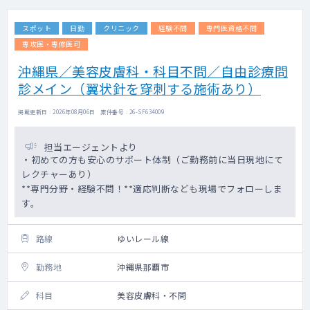
スポット
日勤
クリニック
経験不問
専門医資格不問
専攻医・専修医可
沖縄県／美容皮膚科・科目不問／自由診療問
診メイン（翼状針を穿刺する施術あり）
掲載更新日 : 2026年08月06日 案件番号 : 26-SF634009
担当エージェントより
・初めての方も安心のサポート体制（ご勤務前に当日現地にて
レクチャーあり）
**専門分野・経験不問！**適応判断なども現場でフォローしま
す。
路線
ゆいレール線
勤務地
沖縄県那覇市
科目
美容皮膚科・不問