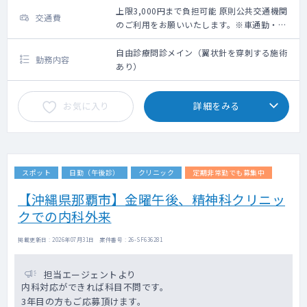
上限3,000円まで負担可能 原則公共交通機関
交通費
のご利用をお願いいたします。※車通勤・タ
クシー利用要相談
自由診療問診メイン（翼状針を穿刺する施術
勤務内容
あり）
お気に入り
詳細をみる
スポット
日勤（午後診）
クリニック
定期非常勤でも募集中
【沖縄県那覇市】金曜午後、精神科クリニッ
クでの内科外来
掲載更新日 : 2026年07月31日 案件番号 : 26-SF636281
担当エージェントより
内科対応ができれば科目不問です。
3年目の方もご応募頂けます。