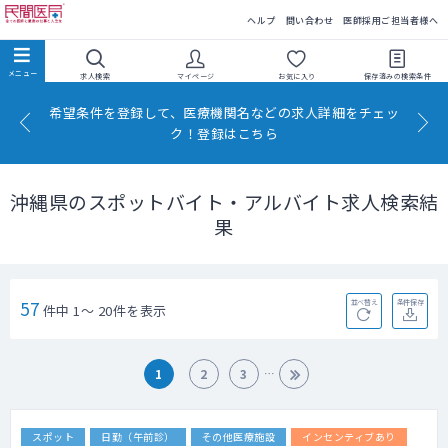
民間医局
ヘルプ
問い合わせ
医師採用ご担当者様へ
求人検索
マイページ
お気に入り
保存済みの
検索条件
希望条件を登録して、医療機関名などの求人詳細をチェッ
ク！登録はこちら
沖縄県のスポットバイト・アルバイト求人検索結
果
57
並べ替え
条件保存
件中 1～ 20件を表示
1
2
3
スポット
日勤（午前診）
その他医療施設
インセンティブあり