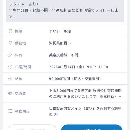
レクチャーあり）
**専門分野・経験不問！**適応判断なども現場でフォローしま
す。
路線
ゆいレール線
勤務地
沖縄県那覇市
科目
美容皮膚科・不問
日程/時間
2026年8月14日（金） 9:00～19:00
給与
90,000円/回（税込・交通費別）
上限3,000円まで負担可能 原則公共交通機関
交通費
のご利用をお願いいたします。※車通勤・タ
クシー利用要相談
自由診療問診メイン（翼状針を穿刺する施術
勤務内容
あり）