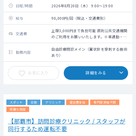
日程/時間
2026年8月20日（木） 9:00～19:00
給与
90,000円/回（税込・交通費別）
上限3,000円まで負担可能 原則公共交通機関
交通費
のご利用をお願いいたします。※車通勤・タ
クシー利用要相談
自由診療問診メイン（翼状針を穿刺する施術
勤務内容
あり）
お気に入り
詳細をみる
スポット
日勤
クリニック
宿泊費支給
専門医資格不問
綺麗な施設
【那覇市】訪問診療クリニック / スタッフが
同行するため運転不要