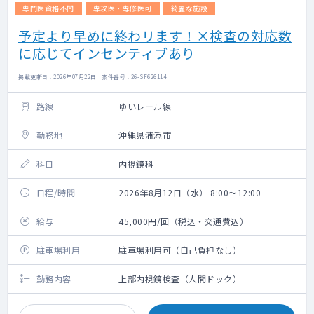
専門医資格不問
専攻医・専修医可
綺麗な施設
予定より早めに終わリます！×検査の対応数
に応じてインセンティブあり
掲載更新日 : 2026年07月22日 案件番号 : 26-SF626114
路線
ゆいレール線
勤務地
沖縄県浦添市
科目
内視鏡科
日程/時間
2026年8月12日（水） 8:00～12:00
給与
45,000円/回（税込・交通費込）
駐車場利用
駐車場利用可（自己負担なし）
勤務内容
上部内視鏡検査（人間ドック）