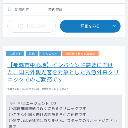
勤務内容
院内健診
お気に入り
詳細をみる
スポット
日勤
クリニック
定期非常勤でも募集中
【那覇市中心地】インバウンド需要に向け
た、国内外観光客を対象とした救急外来クリ
ニックでのご勤務です
掲載更新日 : 2026年07月28日 案件番号 : 26-SF640069
担当エージェントより
〇那覇市国際通り近くにあるクリニックです
〇希少な外国人向けの診療を含むご勤務です
〇語学力は必須ではありません、スタッフのサポートがござい
ます