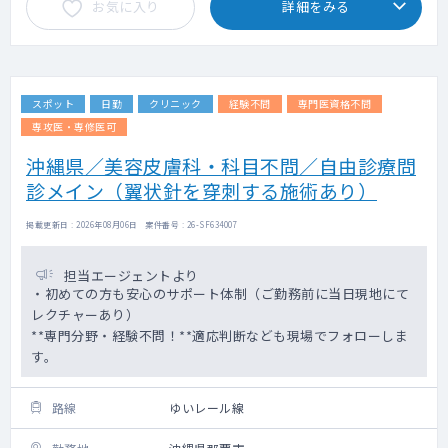
お気に入り
詳細をみる
スポット
日勤
クリニック
経験不問
専門医資格不問
専攻医・専修医可
沖縄県／美容皮膚科・科目不問／自由診療問
診メイン（翼状針を穿刺する施術あり）
掲載更新日 : 2026年08月06日 案件番号 : 26-SF634007
担当エージェントより
・初めての方も安心のサポート体制（ご勤務前に当日現地にて
レクチャーあり）
**専門分野・経験不問！**適応判断なども現場でフォローしま
す。
路線
ゆいレール線