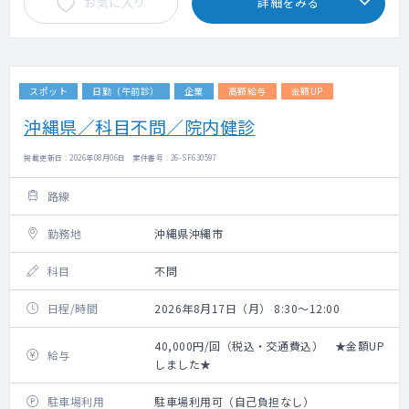
お気に入り
詳細をみる
スポット
日勤（午前診）
企業
高額給与
金額UP
沖縄県／科目不問／院内健診
掲載更新日 : 2026年08月06日 案件番号 : 26-SF630597
路線
勤務地
沖縄県沖縄市
科目
不問
日程/時間
2026年8月17日（月） 8:30～12:00
40,000円/回（税込・交通費込） ★金額UP
給与
しました★
駐車場利用
駐車場利用可（自己負担なし）