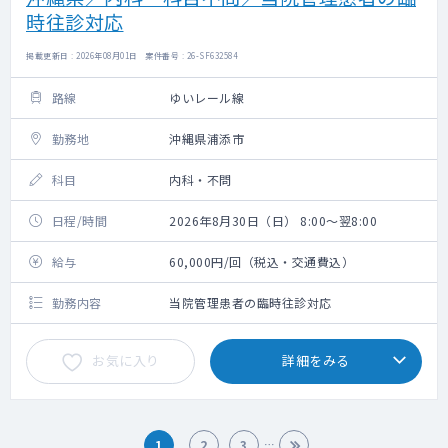
時往診対応
掲載更新日 : 2026年08月01日 案件番号 : 26-SF632584
路線
ゆいレール線
勤務地
沖縄県浦添市
科目
内科・不問
日程/時間
2026年8月30日（日） 8:00～翌8:00
給与
60,000円/回（税込・交通費込）
勤務内容
当院管理患者の臨時往診対応
お気に入り
詳細をみる
1
2
3