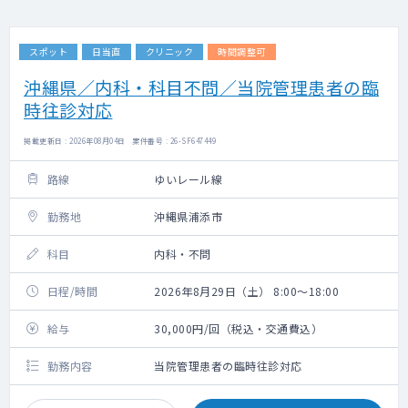
スポット
日当直
クリニック
時間調整可
沖縄県／内科・科目不問／当院管理患者の臨
時往診対応
掲載更新日 : 2026年08月04日 案件番号 : 26-SF647449
路線
ゆいレール線
勤務地
沖縄県浦添市
科目
内科・不問
日程/時間
2026年8月29日（土） 8:00～18:00
給与
30,000円/回（税込・交通費込）
勤務内容
当院管理患者の臨時往診対応