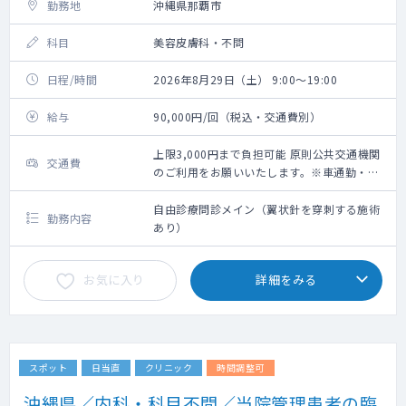
勤務地
沖縄県那覇市
科目
美容皮膚科・不問
日程/時間
2026年8月29日（土） 9:00～19:00
給与
90,000円/回（税込・交通費別）
上限3,000円まで負担可能 原則公共交通機関
交通費
のご利用をお願いいたします。※車通勤・タ
クシー利用要相談
自由診療問診メイン（翼状針を穿刺する施術
勤務内容
あり）
お気に入り
詳細をみる
スポット
日当直
クリニック
時間調整可
沖縄県／内科・科目不問／当院管理患者の臨