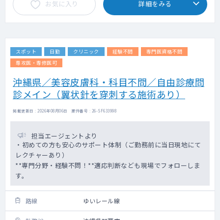
お気に入り
詳細をみる
スポット
日勤
クリニック
経験不問
専門医資格不問
専攻医・専修医可
沖縄県／美容皮膚科・科目不問／自由診療問
診メイン（翼状針を穿刺する施術あり）
掲載更新日 : 2026年08月06日 案件番号 : 26-SF633998
担当エージェントより
・初めての方も安心のサポート体制（ご勤務前に当日現地にて
レクチャーあり）
**専門分野・経験不問！**適応判断なども現場でフォローしま
す。
路線
ゆいレール線