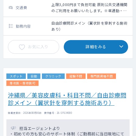
上限3,000円まで負担可能 原則公共交通機関
交通費
のご利用をお願いいたします。※車通勤・タ
クシー利用要相談
自由診療問診メイン（翼状針を穿刺する施術
勤務内容
あり）
お気に入り
詳細をみる
スポット
日勤
クリニック
経験不問
専門医資格不問
専攻医・専修医可
沖縄県／美容皮膚科・科目不問／自由診療問
診メイン（翼状針を穿刺する施術あり）
掲載更新日 : 2026年08月06日 案件番号 : 26-SF634000
担当エージェントより
・初めての方も安心のサポート体制（ご勤務前に当日現地にて