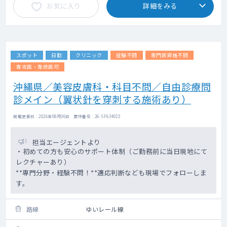
お気に入り
詳細をみる
スポット
日勤
クリニック
経験不問
専門医資格不問
専攻医・専修医可
沖縄県／美容皮膚科・科目不問／自由診療問
診メイン（翼状針を穿刺する施術あり）
掲載更新日 : 2026年08月06日 案件番号 : 26-SF634015
担当エージェントより
・初めての方も安心のサポート体制（ご勤務前に当日現地にて
レクチャーあり）
**専門分野・経験不問！**適応判断なども現場でフォローしま
す。
路線
ゆいレール線