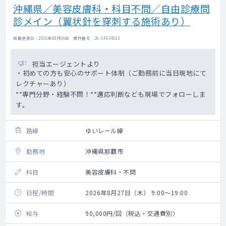
沖縄県／美容皮膚科・科目不問／自由診療問
診メイン（翼状針を穿刺する施術あり）
掲載更新日 : 2026年08月06日 案件番号 : 26-SF634013
担当エージェントより
・初めての方も安心のサポート体制（ご勤務前に当日現地にて
レクチャーあり）
**専門分野・経験不問！**適応判断なども現場でフォローしま
す。
路線
ゆいレール線
勤務地
沖縄県那覇市
科目
美容皮膚科・不問
日程/時間
2026年8月27日（木） 9:00～19:00
給与
90,000円/回（税込・交通費別）