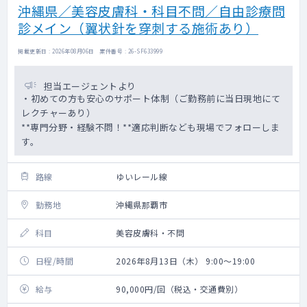
沖縄県／美容皮膚科・科目不問／自由診療問
診メイン（翼状針を穿刺する施術あり）
掲載更新日 : 2026年08月06日 案件番号 : 26-SF633999
担当エージェントより
・初めての方も安心のサポート体制（ご勤務前に当日現地にて
レクチャーあり）
**専門分野・経験不問！**適応判断なども現場でフォローしま
す。
路線
ゆいレール線
勤務地
沖縄県那覇市
科目
美容皮膚科・不問
日程/時間
2026年8月13日（木） 9:00～19:00
給与
90,000円/回（税込・交通費別）