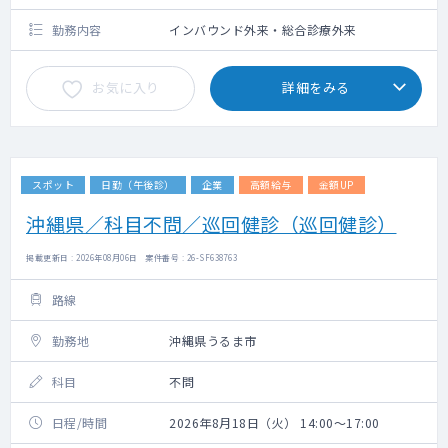
勤務内容
インバウンド外来・総合診療外来
お気に入り
詳細をみる
スポット
日勤（午後診）
企業
高額給与
金額UP
沖縄県／科目不問／巡回健診（巡回健診）
掲載更新日 : 2026年08月06日 案件番号 : 26-SF638763
路線
勤務地
沖縄県うるま市
科目
不問
日程/時間
2026年8月18日（火） 14:00～17:00