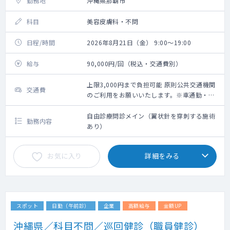
勤務地
沖縄県那覇市
科目
美容皮膚科・不問
日程/時間
2026年8月21日（金） 9:00～19:00
給与
90,000円/回（税込・交通費別）
上限3,000円まで負担可能 原則公共交通機関
交通費
のご利用をお願いいたします。※車通勤・タ
クシー利用要相談
自由診療問診メイン（翼状針を穿刺する施術
勤務内容
あり）
お気に入り
詳細をみる
スポット
日勤（午前診）
企業
高額給与
金額UP
沖縄県／科目不問／巡回健診（職員健診）