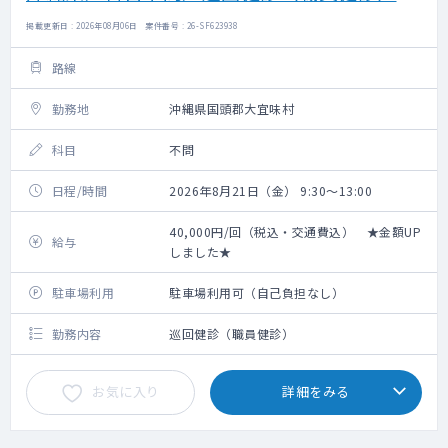
掲載更新日 : 2026年08月06日 案件番号 : 26-SF623938
路線
勤務地
沖縄県国頭郡大宜味村
科目
不問
日程/時間
2026年8月21日（金） 9:30～13:00
40,000円/回（税込・交通費込） ★金額UP
給与
しました★
駐車場利用
駐車場利用可（自己負担なし）
勤務内容
巡回健診（職員健診）
お気に入り
詳細をみる