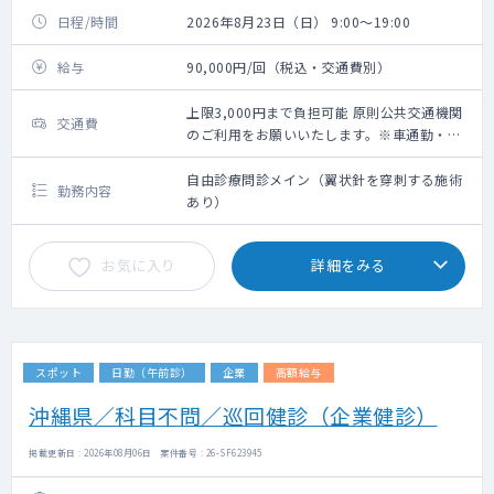
日程/時間
2026年8月23日（日） 9:00～19:00
給与
90,000円/回（税込・交通費別）
上限3,000円まで負担可能 原則公共交通機関
交通費
のご利用をお願いいたします。※車通勤・タ
クシー利用要相談
自由診療問診メイン（翼状針を穿刺する施術
勤務内容
あり）
お気に入り
詳細をみる
スポット
日勤（午前診）
企業
高額給与
沖縄県／科目不問／巡回健診（企業健診）
掲載更新日 : 2026年08月06日 案件番号 : 26-SF623945