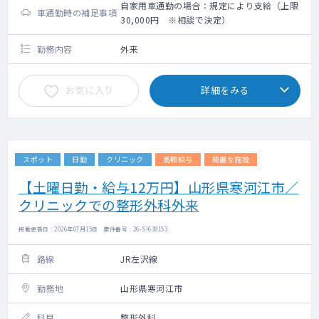
自家用車通勤の場合：規定により支給（上限
車通勤時の補足事項
30,000円 ※相談で決定）
勤務内容
外来
お気に入り
詳細をみる
スポット
日勤
クリニック
高額給与
綺麗な施設
【土曜日勤・給与12万円】山形県寒河江市／
クリニックでの整形外科外来
掲載更新日 : 2026年07月15日 案件番号 : 26-SI638153
路線
JR左沢線
勤務地
山形県寒河江市
科目
整形外科