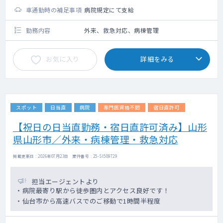
車通勤時の補足事項
病院規定にて支給
勤務内容
外来、救急対応、病棟管理
お気に入り
詳細をみる
スポット
日当直
病院
専門医資格不問
宿日直許可
【祝日の日当直勤務・宿日直許可済み】山形
県山形市／外来・病棟管理・救急対応
掲載更新日 : 2026年07月23日 案件番号 : 25-SI509729
担当エージェントより
・病院最寄り駅から徒歩圏内とアクセス良好です！
・仙台市から高速バスでのご移動で1時間半程度