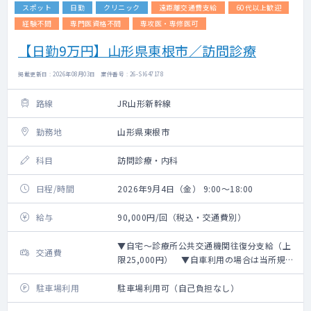
スポット
日勤
クリニック
遠距離交通費支給
60代以上歓迎
経験不問
専門医資格不問
専攻医・専修医可
【日勤9万円】山形県東根市／訪問診療
掲載更新日 : 2026年08月03日 案件番号 : 26-SI647178
路線
JR山形新幹線
勤務地
山形県東根市
科目
訪問診療・内科
日程/時間
2026年9月4日（金） 9:00～18:00
給与
90,000円/回（税込・交通費別）
▼自宅～診療所公共交通機関往復分支給（上
交通費
限25,000円） ▼自車利用の場合は当所規定
距離計算＋高速代支給
駐車場利用
駐車場利用可（自己負担なし）