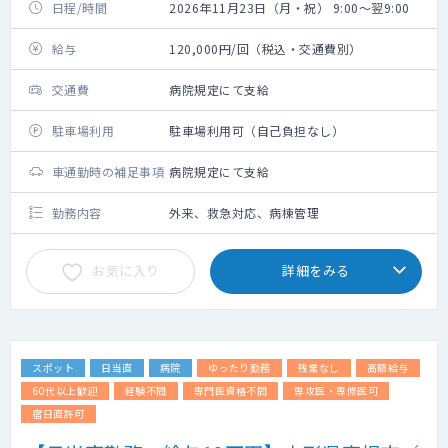
日程/時間
2026年11月23日（月・祝） 9:00～翌9:00
給与
120,000円/回（税込・交通費別）
交通費
病院規定にて支給
駐車場利用
駐車場利用可（自己負担なし）
車通勤時の補足事項
病院規定にて支給
勤務内容
外来、救急対応、病棟管理
お気に入り
詳細をみる
スポット
日当直
病院
ゆったり勤務
残業なし
高額給与
60代以上歓迎
経験不問
専門医資格不問
専攻医・専修医可
宿日直許可