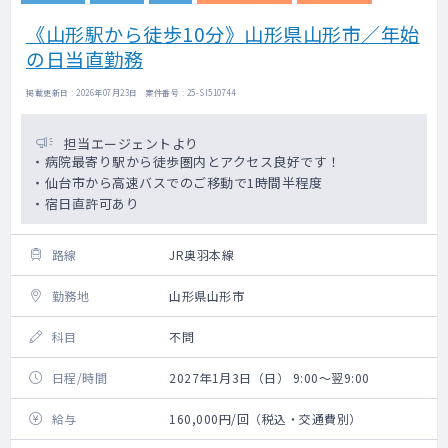
《山形駅から徒歩10分》山形県山形市／年始
の日当直勤務
掲載更新日 : 2026年07月23日 案件番号 : 25-SI510744
担当エージェントより
・病院最寄り駅から徒歩圏内とアクセス良好です！
・仙台市から高速バスでのご移動で1時間半程度
・宿日直許可あり
路線
JR奥羽本線
勤務地
山形県山形市
科目
不問
日程/時間
2027年1月3日（日） 9:00～翌9:00
給与
160,000円/回（税込・交通費別）