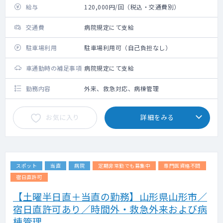
給与
120,000円/回（税込・交通費別）
交通費
病院規定にて支給
駐車場利用
駐車場利用可（自己負担なし）
車通勤時の補足事項
病院規定にて支給
勤務内容
外来、救急対応、病棟管理
お気に入り
詳細をみる
スポット
当直
病院
定期非常勤でも募集中
専門医資格不問
宿日直許可
【土曜半日直＋当直の勤務】山形県山形市／
宿日直許可あり／時間外・救急外来および病
棟管理