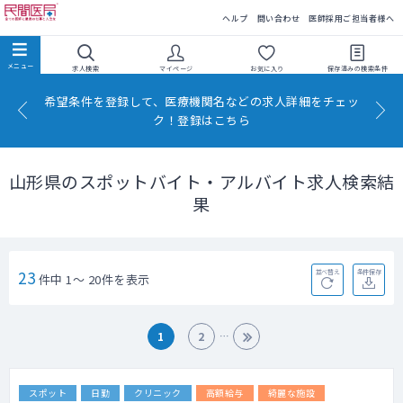
民間医局
ヘルプ
問い合わせ
医師採用ご担当者様へ
求人検索
マイページ
お気に入り
保存済みの
検索条件
希望条件を登録して、医療機関名などの求人詳細をチェッ
ク！登録はこちら
山形県のスポットバイト・アルバイト求人検索結
果
23
並べ替え
条件保存
件中 1～ 20件を表示
1
2
スポット
日勤
クリニック
高額給与
綺麗な施設