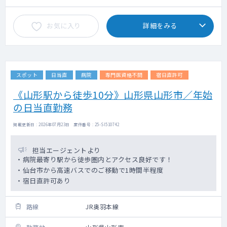
お気に入り
詳細をみる
スポット
日当直
病院
専門医資格不問
宿日直許可
《山形駅から徒歩10分》山形県山形市／年始
の日当直勤務
掲載更新日 : 2026年07月23日 案件番号 : 25-SI510742
担当エージェントより
・病院最寄り駅から徒歩圏内とアクセス良好です！
・仙台市から高速バスでのご移動で1時間半程度
・宿日直許可あり
路線
JR奥羽本線