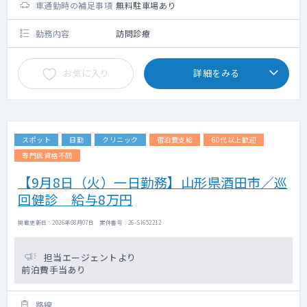
車通勤時の補足事項
無料駐車場あり
勤務内容
訪問診療
お気に入り
詳細をみる
スポット
日勤
クリニック
宿泊費支給
60代以上歓迎
専門医資格不問
【9月8日（火）一日勤務】山形県酒田市／巡
回健診 給与8万円
掲載更新日 : 2026年08月07日 案件番号 : 26-SI652212
担当エージェントより
前泊費手当あり
路線