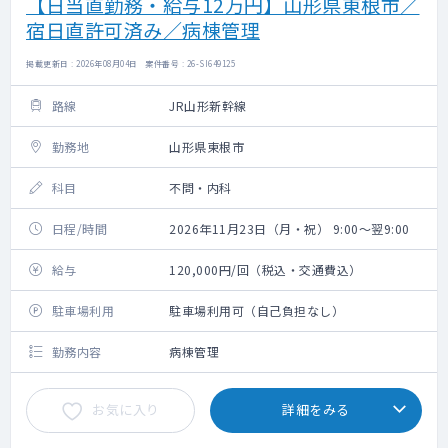
【日当直勤務・給与12万円】山形県東根市／
宿日直許可済み／病棟管理
掲載更新日 : 2026年08月04日 案件番号 : 26-SI649125
路線
JR山形新幹線
勤務地
山形県東根市
科目
不問・内科
日程/時間
2026年11月23日（月・祝） 9:00～翌9:00
給与
120,000円/回（税込・交通費込）
駐車場利用
駐車場利用可（自己負担なし）
勤務内容
病棟管理
お気に入り
詳細をみる