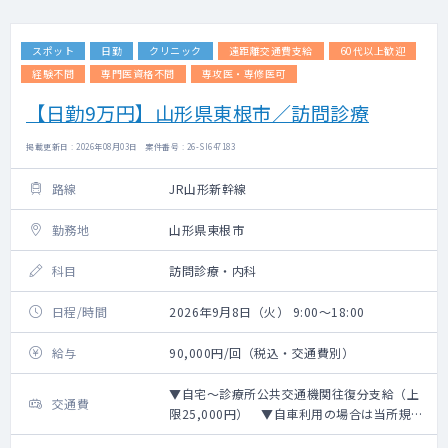
スポット
日勤
クリニック
遠距離交通費支給
60代以上歓迎
経験不問
専門医資格不問
専攻医・専修医可
【日勤9万円】山形県東根市／訪問診療
掲載更新日 : 2026年08月03日 案件番号 : 26-SI647183
路線
JR山形新幹線
勤務地
山形県東根市
科目
訪問診療・内科
日程/時間
2026年9月8日（火） 9:00～18:00
給与
90,000円/回（税込・交通費別）
▼自宅～診療所公共交通機関往復分支給（上
交通費
限25,000円） ▼自車利用の場合は当所規定
距離計算＋高速代支給