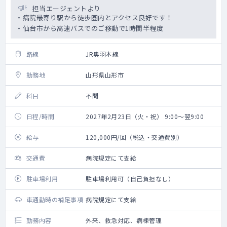
担当エージェントより
・病院最寄り駅から徒歩圏内とアクセス良好です！
・仙台市から高速バスでのご移動で1時間半程度
路線
JR奥羽本線
勤務地
山形県山形市
科目
不問
日程/時間
2027年2月23日（火・祝） 9:00～翌9:00
給与
120,000円/回（税込・交通費別）
交通費
病院規定にて支給
駐車場利用
駐車場利用可（自己負担なし）
車通勤時の補足事項
病院規定にて支給
勤務内容
外来、救急対応、病棟管理