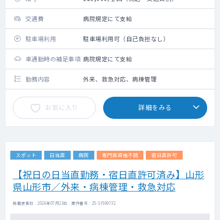
交通費
病院規定にて支給
駐車場利用
駐車場利用可（自己負担なし）
車通勤時の補足事項
病院規定にて支給
勤務内容
外来、救急対応、病棟管理
お気に入り
詳細をみる
スポット
日当直
病院
専門医資格不問
宿日直許可
【祝日の日当直勤務・宿日直許可済み】山形
県山形市／外来・病棟管理・救急対応
掲載更新日 : 2026年07月23日 案件番号 : 25-SI509732