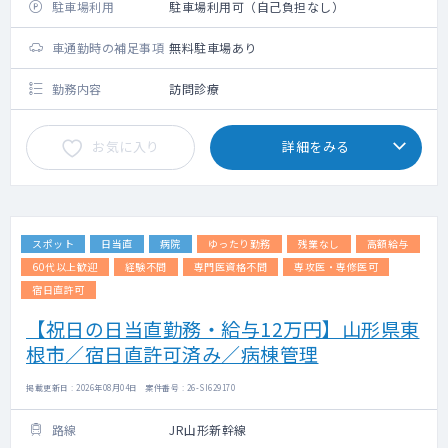
駐車場利用
駐車場利用可（自己負担なし）
車通勤時の補足事項
無料駐車場あり
勤務内容
訪問診療
お気に入り
詳細をみる
スポット
日当直
病院
ゆったり勤務
残業なし
高額給与
60代以上歓迎
経験不問
専門医資格不問
専攻医・専修医可
宿日直許可
【祝日の日当直勤務・給与12万円】山形県東
根市／宿日直許可済み／病棟管理
掲載更新日 : 2026年08月04日 案件番号 : 26-SI629170
路線
JR山形新幹線