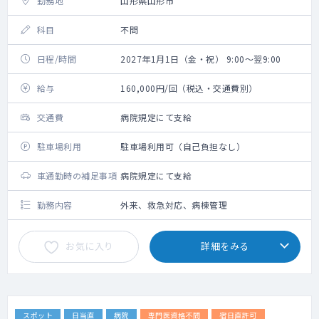
勤務地
山形県山形市
科目
不問
日程/時間
2027年1月1日（金・祝） 9:00～翌9:00
給与
160,000円/回（税込・交通費別）
交通費
病院規定にて支給
駐車場利用
駐車場利用可（自己負担なし）
車通勤時の補足事項
病院規定にて支給
勤務内容
外来、救急対応、病棟管理
お気に入り
詳細をみる
スポット
日当直
病院
専門医資格不問
宿日直許可