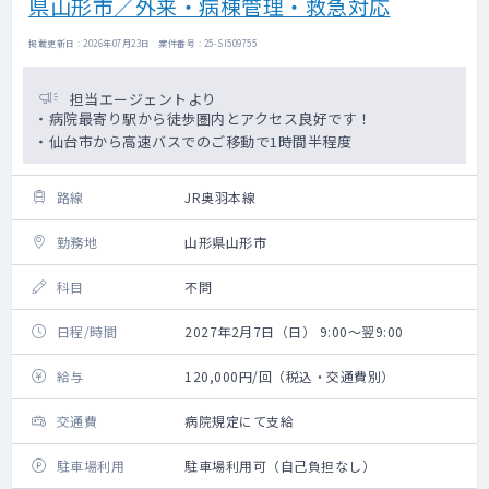
県山形市／外来・病棟管理・救急対応
掲載更新日 : 2026年07月23日 案件番号 : 25-SI509755
担当エージェントより
・病院最寄り駅から徒歩圏内とアクセス良好です！
・仙台市から高速バスでのご移動で1時間半程度
路線
JR奥羽本線
勤務地
山形県山形市
科目
不問
日程/時間
2027年2月7日（日） 9:00～翌9:00
給与
120,000円/回（税込・交通費別）
交通費
病院規定にて支給
駐車場利用
駐車場利用可（自己負担なし）