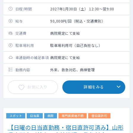
日程/時間
2027年1月30日（土） 12:30～翌9:00
給与
90,000円/回（税込・交通費別）
交通費
病院規定にて支給
駐車場利用
駐車場利用可（自己負担なし）
車通勤時の補足事項
病院規定にて支給
勤務内容
外来、救急対応、病棟管理
お気に入り
詳細をみる
スポット
日当直
病院
専門医資格不問
宿日直許可
【日曜の日当直勤務・宿日直許可済み】山形