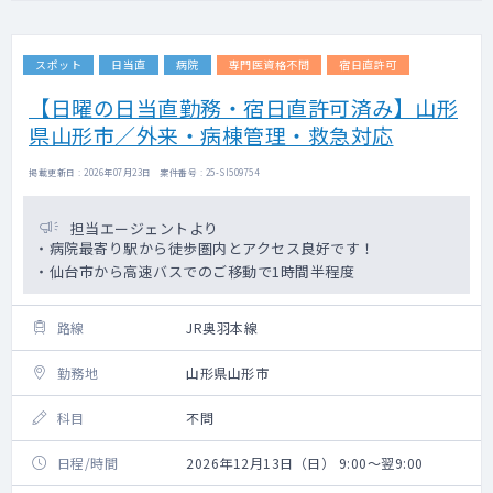
スポット
日当直
病院
専門医資格不問
宿日直許可
【日曜の日当直勤務・宿日直許可済み】山形
県山形市／外来・病棟管理・救急対応
掲載更新日 : 2026年07月23日 案件番号 : 25-SI509754
担当エージェントより
・病院最寄り駅から徒歩圏内とアクセス良好です！
・仙台市から高速バスでのご移動で1時間半程度
路線
JR奥羽本線
勤務地
山形県山形市
科目
不問
日程/時間
2026年12月13日（日） 9:00～翌9:00