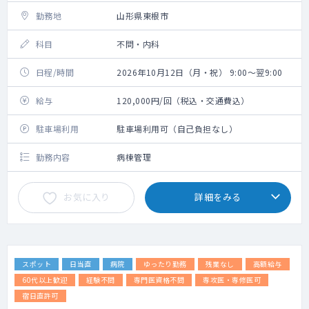
勤務地
山形県東根市
科目
不問・内科
日程/時間
2026年10月12日（月・祝） 9:00～翌9:00
給与
120,000円/回（税込・交通費込）
駐車場利用
駐車場利用可（自己負担なし）
勤務内容
病棟管理
お気に入り
詳細をみる
スポット
日当直
病院
ゆったり勤務
残業なし
高額給与
60代以上歓迎
経験不問
専門医資格不問
専攻医・専修医可
宿日直許可