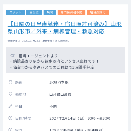
スポット
日当直
病院
専門医資格不問
宿日直許可
【日曜の日当直勤務・宿日直許可済み】山形
県山形市／外来・病棟管理・救急対応
掲載更新日 : 2026年07月23日 案件番号 : 25-SI509756
担当エージェントより
・病院最寄り駅から徒歩圏内とアクセス良好です！
・仙台市から高速バスでのご移動で1時間半程度
路線
JR奥羽本線
勤務地
山形県山形市
科目
不問
日程/時間
2027年2月14日（日） 9:00～翌9:00
給与
120,000円/回（税込・交通費別）