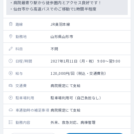
・病院最寄り駅から徒歩圏内とアクセス良好です！
・仙台市から高速バスでのご移動で1時間半程度
路線
JR奥羽本線
勤務地
山形県山形市
科目
不問
日程/時間
2027年1月11日（月・祝） 9:00～翌9:00
給与
120,000円/回（税込・交通費別）
交通費
病院規定にて支給
駐車場利用
駐車場利用可（自己負担なし）
車通勤時の補足事項
病院規定にて支給
勤務内容
外来、救急対応、病棟管理