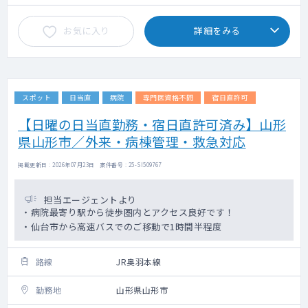
お気に入り
詳細をみる
スポット
日当直
病院
専門医資格不問
宿日直許可
【日曜の日当直勤務・宿日直許可済み】山形
県山形市／外来・病棟管理・救急対応
掲載更新日 : 2026年07月23日 案件番号 : 25-SI509767
担当エージェントより
・病院最寄り駅から徒歩圏内とアクセス良好です！
・仙台市から高速バスでのご移動で1時間半程度
路線
JR奥羽本線
勤務地
山形県山形市