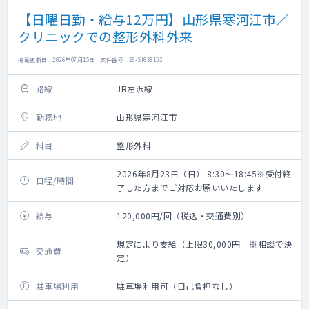
【日曜日勤・給与12万円】山形県寒河江市／
クリニックでの整形外科外来
掲載更新日 : 2026年07月15日 案件番号 : 26-SI638152
路線
JR左沢線
勤務地
山形県寒河江市
科目
整形外科
2026年8月23日（日） 8:30～18:45※受付終
日程/時間
了した方までご対応お願いいたします
給与
120,000円/回（税込・交通費別）
規定により支給（上限30,000円 ※相談で決
交通費
定）
駐車場利用
駐車場利用可（自己負担なし）