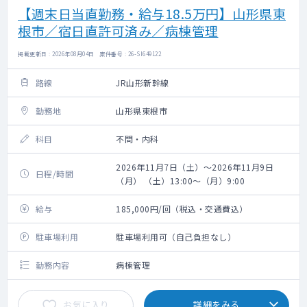
【週末日当直勤務・給与18.5万円】山形県東
根市／宿日直許可済み／病棟管理
掲載更新日 : 2026年08月04日 案件番号 : 26-SI649122
路線
JR山形新幹線
勤務地
山形県東根市
科目
不問・内科
2026年11月7日（土）～2026年11月9日
日程/時間
（月） （土）13:00～（月）9:00
給与
185,000円/回（税込・交通費込）
駐車場利用
駐車場利用可（自己負担なし）
勤務内容
病棟管理
お気に入り
詳細をみる