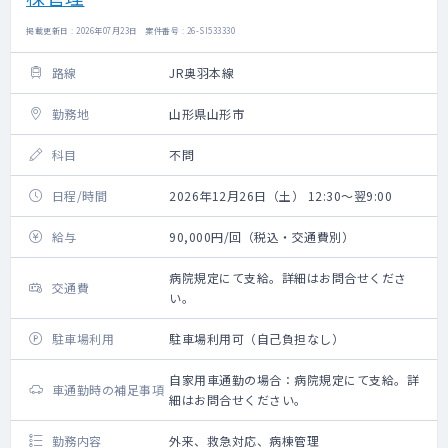
掲載更新日 : 2026年07月23日 案件番号 : 26-SI533330
路線
JR奥羽本線
勤務地
山形県山形市
科目
不問
日程/時間
2026年12月26日（土） 12:30～翌9:00
給与
90,000円/回（税込・交通費別）
病院規定にて支給。詳細はお問合せくださ
交通費
い。
駐車場利用
駐車場利用可（自己負担なし）
自家用車通勤の場合：病院規定にて支給。詳
車通勤時の補足事項
細はお問合せください。
勤務内容
外来、救急対応、病棟管理