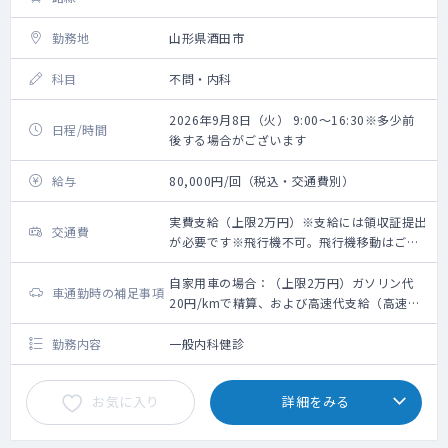
勤務地
山形県酒田市
科目
不問・内科
2026年9月8日（火） 9:00～16:30※多少前
日程/時間
後する場合がございます
給与
80,000円/回（税込・交通費別）
実費支給（上限2万円）※支給には領収証提出
交通費
が必要です※飛行機不可。飛行機移動はご遠
慮いただいております。
自家用車の場合：（上限2万円）ガソリン代
車通勤時の補足事項
20円/kmで精算、および高速代支給（高速代
支給には領収証、ETCの場合は利用明細の提
出が必要です）※レンタカー代支給不可
勤務内容
一般内科健診
お気に入り
詳細をみる