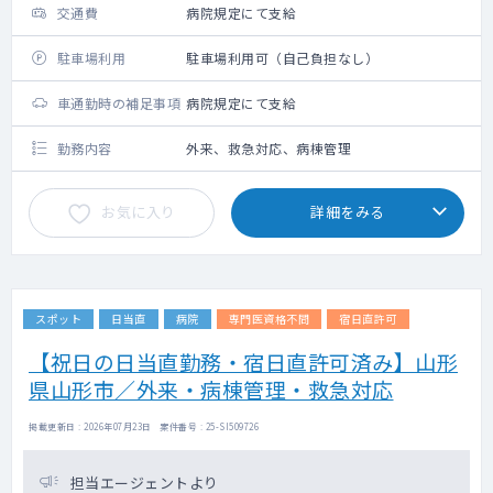
交通費
病院規定にて支給
駐車場利用
駐車場利用可（自己負担なし）
車通勤時の補足事項
病院規定にて支給
勤務内容
外来、救急対応、病棟管理
お気に入り
詳細をみる
スポット
日当直
病院
専門医資格不問
宿日直許可
【祝日の日当直勤務・宿日直許可済み】山形
県山形市／外来・病棟管理・救急対応
掲載更新日 : 2026年07月23日 案件番号 : 25-SI509726
担当エージェントより