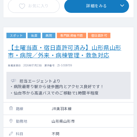
お気に入り
詳細をみる
スポット
当直
病院
専門医資格不問
宿日直許可
【土曜当直・宿日直許可済み】山形県山形
市・病院／外来・病棟管理・救急対応
掲載更新日 : 2026年07月23日 案件番号 : 25-SI509709
担当エージェントより
・病院最寄り駅から徒歩圏内とアクセス良好です！
・仙台市から高速バスでのご移動で1時間半程度
路線
JR奥羽本線
勤務地
山形県山形市
科目
不問