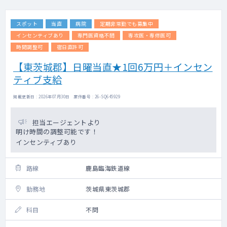
スポット
当直
病院
定期非常勤でも募集中
インセンティブあり
専門医資格不問
専攻医・専修医可
時間調整可
宿日直許可
【東茨城郡】日曜当直★1回6万円＋インセン
ティブ支給
掲載更新日 : 2026年07月30日 案件番号 : 26-SQ645929
担当エージェントより
明け時間の調整可能です！
インセンティブあり
路線
鹿島臨海鉄道線
勤務地
茨城県東茨城郡
科目
不問