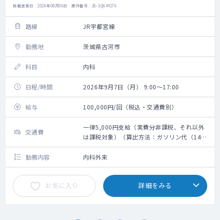
掲載更新日 : 2026年08月06日 案件番号 : 26-SQ644276
路線
JR宇都宮線
勤務地
茨城県古河市
科目
内科
日程/時間
2026年9月7日（月） 9:00～17:00
給与
100,000円/回（税込・交通費別）
一律5,000円支給（実費分非課税、それ以外
交通費
は課税対象）（算出方法：ガソリン代（14
円/キロ）＋高速代）
勤務内容
内科外来
お気に入り
詳細をみる