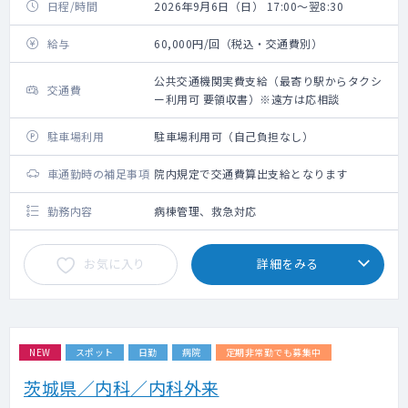
日程/時間
2026年9月6日（日） 17:00～翌8:30
給与
60,000円/回（税込・交通費別）
公共交通機関実費支給（最寄り駅からタクシ
交通費
ー利用可 要領収書）※遠方は応相談
駐車場利用
駐車場利用可（自己負担なし）
車通勤時の補足事項
院内規定で交通費算出支給となります
勤務内容
病棟管理、救急対応
お気に入り
詳細をみる
NEW
スポット
日勤
病院
定期非常勤でも募集中
茨城県／内科／内科外来