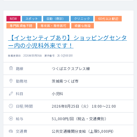
NEW
スポット
日勤（夜診）
クリニック
60代以上歓迎
専門医資格不問
専攻医・専修医可
綺麗な施設
【インセンティブあり】ショッピングセンタ
ー内の小児科外来です！
掲載更新日 : 2026年08月06日 案件番号 : 26-SQ569188
路線
つくばエクスプレス線
勤務地
茨城県つくば市
科目
小児科
日程/時間
2026年8月25日（火） 18:00～21:00
給与
51,000円/回（税込・交通費別）
交通費
公共交通機関分支給（上限5,000円）