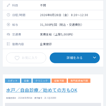
科目
不問
日程/時間
2026年8月28日（金） 8:20～12:30
給与
31,500円/回（税込・交通費別）
交通費
実費支給（上限5,000円）
勤務内容
企業健診
お気に入り
詳細をみる
スポット
日勤
クリニック
経験不問
専門医資格不問
水戸／自由診療／始めての方もOK
掲載更新日 : 2026年08月06日 案件番号 : 26-SQ636888