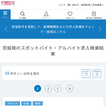
民間医局
ヘルプ
問い合わせ
医師採用ご担当者様へ
求人検索
マイページ
お気に入り
保存済みの
検索条件
希望条件を登録して、医療機関名などの求人詳細をチェッ
ク！登録はこちら
茨城県のスポットバイト・アルバイト求人検索結
果
58
並べ替え
条件保存
件中 1～ 20件を表示
1
2
3
スポット
日勤
病院