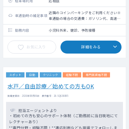
駐車場利用
応相談
近隣のコインパーキングをご利用ください※
車通勤時の補足事項
車通勤の場合の交通費：ガソリン代、高速道
路利用料金（上限5,000円）＋駐車場代（上
限2,000円）
勤務内容
小児科外来、健診、予防接種
お気に入り
詳細をみる
スポット
日勤
クリニック
経験不問
専門医資格不問
水戸／自由診療／始めての方もOK
掲載更新日 : 2026年08月06日 案件番号 : 26-SQ636885
担当エージェントより
・初めての方も安心のサポート体制（ご勤務前に当日現地にて
レクチャーあり）
**専門分野・経験不問！**適応判断なども現場でフォローしま