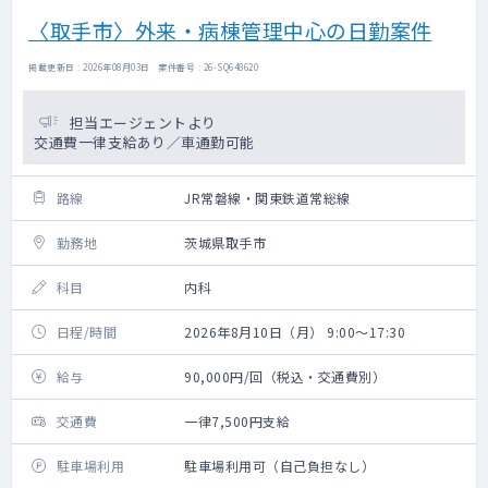
〈取手市〉外来・病棟管理中心の日勤案件
掲載更新日 : 2026年08月03日 案件番号 : 26-SQ648620
担当エージェントより
交通費一律支給あり／車通勤可能
路線
JR常磐線・関東鉄道常総線
勤務地
茨城県取手市
科目
内科
日程/時間
2026年8月10日（月） 9:00～17:30
給与
90,000円/回（税込・交通費別）
交通費
一律7,500円支給
駐車場利用
駐車場利用可（自己負担なし）