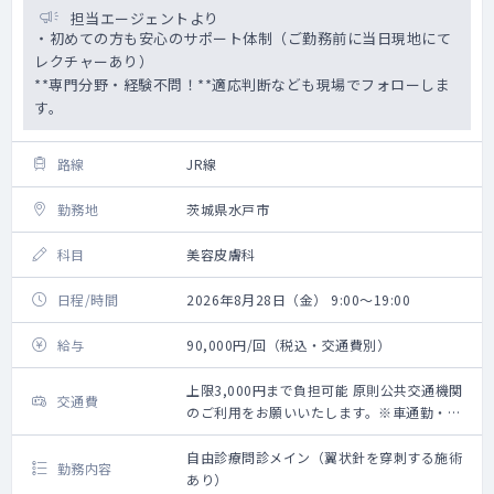
担当エージェントより
・初めての方も安心のサポート体制（ご勤務前に当日現地にて
レクチャーあり）
**専門分野・経験不問！**適応判断なども現場でフォローしま
す。
路線
JR線
勤務地
茨城県水戸市
科目
美容皮膚科
日程/時間
2026年8月28日（金） 9:00～19:00
給与
90,000円/回（税込・交通費別）
上限3,000円まで負担可能 原則公共交通機関
交通費
のご利用をお願いいたします。※車通勤・タ
クシー利用要相談
自由診療問診メイン（翼状針を穿刺する施術
勤務内容
あり）