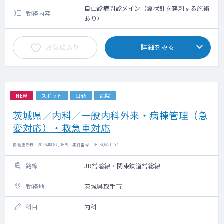
自由診療問診メイン（翼状針を穿刺する施術
勤務内容
あり）
お気に入り
詳細をみる
NEW
スポット
日勤
病院
茨城県／内科／一般内科外来・病棟管理（急
変対応）・救急車対応
掲載更新日 : 2026年08月06日 案件番号 : 26-SQ651157
路線
JR常磐線・関東鉄道常総線
勤務地
茨城県取手市
科目
内科