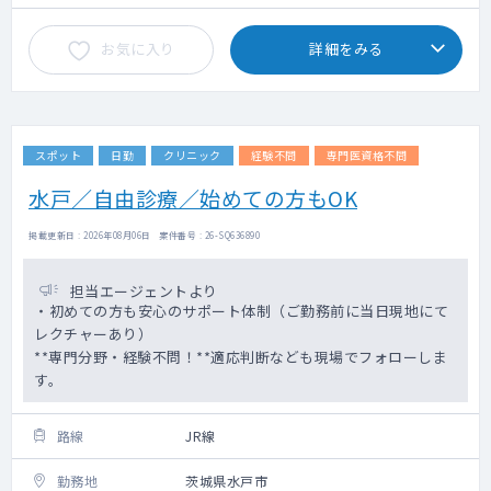
お気に入り
詳細をみる
スポット
日勤
クリニック
経験不問
専門医資格不問
水戸／自由診療／始めての方もOK
掲載更新日 : 2026年08月06日 案件番号 : 26-SQ636890
担当エージェントより
・初めての方も安心のサポート体制（ご勤務前に当日現地にて
レクチャーあり）
**専門分野・経験不問！**適応判断なども現場でフォローしま
す。
路線
JR線
勤務地
茨城県水戸市