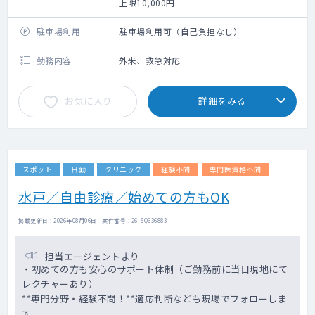
上限10,000円
駐車場利用
駐車場利用可（自己負担なし）
勤務内容
外来、救急対応
お気に入り
詳細をみる
スポット
日勤
クリニック
経験不問
専門医資格不問
水戸／自由診療／始めての方もOK
掲載更新日 : 2026年08月06日 案件番号 : 26-SQ636883
担当エージェントより
・初めての方も安心のサポート体制（ご勤務前に当日現地にて
レクチャーあり）
**専門分野・経験不問！**適応判断なども現場でフォローしま
す。