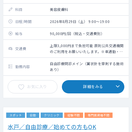
科目
美容皮膚科
日程/時間
2026年8月29日（土） 9:00～19:00
給与
90,000円/回（税込・交通費別）
上限3,000円まで負担可能 原則公共交通機関
交通費
のご利用をお願いいたします。※車通勤・タ
クシー利用要相談
自由診療問診メイン（翼状針を穿刺する施術
勤務内容
あり）
お気に入り
詳細をみる
スポット
日勤
クリニック
経験不問
専門医資格不問
水戸／自由診療／始めての方もOK