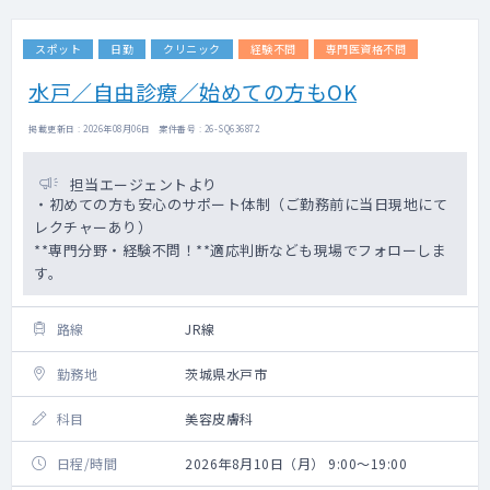
スポット
日勤
クリニック
経験不問
専門医資格不問
水戸／自由診療／始めての方もOK
掲載更新日 : 2026年08月06日 案件番号 : 26-SQ636872
担当エージェントより
・初めての方も安心のサポート体制（ご勤務前に当日現地にて
レクチャーあり）
**専門分野・経験不問！**適応判断なども現場でフォローしま
す。
路線
JR線
勤務地
茨城県水戸市
科目
美容皮膚科
日程/時間
2026年8月10日（月） 9:00～19:00