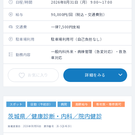
日程/時間
2026年8月31日（月） 9:00～17:00
給与
90,000円/回（税込・交通費別）
交通費
一律7,500円支給
駐車場利用
駐車場利用可（自己負担なし）
一般内科外来・病棟管理（急変対応）・救急
勤務内容
車対応
お気に入り
詳細をみる
スポット
日勤（午前診）
病院
高額給与
専攻医・専修医可
茨城県／健康診断・内科／院内健診
掲載更新日 : 2026年08月06日 案件番号 : 26-SQ646191