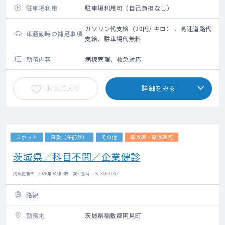
駐車場利用
駐車場利用可（自己負担なし）
ガソリン代支給（20円/ キロ） 、高速道路代
車通勤時の補足事項
支給、駐車場代無料
勤務内容
病棟管理、救急対応
お気に入り
詳細をみる
スポット
日勤（午前診）
その他
専攻医・専修医可
茨城県／科目不問／企業健診
掲載更新日 : 2026年08月03日 案件番号 : 26-SQ631317
路線
勤務地
茨城県稲敷郡阿見町