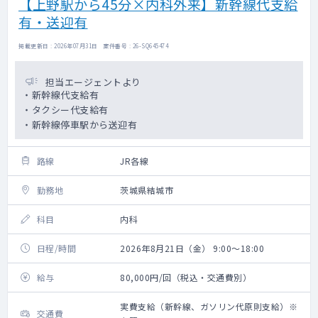
【上野駅から45分×内科外来】新幹線代支給
有・送迎有
掲載更新日 : 2026年07月31日 案件番号 : 26-SQ645474
担当エージェントより
・新幹線代支給有
・タクシー代支給有
・新幹線停車駅から送迎有
路線
JR各線
勤務地
茨城県結城市
科目
内科
日程/時間
2026年8月21日（金） 9:00～18:00
給与
80,000円/回（税込・交通費別）
実費支給（新幹線、ガソリン代原則支給）※
交通費