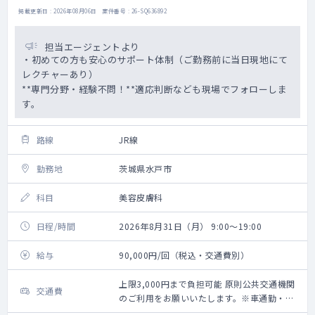
掲載更新日 : 2026年08月06日 案件番号 : 26-SQ636892
担当エージェントより
・初めての方も安心のサポート体制（ご勤務前に当日現地にて
レクチャーあり）
**専門分野・経験不問！**適応判断なども現場でフォローしま
す。
路線
JR線
勤務地
茨城県水戸市
科目
美容皮膚科
日程/時間
2026年8月31日（月） 9:00～19:00
給与
90,000円/回（税込・交通費別）
上限3,000円まで負担可能 原則公共交通機関
交通費
のご利用をお願いいたします。※車通勤・タ
クシー利用要相談