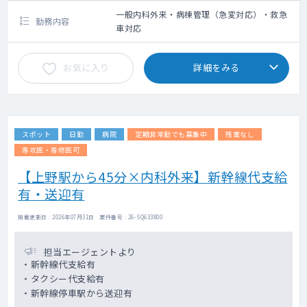
一般内科外来・病棟管理（急変対応）・救急
勤務内容
車対応
お気に入り
詳細をみる
スポット
日勤
病院
定期非常勤でも募集中
残業なし
専攻医・専修医可
【上野駅から45分×内科外来】新幹線代支給
有・送迎有
掲載更新日 : 2026年07月31日 案件番号 : 26-SQ633800
担当エージェントより
・新幹線代支給有
・タクシー代支給有
・新幹線停車駅から送迎有