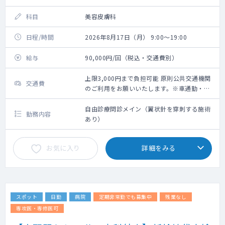
科目
美容皮膚科
日程/時間
2026年8月17日（月） 9:00～19:00
給与
90,000円/回（税込・交通費別）
上限3,000円まで負担可能 原則公共交通機関
交通費
のご利用をお願いいたします。※車通勤・タ
クシー利用要相談
自由診療問診メイン（翼状針を穿刺する施術
勤務内容
あり）
お気に入り
詳細をみる
スポット
日勤
病院
定期非常勤でも募集中
残業なし
専攻医・専修医可