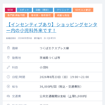
NEW
スポット
日勤（夜診）
クリニック
60代以上歓迎
専門医資格不問
専攻医・専修医可
綺麗な施設
【インセンティブあり】ショッピングセンタ
ー内の小児科外来です！
掲載更新日 : 2026年08月06日 案件番号 : 26-SQ648539
路線
つくばエクスプレス線
勤務地
茨城県つくば市
科目
小児科
日程/時間
2026年8月23日（日） 19:00～21:00
給与
36,000円/回（税込・交通費別）
交通費
公共交通機関分支給（上限5,000円）