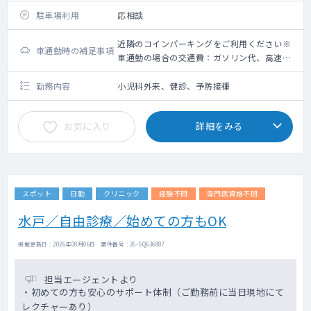
駐車場利用
応相談
近隣のコインパーキングをご利用ください※
車通勤時の補足事項
車通勤の場合の交通費：ガソリン代、高速道
路利用料金（上限5,000円）＋駐車場代（上
限2,000円）
勤務内容
小児科外来、健診、予防接種
お気に入り
詳細をみる
スポット
日勤
クリニック
経験不問
専門医資格不問
水戸／自由診療／始めての方もOK
掲載更新日 : 2026年08月06日 案件番号 : 26-SQ636887
担当エージェントより
・初めての方も安心のサポート体制（ご勤務前に当日現地にて
レクチャーあり）