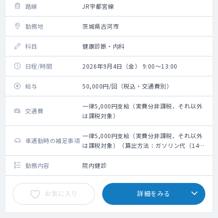
路線
JR宇都宮線
勤務地
茨城県古河市
科目
健康診断・内科
日程/時間
2026年9月4日（金） 9:00～13:00
給与
50,000円/回（税込・交通費別）
一律5,000円支給（実費分非課税、それ以外
交通費
は課税対象）
一律5,000円支給（実費分非課税、それ以外
車通勤時の補足事項
は課税対象）（算出方法：ガソリン代（14
円/キロ）＋高速代）
勤務内容
院内健診
お気に入り
詳細をみる