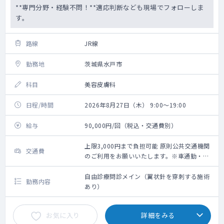
**専門分野・経験不問！**適応判断なども現場でフォローしま
す。
路線
JR線
勤務地
茨城県水戸市
科目
美容皮膚科
日程/時間
2026年8月27日（木） 9:00～19:00
給与
90,000円/回（税込・交通費別）
上限3,000円まで負担可能 原則公共交通機関
交通費
のご利用をお願いいたします。※車通勤・タ
クシー利用要相談
自由診療問診メイン（翼状針を穿刺する施術
勤務内容
あり）
お気に入り
詳細をみる