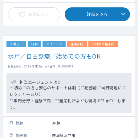
お気に入り
詳細をみる
スポット
日勤
クリニック
経験不問
専門医資格不問
水戸／自由診療／始めての方もOK
掲載更新日 : 2026年08月06日 案件番号 : 26-SQ636878
担当エージェントより
・初めての方も安心のサポート体制（ご勤務前に当日現地にて
レクチャーあり）
**専門分野・経験不問！**適応判断なども現場でフォローしま
す。
路線
JR線
勤務地
茨城県水戸市