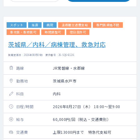
スポット
当直
病院
遠距離交通費支給
専門医資格不問
専攻医・専修医可
時間調整可
宿日直許可
茨城県／内科／病棟管理、救急対応
掲載更新日 : 2026年08月04日 案件番号 : 26-SQ642226
路線
JR常磐線・水郡線
勤務地
茨城県水戸市
科目
内科
日程/時間
2026年8月27日（木） 18:00～翌9:00
給与
60,000円/回（税込・交通費別）
交通費
上限13000円まで 特急代支給可