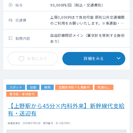
給与
90,000円/回（税込・交通費別）
上限3,000円まで負担可能 原則公共交通機関
交通費
のご利用をお願いいたします。※車通勤・タ
クシー利用要相談
自由診療問診メイン（翼状針を穿刺する施術
勤務内容
あり）
お気に入り
詳細をみる
スポット
日勤
病院
定期非常勤でも募集中
残業なし
専攻医・専修医可
【上野駅から45分×内科外来】新幹線代支給
有・送迎有
掲載更新日 : 2026年07月31日 案件番号 : 26-SQ633801