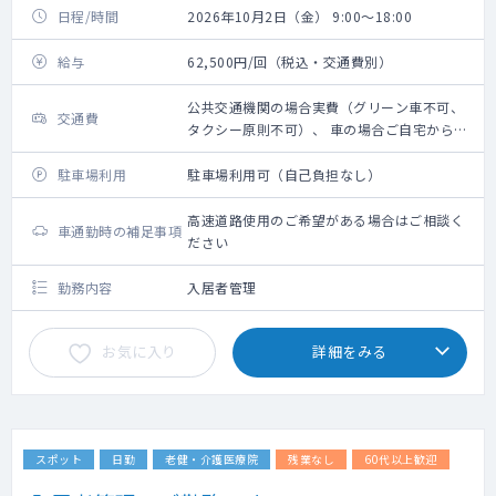
日程/時間
2026年10月2日（金） 9:00～18:00
給与
62,500円/回（税込・交通費別）
公共交通機関の場合実費（グリーン車不可、
交通費
タクシー原則不可）、 車の場合ご自宅からの
距離に応じ 規定に則り支給
駐車場利用
駐車場利用可（自己負担なし）
高速道路使用のご希望がある場合はご相談く
車通勤時の補足事項
ださい
勤務内容
入居者管理
お気に入り
詳細をみる
スポット
日勤
老健・介護医療院
残業なし
60代以上歓迎