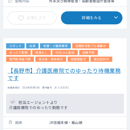
勤務内容
外来及び病棟管理・高齢者施設の管理等
お気に入り
詳細をみる
スポット
当直
老健・介護医療院
定期非常勤でも募集中
ゆったり勤務
残業なし
60代以上歓迎
経験不問
専門医資格不問
専攻医・専修医可
時間調整可
宿日直許可
【長野市】介護医療院でのゆったり待機業務
です
掲載更新日 : 2026年08月03日 案件番号 : 26-SJ620181
担当エージェントより
介護医療院でのゆったり勤務です
路線
JR信越本線・飯山線