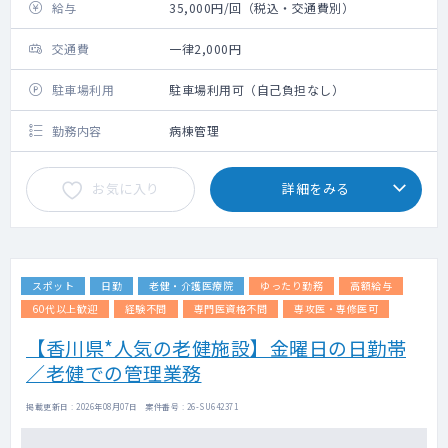
給与
35,000円/回（税込・交通費別）
交通費
一律2,000円
駐車場利用
駐車場利用可（自己負担なし）
勤務内容
病棟管理
お気に入り
詳細をみる
スポット
日勤
老健・介護医療院
ゆったり勤務
高額給与
60代以上歓迎
経験不問
専門医資格不問
専攻医・専修医可
【香川県*人気の老健施設】金曜日の日勤帯
／老健での管理業務
掲載更新日 : 2026年08月07日 案件番号 : 26-SU642371