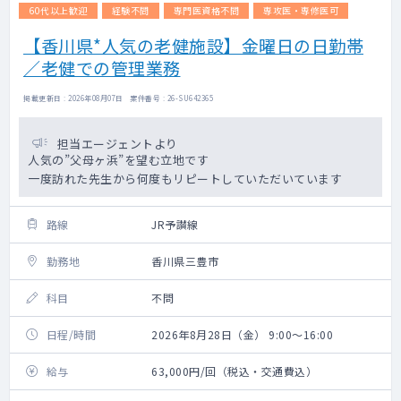
60代以上歓迎
経験不問
専門医資格不問
専攻医・専修医可
【香川県*人気の老健施設】金曜日の日勤帯
／老健での管理業務
掲載更新日 : 2026年08月07日 案件番号 : 26-SU642365
担当エージェントより
人気の”父母ヶ浜”を望む立地です
一度訪れた先生から何度もリピートしていただいています
路線
JR予讃線
勤務地
香川県三豊市
科目
不問
日程/時間
2026年8月28日（金） 9:00～16:00
給与
63,000円/回（税込・交通費込）