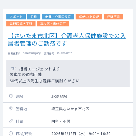
スポット
日勤
老健・介護医療院
60代以上歓迎
経験不問
専門医資格不問
専攻医・専修医可
【さいたま市北区】介護老人保健施設での入
居者管理のご勤務です
掲載更新日 : 2026年08月05日 案件番号 : 26-SR643220
担当エージェントより
お車での通勤可能
60代以上の先生も是非ご検討ください
路線
JR高崎線
勤務地
埼玉県さいたま市北区
科目
内科・不問
日程/時間
2026年9月9日（水） 9:00～16:30