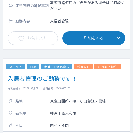
高速道路使用のご希望がある場合はご相談く
車通勤時の補足事項
ださい
勤務内容
入居者管理
お気に入り
詳細をみる
スポット
日勤
老健・介護医療院
残業なし
60代以上歓迎
入居者管理のご勤務です！
掲載更新日 : 2026年08月07日 案件番号 : 26-SV650151
路線
東急田園都市線・小田急江ノ島線
勤務地
神奈川県大和市
科目
内科・不問