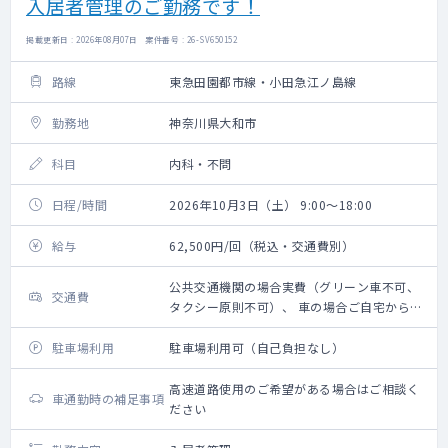
入居者管理のご勤務です！
掲載更新日 : 2026年08月07日 案件番号 : 26-SV650152
路線
東急田園都市線・小田急江ノ島線
勤務地
神奈川県大和市
科目
内科・不問
日程/時間
2026年10月3日（土） 9:00～18:00
給与
62,500円/回（税込・交通費別）
公共交通機関の場合実費（グリーン車不可、
交通費
タクシー原則不可）、 車の場合ご自宅からの
距離に応じ 規定に則り支給
駐車場利用
駐車場利用可（自己負担なし）
高速道路使用のご希望がある場合はご相談く
車通勤時の補足事項
ださい