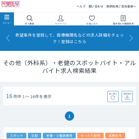
民間医局
ヘルプ
問い合わせ
医師採用ご担当者様へ
求人検索
マイページ
お気に入り
保存済みの
検索条件
希望条件を登録して、医療機関名などの求人詳細をチェッ
ク！登録はこちら
その他（外科系）・老健のスポットバイト・アル
バイト求人検索結果
16
並べ替え
条件保存
件中 1～ 16件を表示
1
スポット
日勤
老健・介護医療院
ゆったり勤務
高額給与