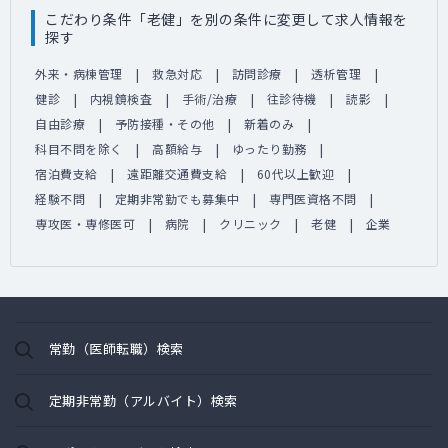
こだわり条件「老健」を別の条件に変更して求人情報を
探す
外来・病棟管理
救急対応
訪問診療
透析管理
健診
内視鏡検査
手術/治療
往診待機
読影
自由診療
予防接種・その他
新着のみ
科目不問を除く
高額給与
ゆったり勤務
宿泊費支給
遠距離交通費支給
60代以上歓迎
経験不問
定期非常勤でも募集中
専門医資格不問
専攻医・専修医可
病院
クリニック
老健
企業
常勤（医師転職）検索
定期非常勤（アルバイト）検索