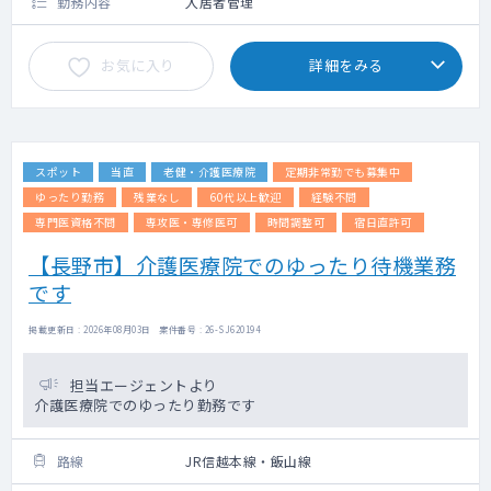
勤務内容
入居者管理
お気に入り
詳細をみる
スポット
当直
老健・介護医療院
定期非常勤でも募集中
ゆったり勤務
残業なし
60代以上歓迎
経験不問
専門医資格不問
専攻医・専修医可
時間調整可
宿日直許可
【長野市】介護医療院でのゆったり待機業務
です
掲載更新日 : 2026年08月03日 案件番号 : 26-SJ620194
担当エージェントより
介護医療院でのゆったり勤務です
路線
JR信越本線・飯山線