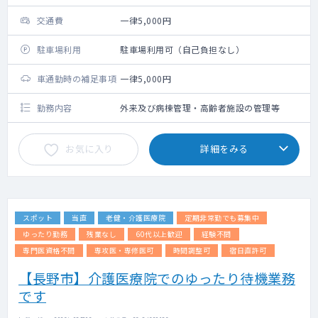
交通費
一律5,000円
駐車場利用
駐車場利用可（自己負担なし）
車通勤時の補足事項
一律5,000円
勤務内容
外来及び病棟管理・高齢者施設の管理等
お気に入り
詳細をみる
スポット
当直
老健・介護医療院
定期非常勤でも募集中
ゆったり勤務
残業なし
60代以上歓迎
経験不問
専門医資格不問
専攻医・専修医可
時間調整可
宿日直許可
【長野市】介護医療院でのゆったり待機業務
です