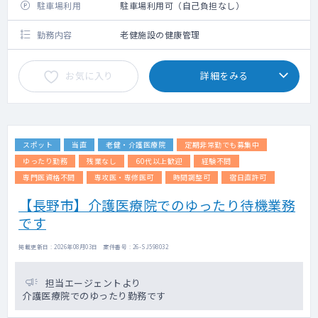
駐車場利用
駐車場利用可（自己負担なし）
勤務内容
老健施設の健康管理
お気に入り
詳細をみる
スポット
当直
老健・介護医療院
定期非常勤でも募集中
ゆったり勤務
残業なし
60代以上歓迎
経験不問
専門医資格不問
専攻医・専修医可
時間調整可
宿日直許可
【長野市】介護医療院でのゆったり待機業務
です
掲載更新日 : 2026年08月03日 案件番号 : 26-SJ598032
担当エージェントより
介護医療院でのゆったり勤務です