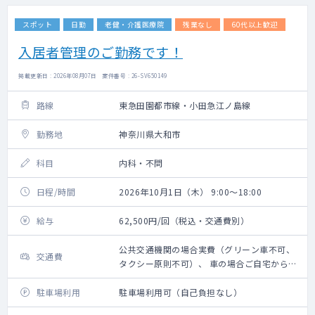
スポット
日勤
老健・介護医療院
残業なし
60代以上歓迎
入居者管理のご勤務です！
掲載更新日 : 2026年08月07日 案件番号 : 26-SV650149
路線
東急田園都市線・小田急江ノ島線
勤務地
神奈川県大和市
科目
内科・不問
日程/時間
2026年10月1日（木） 9:00～18:00
給与
62,500円/回（税込・交通費別）
公共交通機関の場合実費（グリーン車不可、
交通費
タクシー原則不可）、 車の場合ご自宅からの
距離に応じ 規定に則り支給
駐車場利用
駐車場利用可（自己負担なし）