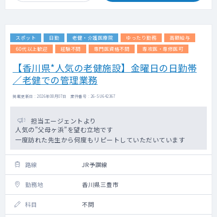
スポット
日勤
老健・介護医療院
ゆったり勤務
高額給与
60代以上歓迎
経験不問
専門医資格不問
専攻医・専修医可
【香川県*人気の老健施設】金曜日の日勤帯
／老健での管理業務
掲載更新日 : 2026年08月07日 案件番号 : 26-SU642367
担当エージェントより
人気の”父母ヶ浜”を望む立地です
一度訪れた先生から何度もリピートしていただいています
路線
JR予讃線
勤務地
香川県三豊市
科目
不問