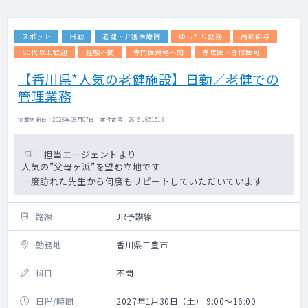
スポット
日勤
老健・介護医療院
ゆったり勤務
高額給与
60代以上歓迎
経験不問
専門医資格不問
専攻医・専修医可
【香川県*人気の老健施設】日勤／老健での
管理業務
掲載更新日 : 2026年08月07日 案件番号 : 26-SU651513
担当エージェントより
人気の”父母ヶ浜”を望む立地です
一度訪れた先生から何度もリピートしていただいています
路線
JR予讃線
勤務地
香川県三豊市
科目
不問
日程/時間
2027年1月30日（土） 9:00～16:00