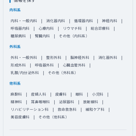
情報を探す
内科系
内科・一般内科
消化器内科
循環器内科
神経内科
呼吸器内科
心療内科
リウマチ科
総合診療科
糖尿病科
腎臓内科
その他（内科系）
外科系
外科・一般外科
整形外科
脳神経外科
消化器外科
形成外科
呼吸器外科
心臓血管外科
乳腺/内分泌外科
その他（外科系）
他科系
麻酔科
産婦人科
皮膚科
眼科
小児科
精神科
耳鼻咽喉科
泌尿器科
放射線科
リハビリテーション科
救命救急科
緩和ケア科
美容皮膚科
その他（他科系）