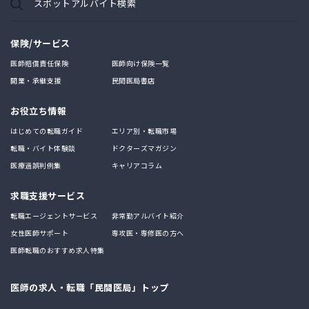
スポットアルバイト検索
保険/サービス
医師賠償責任保険
医師向け保険一覧
開業・承継支援
民間医局書店
お役立ち情報
はじめての転職ガイド
エリア別・転職市場
転職・バイト体験談
ドクターズマガジン
医療過誤判例集
キャリアコラム
求職支援サービス
転職エージェントサービス
非常勤アルバイト紹介
女性医師サポート
専攻医・専修医の方へ
医師転職のおすすめ求人特集
医師の求人・転職「民間医局」トップ