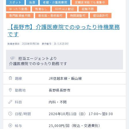
スポット
当直
老健・介護医療院
定期非常勤でも募集中
ゆったり勤務
残業なし
60代以上歓迎
経験不問
専門医資格不問
専攻医・専修医可
時間調整可
宿日直許可
【長野市】介護医療院でのゆったり待機業務
です
掲載更新日 : 2026年08月03日 案件番号 : 26-SJ620190
担当エージェントより
介護医療院でのゆったり勤務です
路線
JR信越本線・飯山線
勤務地
長野県長野市
科目
内科・不問
日程/時間
2026年10月11日（日） 17:00～翌8:30
給与
25,000円/回（税込・交通費別）