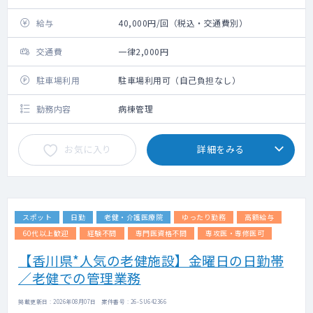
給与
40,000円/回（税込・交通費別）
交通費
一律2,000円
駐車場利用
駐車場利用可（自己負担なし）
勤務内容
病棟管理
お気に入り
詳細をみる
スポット
日勤
老健・介護医療院
ゆったり勤務
高額給与
60代以上歓迎
経験不問
専門医資格不問
専攻医・専修医可
【香川県*人気の老健施設】金曜日の日勤帯
／老健での管理業務
掲載更新日 : 2026年08月07日 案件番号 : 26-SU642366