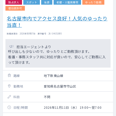
独占求人
スポット
当直
老健・介護医療院
ゆったり勤務
宿日直許可
名古屋市内でアクセス良好！人気のゆったり
当直！
掲載更新日 : 2026年08月07日 案件番号 : 26-SH651895
担当エージェントより
呼び出しも少ないので、ゆったりとご勤務頂けます。
看護・事務スタッフ共に対応が良いので、安心してご勤務に入
って頂けます。
路線
地下鉄東山線
勤務地
愛知県名古屋市守山区
科目
不問
日程/時間
2026年11月11日（水） 19:00～翌7:00