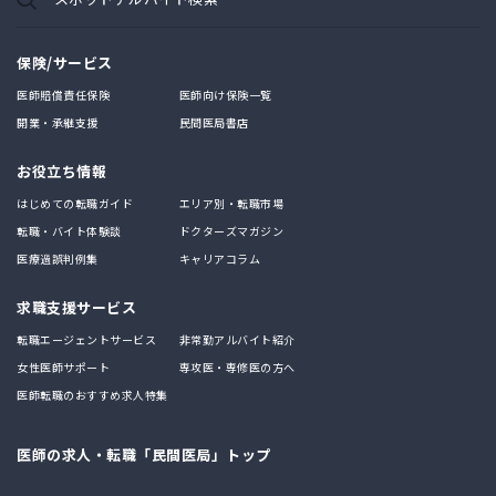
保険/サービス
医師賠償責任保険
医師向け保険一覧
開業・承継支援
民間医局書店
お役立ち情報
はじめての転職ガイド
エリア別・転職市場
転職・バイト体験談
ドクターズマガジン
医療過誤判例集
キャリアコラム
求職支援サービス
転職エージェントサービス
非常勤アルバイト紹介
女性医師サポート
専攻医・専修医の方へ
医師転職のおすすめ求人特集
医師の求人・転職「民間医局」トップ