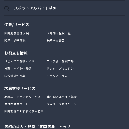
スポットアルバイト検索
保険/サービス
医師賠償責任保険
医師向け保険一覧
開業・承継支援
民間医局書店
お役立ち情報
はじめての転職ガイド
エリア別・転職市場
転職・バイト体験談
ドクターズマガジン
医療過誤判例集
キャリアコラム
求職支援サービス
転職エージェントサービス
非常勤アルバイト紹介
女性医師サポート
専攻医・専修医の方へ
医師転職のおすすめ求人特集
医師の求人・転職「民間医局」トップ