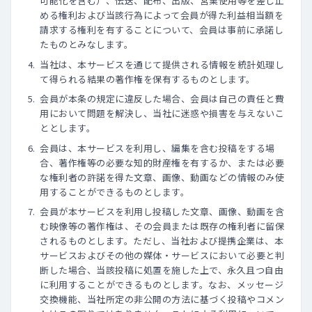
可能化を含む）、伝送、配布、出版、営業使用等を差し止
める権利および当該行為によって会員が得た利益相当額を
請求する権利を有することについて、会員は事前に承諾し
たものとみなします。
当社は、本サービスを通じて提供される情報を統計処理し
て得られる結果の著作権を保有するものとします。
会員が本条の規定に違反した場合、会員は自己の責任と費
用において問題を解決し、当社に迷惑や損害を与えないこ
ととします。
会員は、本サービスを利用し、編集を含む投稿をする場
合、著作権等の必要な知的財産権を有するか、または必要
な権利者の許諾を得た文章、画像、動画などの情報のみ使
用することができるものとします。
会員が本サービスを利用し投稿した文章、画像、動画を含
む映像等の著作権は、その会員または既存の権利者に留保
されるものとします。ただし、当社および提携企業は、本
サービスおよびその他の媒体・サービスにおいて必要と判
断した場合、当該投稿に処置を施した上で、永久且つ自由
に利用することができるものとします。なお、メッセージ
交換機能、当社所定の非公開の方法に基づく投稿やコメン