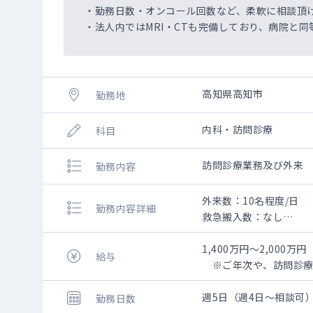
・勤務日数・オンコール回数など、柔軟に相談頂
・法人内ではMRI・CTも完備しており、病院と
高知県高知市
勤務地
内科・訪問診療
科目
訪問診療業務及び外来
勤務内容
外来数：10名程度/日
勤務内容詳細
救急搬入数：なし
手術数：なし
市内のクリニック及びサ
1,400万円～2,000万円
給与
※ご年次や、訪問診療
≪高知市内≫
外来10名程度/日
週5日（週4日～相談可
勤務日数