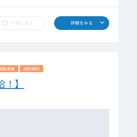
・週末が月1回ほど）
お気に入り
詳細をみる
理職募集
通勤便利
給！】