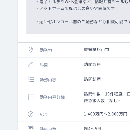
・電子カルテやWEB会議など、情報共有ツールも
・アットホームで風通しの良い雰囲気です
・週4日/オンコール無のご勤務なども相談可能で
愛媛県松山市
勤務地
訪問診療
科目
訪問診療
勤務内容
訪問件数：10件程度／
勤務内容詳細
救急搬入数：なし
個人宅７割、施設3割程
1,400万円～2,000万円
給与
オンコールに関しては、
週4～5日
勤務日数