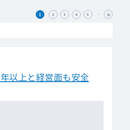
1
2
3
4
5
0年以上と経営面も安全