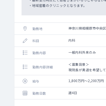
・最終受付時点にて患者さまがいらっしゃらない
・地域密着のクリニックとなります。
神奈川県相模原市中央
勤務地
内科
科目
一般内科外来のみ
勤務内容
＜募集背景＞
勤務内容詳細
現院長が勇退を希望し
＜概 要＞
1,800万円～2,200万円
給与
【外来】時期により変動
【その他】一般内科、
週4日
勤務日数
【可能な検査】レント
ー心電図、尿検査