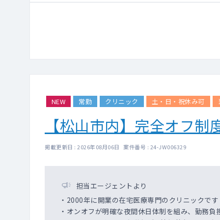
訪問180名程度
※訪問がメインのクリニ
≪近隣市内≫
外来30名程度/日
訪問30名程度
※外来がメインのクリニ
≪訪問新診療について
NEW
常勤
クリニック
土・日・祝休み可
訪問診療は施設がメイン
訪問はナースが運転いた
【松山市内】完全オフ制度
掲載更新日 : 2026年08月06日 案件番号 : 24-JW006329
担当エージェントより
・2000年に開業の在宅医療専門のクリニックです
・オンオフが明確な夜間休日体制を組み、勤務負