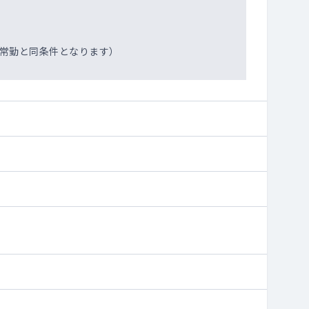
は常勤と同条件となります）
者様からのファーストコールは、昼間（休日も）は事務