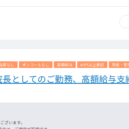
が対応。
をするという形になっています。（オンコール担当頻度は平日週1回
当直なし
オンコールなし
高額給与
60代以上歓迎
院長・管
院長としてのご勤務、高額給与支
にございます。