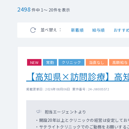
2498
件中 1～ 20件を表示
並べ替え ：
新着順
給与順
おすす
NEW
常勤
クリニック
当直なし
高額給与
【高知県×訪問診療】高知
掲載更新日 : 2026年08月06日 案件番号 : 24-JW005572
担当エージェントより
・開設20年以上とクリニックの経営は安定してお
・サテライトクリニックでのご勤務をお願いする