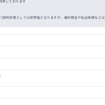
充実しております
す(契約形態としては非常勤となりますが、福利厚生や社会保険など
日
度です
24時間体制であるため輪番制で対応して頂くことになりますが、患