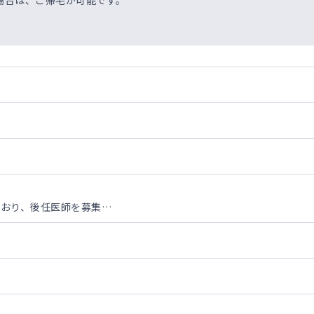
場合は、ご帰宅が可能です。
区
ており、後任医師を募集
いたしますが、1日最少30名～最多100名程度 ※受付終了17:0
呼吸器内科、内分泌代謝内科、老人内科ご専門の先生ですと尚可。
ゲン検査、呼吸機能検査、超音波検査（エコー）、睡眠時無呼吸症候