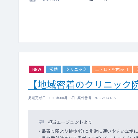
職員が、夜間は看護師
その上で当番医師に連絡
NEW
常勤
クリニック
土・日・祝休み可
【地域密着のクリニック
掲載更新日 : 2026年08月06日 案件番号 : 26-JV314465
担当エージェントより
・最寄り駅より徒歩4分と非常に通いやすい立地