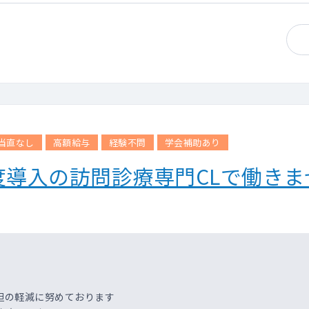
ックです。
ックです。（クラークがつきます。）
≫
当直なし
高額給与
経験不問
学会補助あり
で、法人の10施設（約200名）を回って頂くこととなります。
します。
導入の訪問診療専門CLで働きま
担の軽減に努めております