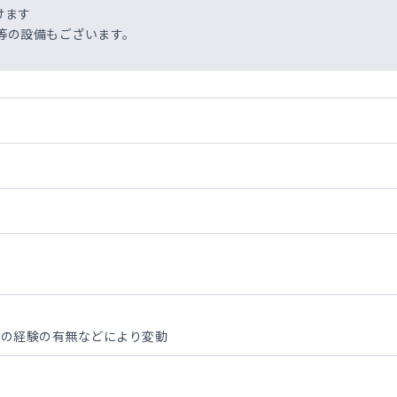
けます
同等の設備もございます。
テライトクリニック（車で30分程度）での勤務をお願いいたします
の経験の有無などにより変動
）