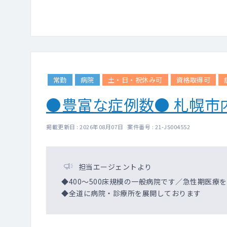
常勤
病院
土・日・祝休み可
資格取得可
●豊富な症例数● 札幌市
掲載更新日 : 2026年08月07日 案件番号 : 21-JS004552
担当エージェントより
◆400～500床規模の一般病院です／急性期医療
◆全道に病院・診療所を展開しております