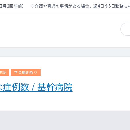
土曜日月2回午前） ※介護や育児の事情がある場合、週4日や5日勤務も
施設
学会補助あり
症例数 / 基幹病院