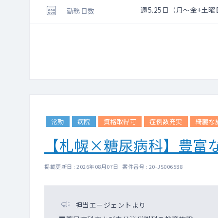
週5.25日（月～金+
勤務日数
常勤
病院
資格取得可
症例数充実
綺麗な
【札幌×糖尿病科】豊富な
掲載更新日 : 2026年08月07日 案件番号 : 20-JS006588
担当エージェントより