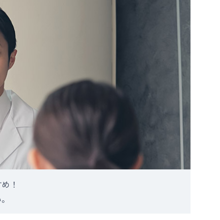
すめ！
い。