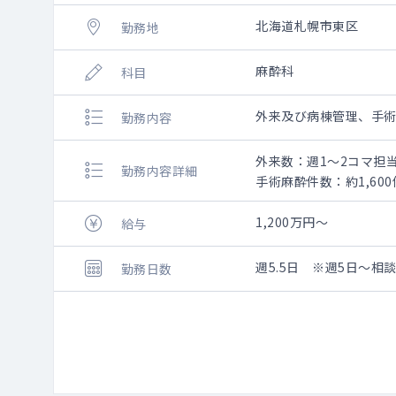
北海道札幌市東区
勤務地
麻酔科
科目
外来及び病棟管理、手
勤務内容
外来数：週1～2コマ担
勤務内容詳細
手術麻酔件数：約1,600
≪勤務の内容：日勤≫
◆手術麻酔管理
1,200万円～
給与
・週：5～6コマ担当
・対象：手術領域：消
週5.5日 ※週5日～相
勤務日数
◆病棟管理
・ICU管理、ICU病床：
・週：2～3コマ担当
◆外来診療（ペインク
・週：1～2コマ担当
・対象：帯状疱疹、帯