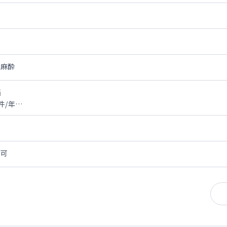
術麻酔
当
件/年
化器外科、呼吸器外科、甲状腺・内分泌・腎・副腎外科、心臓血管外
談可
6床
リニック）
状疱疹後神経痛、三叉神経痛、腰下肢痛、術後疼痛他