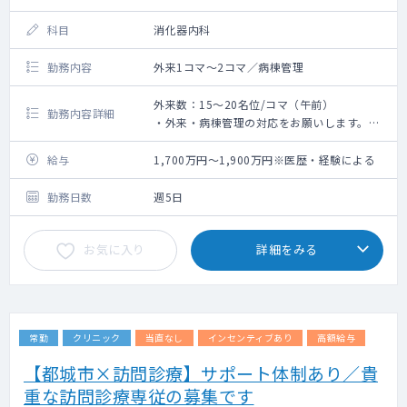
科目
消化器内科
勤務内容
外来1コマ～2コマ／病棟管理
外来数：15～20名位/コマ（午前）
勤務内容詳細
・外来・病棟管理の対応をお願いします。
・比較的落ち着いた患者が多いです。
・消化器系の患者もいらっしゃいますが、基
給与
1,700万円～1,900万円※医歴・経験による
本的には一般内科の対応です。
勤務日数
週5日
お気に入り
詳細をみる
常勤
クリニック
当直なし
インセンティブあり
高額給与
【都城市×訪問診療】サポート体制あり／貴
重な訪問診療専従の募集です