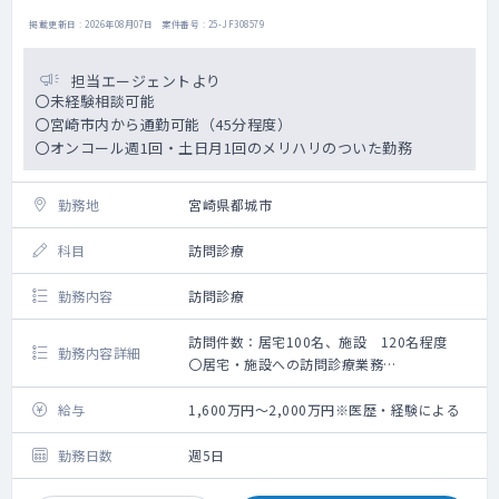
掲載更新日 : 2026年08月07日 案件番号 : 25-JF308579
担当エージェントより
〇未経験相談可能
〇宮崎市内から通勤可能（45分程度）
〇オンコール週1回・土日月1回のメリハリのついた勤務
勤務地
宮崎県都城市
科目
訪問診療
勤務内容
訪問診療
訪問件数：居宅100名、施設 120名程度
勤務内容詳細
〇居宅・施設への訪問診療業務
〇居宅100名、施設120名程度です
〇看護師の同行有（入職当初は院長との同行
給与
1,600万円～2,000万円※医歴・経験による
がございます）
〇オンコール有（平日週1回、土日月1回）
勤務日数
週5日