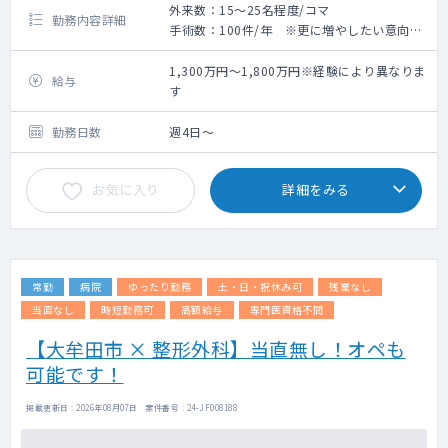
外来数：15～25名程度/コマ
勤務内容詳細
手術数：100件/年 ※更に増やしたい意向で
す
【業務内容】
1,300万円～1,800万円※経験により異なりま
給与
整形外科外来・病棟管理・オペ（応相談）を
す
お願いします。
外来：週1～2コマ
勤務日数
週4日～
※外来患者数：15～25名程度/コマ
病棟管理：
お気に入り
詳細をみる
受け持ち患者数 30～40名程度（落ち着いた
患者様ばかりです）
※患者様は地域の高齢者が殆どです。
【オペについて】
常勤
病院
ゆったり勤務
土・日・祝休み可
残業なし
人工関節のオペや大腿骨の骨折のオペなどを
行っています。
当直なし
時短勤務可
高額給与
専門医資格不問
現在、オペは週2件ほどですが、件数を増やし
【大牟田市 × 整形外科】当直無し！オペも
たい意向があれば、
可能です！
先生のペースでオペをすることが可能です。
【当直・オンコール】
掲載更新日 : 2026年08月07日 案件番号 : 24-JF008188
当直は無の相談も可能です。