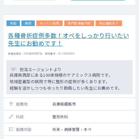
常勤
病院
ゆったり勤務
専門医資格不問
学会補助あり
各種骨折症例多数！オペをしっかり行いたい
先生にお勧めです！
掲載更新日 : 2026年08月07日 案件番号 : 25-JW301604
担当エージェントより
兵庫県西部にある100床規模のケアミックス病院です。
地域密着型の病院で特に整形の症例が多くあります。
経験を活かしつつもゆったり勤務したい先生にお薦めです。
勤務地
兵庫県姫路市
科目
整形外科
勤務内容
外来・病棟管理・オペ