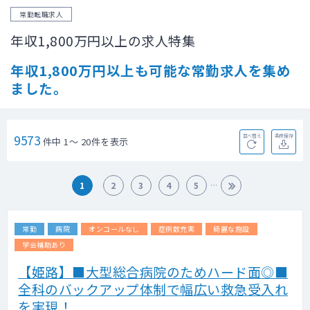
常勤転職求人
年収1,800万円以上の求人特集
年収1,800万円以上も可能な常勤求人を集め
ました。
9573
並べ替え
条件保存
件中 1～ 20件を表示
1
2
3
4
5
常勤
病院
オンコールなし
症例数充実
綺麗な施設
学会補助あり
【姫路】■大型総合病院のためハード面◎■
全科のバックアップ体制で幅広い救急受入れ
を実現！