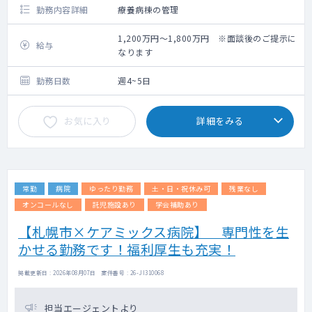
勤務内容詳細
療養病棟の管理
1,200万円～1,800万円 ※面談後のご提示に
給与
なります
勤務日数
週4~5日
お気に入り
詳細をみる
常勤
病院
ゆったり勤務
土・日・祝休み可
残業なし
オンコールなし
託児施設あり
学会補助あり
【札幌市×ケアミックス病院】 専門性を生
かせる勤務です！福利厚生も充実！
掲載更新日 : 2026年08月07日 案件番号 : 26-JI310068
担当エージェントより