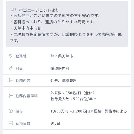
担当エージェントより
・医師住宅がございますので遠方の方も安心です。
・各科揃っており、連携のとりやすい病院です。
・天草市内中心部
・二次救急指定病院ですが、比較的ゆとりをもって勤務が可能
です。
勤務地
熊本県天草市
科目
循環器内科
勤務内容
外来、病棟管理
外来数：350名/日（全体）
勤務内容詳細
救急搬入数：500台位/年
〇外来・病棟の対応をお願いいたします。
〇各科揃っており、連携がスムーズです。
給与
1,800万円～2,200万円※経験、資格等による
〇カテーテルの対応はございません。
〇○救急車は年間500台程度
勤務日数
週5日