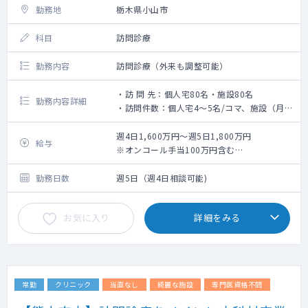
勤務地
栃木県小山市
科目
訪問診療
勤務内容
訪問診療（外来も調整可能）
・訪 問 先：個人宅80名・施設80名
勤務内容詳細
・訪問件数：個人宅4～5名/コマ、施設（月1
回訪問）10～15名/コマ
・訪問体制：日中は看護師同行（看護師運
週4日1,600万円～週5日1,800万円
給与
転）
※オンコール手当100万円含む
・オンコール：常勤医3名で均等割り（1st看
※残業手当：40時間相当年収に含む
護師、2nd医師）
勤務日数
週5日（週4日相談可能)
（前月実績：出動4回/月 医師一人当たり2
回/月くらいでしたので、3人でコールを割り
お気に入り
詳細をみる
振るともう少し少なくなると思われます）
・お看取りは年間で70～80件ありますが、夜
間・休日は基本的にオンコール担当医が対応
いたします
・電子カルテ（モバカル）
常勤
クリニック
当直なし
綺麗な施設
専門医資格不問
・検査機器：ポータブル超音波装置、ポータ
ブル心電図あり