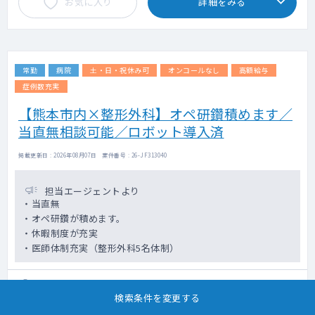
お気に入り
詳細をみる
・常勤医1名 非常勤医2名
常勤
病院
土・日・祝休み可
オンコールなし
高額給与
症例数充実
【熊本市内×整形外科】オペ研鑽積めます／
当直無相談可能／ロボット導入済
掲載更新日 : 2026年08月07日 案件番号 : 26-JF313040
担当エージェントより
・当直無
・オペ研鑽が積めます。
・休暇制度が充実
・医師体制充実（整形外科5名体制）
勤務地
熊本県熊本市南区
検索条件を変更する
科目
整形外科