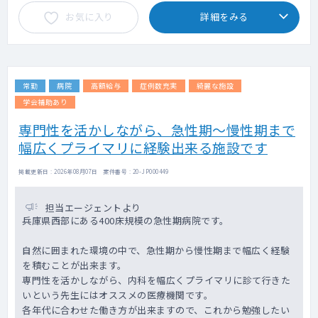
・呼吸器疾患（COPD・ぜんそくなど）
お気に入り
詳細をみる
・ペースメーカー
■処置
・点滴/注射
・胃瘻/経鼻経管栄養の管理
常勤
病院
高額給与
症例数充実
綺麗な施設
・在宅中心静脈栄養の管理
・在宅酸素療法/在宅人工呼吸器の管理
学会補助あり
・喀痰吸引
専門性を活かしながら、急性期～慢性期まで
・気管切開カニューレの交換・管理
幅広くプライマリに経験出来る施設です
・膀胱留置カテーテルの交換・管理
・膀胱瘻の管理
・人工肛門の管理
掲載更新日 : 2026年08月07日 案件番号 : 20-JP000449
・褥瘡治療
・麻薬を用いた疼痛緩和ケア 等
担当エージェントより
兵庫県西部にある400床規模の急性期病院です。
■検査
各種血液検査、心電図、超音波検査、レント
自然に囲まれた環境の中で、急性期から慢性期まで幅広く経験
ゲン検査
を積むことが出来ます。
専門性を活かしながら、内科を幅広くプライマリに診て行きた
■往診体制
いという先生にはオススメの医療機関です。
・看護師との2名体制
各年代に合わせた働き方が出来ますので、これから勉強したい