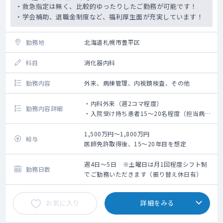
・救急指定は無く、比較的ゆったりしたご勤務が可能です！
・学会補助、退職金制度など、福利厚生面が充実しています！
勤務地
北海道札幌市豊平区
科目
消化器内科
勤務内容
外来、病棟管理、内視鏡検査、その他
・内科外来（週2コマ程度）
勤務内容詳細
・入院受け持ち患者15～20名程度（担当病棟
は応相談）
・上下部内視鏡検査
1,500万円～1,800万円
給与
・院内健診業務
医師免許取得後、15～20年目を想定
・夕張や穂別の診療所での診察を年数回お願
いします（別途手当支給）
週4日～5日 ※土曜日は月1回程度シフト制
勤務日数
でご勤務いただきます（振り替え休日有）
※2024年度 処置・検査実績
内視鏡検査1,721件（上部1,415件 下部306
お気に入り
詳細をみる
件）
胃瘻造設19件
胃ろう交換78件