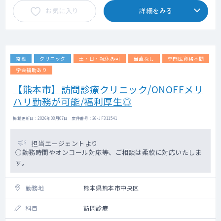
お気に入り
詳細をみる
常勤
クリニック
土・日・祝休み可
当直なし
専門医資格不問
学会補助あり
【熊本市】訪問診療クリニック/ONOFFメリ
ハリ勤務が可能/福利厚生◎
掲載更新日 : 2026年08月07日 案件番号 : 26-JF311541
担当エージェントより
○勤務時間やオンコール対応等、ご相談は柔軟に対応いたしま
す。
勤務地
熊本県熊本市中央区
科目
訪問診療