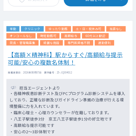
＜内視鏡検査・治療実績 2025年4月～2026
年2月まで＞
上部内視鏡検査：2,029件
ESD：29件
常勤
クリニック
ゆったり勤務
土・日・祝休み可
当直なし
ERCP：118件
下部内視鏡検査：865件
オンコールなし
時短勤務可
高額給与
60代以上歓迎
ESD：36件
院長・管理職募集
綺麗な施設
専門医資格不問
通勤便利
EMR：462件
【高額×精神科】駅からすぐ/高額給与提示
可能/安心の複数名体制！
掲載更新日 : 2026年08月07日 案件番号 : 25-JQ304012
担当エージェントより
・各精神疾患診断テスト及びPCプログラム診断システムを導入
しており、正確な診断及びガイドライン準拠の治療が行える環
境整備に力を入れています。
・臨床心理士・心理カウンセラーが在籍しております。
・八王子駅徒歩3分 京王八王子駅徒歩1分の好立地です
・高額給与提示可能です
・安心の2～3診体制です