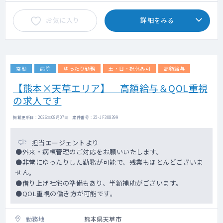
お気に入り
詳細をみる
常勤
病院
ゆったり勤務
土・日・祝休み可
高額給与
【熊本×天草エリア】 高額給与＆QOL重視
の求人です
掲載更新日 : 2026年08月07日 案件番号 : 25-JF308399
担当エージェントより
●外来・病棟管理のご対応をお願いいたします。
●非常にゆったりした勤務が可能で、残業もほとんどございま
せん。
●借り上げ社宅の準備もあり、半額補助がございます。
●QOL重視の働き方が可能です。
勤務地
熊本県天草市