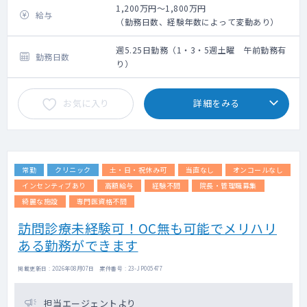
1,200万円～1,800万円
給与
（勤務日数、経験年数によって変動あり）
週5.25日勤務（1・3・5週土曜 午前勤務有
勤務日数
り）
お気に入り
詳細をみる
常勤
クリニック
土・日・祝休み可
当直なし
オンコールなし
インセンティブあり
高額給与
経験不問
院長・管理職募集
綺麗な施設
専門医資格不問
訪問診療未経験可！OC無も可能でメリハリ
ある勤務ができます
掲載更新日 : 2026年08月07日 案件番号 : 23-JP005477
担当エージェントより