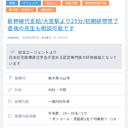
常勤
クリニック
当直なし
経験不問
専門医資格不問
専攻医・専修医可
通勤便利
新幹線代支給/大宮駅より25分/初期研修修了
直後の先生も相談可能です
掲載更新日 : 2026年08月07日 案件番号 : 26-JR313716
担当エージェントより
日本在宅医療連合学会が定める認定専門医の研修施設となって
います
勤務地
栃木県小山市
科目
内科・不問
勤務内容
一般内科外来
外来数：20～30名/コマ
勤務内容詳細
・オンコール：常勤医3名で均等割り（1st看
護師、2nd医師）