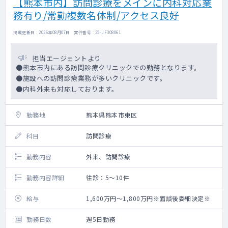
【熊本市内】訪問診療をメインに内科対応業
務有り/常勤複数名体制/アクセス良好
＜1日のスケジュール＞
8:30～ 朝礼
掲載更新日 : 2026年08月07日 案件番号 : 25-JF308061
9:00～ 出発
～12:00 医院に戻り休憩
13:00～ 出発
担当エージェントより
～17:00 医院に戻り
●熊本市内にある訪問診療クリニックでの勤務となります。
～17:30 終了
●施設への訪問診療業務が多いクリニックです。
●内科外来も対応しております。
勤務地
熊本県熊本市東区
科目
訪問診療
勤務内容
外来、訪問診療
勤務内容詳細
往診：5～10件
給与
1,600万円～1,800万円※面談後委細決定※
勤務日数
週5日勤務