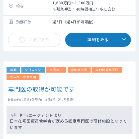
└主な対応は熱発やお看取りとなりますが、
1,600万円～1,800万円
給与
予想出来うることは日中のうちにカンファレ
※残業手当：40時間相当年収に含む
ンス等で共有がございます
・外来と合わせて緊急往診のご対応をいただ
勤務日数
週5日（週4日相談可能)
く可能性がございます。
・電子カルテ（モバカル）
お気に入り
詳細をみる
常勤
クリニック
当直なし
症例数充実
専門医資格不問
専攻医・専修医可
専門医の取得が可能です
掲載更新日 : 2026年08月07日 案件番号 : 26-JR313266
担当エージェントより
日本在宅医療連合学会が定める認定専門医の研修施設となって
います