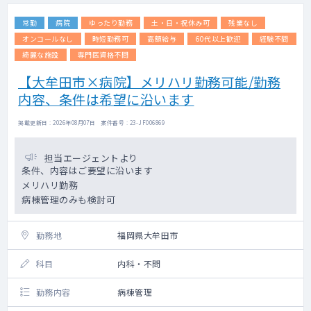
常勤
病院
ゆったり勤務
土・日・祝休み可
残業なし
オンコールなし
時短勤務可
高額給与
60代以上歓迎
経験不問
綺麗な施設
専門医資格不問
【大牟田市×病院】メリハリ勤務可能/勤務
内容、条件は希望に沿います
掲載更新日 : 2026年08月07日 案件番号 : 23-JF006869
担当エージェントより
条件、内容はご要望に沿います
メリハリ勤務
病棟管理のみも検討可
勤務地
福岡県大牟田市
科目
内科・不問
勤務内容
病棟管理