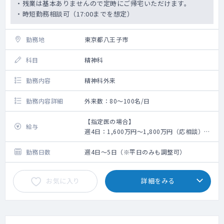
・残業は基本ありませんので定時にご帰宅いただけます。
・時短勤務相談可（17:00までを想定）
勤務地
東京都八王子市
科目
精神科
勤務内容
精神科外来
勤務内容詳細
外来数：80～100名/日
【指定医の場合】
給与
週4日：1,600万円～1,800万円（応相談）
週5日：1,800万円～2,000万円（応相談）
勤務日数
週4日～5日（※平日のみも調整可）
【非指定医の場合】
週4日：1,400万円～1,600万円（応相談）
お気に入り
詳細をみる
週5日：1,600万円～1,800万円（応相談）
※上記年収に管理医師手当「180万円/年」を
別途お支払いいたします。