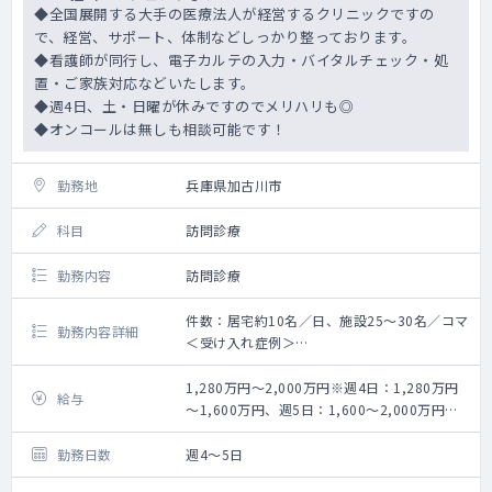
◆全国展開する大手の医療法人が経営するクリニックですの
で、経営、サポート、体制などしっかり整っております。
◆看護師が同行し、電子カルテの入力・バイタルチェック・処
置・ご家族対応などいたします。
◆週4日、土・日曜が休みですのでメリハリも◎
◆オンコールは無しも相談可能です！
勤務地
兵庫県加古川市
科目
訪問診療
勤務内容
訪問診療
件数：居宅約10名／日、施設25～30名／コマ
勤務内容詳細
＜受け入れ症例＞
・ターミナルケア・がん末期
・難病（パーキンソン、ALS等）
1,280万円～2,000万円※週4日：1,280万円
給与
・慢性疾患（糖尿病、高血圧等）
～1,600万円、週5日：1,600～2,000万円目
・精神疾患
安
・認知症
勤務日数
週4～5日
・脳血管障害