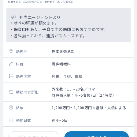
掲載更新日 : 2026年08月07日 案件番号 : 26-JF313008
担当エージェントより
・オペの研鑽が積めます。
・保育園もあり、子育て中の医師にもおすすめです。
・各科揃っており、連携がスムーズです。
勤務地
熊本県菊池郡
科目
耳鼻咽喉科
勤務内容
外来、手術、病棟
外来数：15～20名／コマ
勤務内容詳細
救急搬入数：4～5台位/日（24時間）
手術数：30件程度／年
・外来・オペを中心に勤務をお願いいたしま
給与
1,200万円～1,800万円※経験・人柄による
す。
・オペは年間30件程度です。
勤務日数
週4～5日
・摂食・嚥下外来・小児言語外来・補聴器外
来なども行っております※予約制