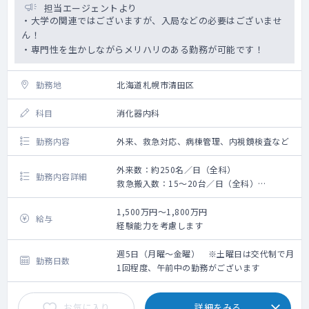
担当エージェントより
・大学の関連ではございますが、入局などの必要はございませ
ん！
・専門性を生かしながらメリハリのある勤務が可能です！
勤務地
北海道札幌市清田区
科目
消化器内科
勤務内容
外来、救急対応、病棟管理、内視鏡検査など
外来数：約250名／日（全科）
勤務内容詳細
救急搬入数：15～20台／日（全科）
外来・病棟管理・内視鏡検査治療・救急対応
をお願いします
1,500万円～1,800万円
給与
・外来（一般内科・消化器）：週3コマ程度
経験能力を考慮します
・病棟：10名程度を主治医として担当してい
ただきます（消化器内科系疾患の方は全体で
週5日（月曜～金曜） ※土曜日は交代制で月
勤務日数
40名程度）
1回程度、午前中の勤務がございます
・内視鏡検査（上部下部）：コマ数は応相談
（経口・経鼻どちらもございます）
お気に入り
詳細をみる