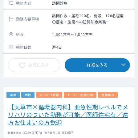
勤務内容
訪問診療
訪問件数：居宅100名、施設 120名程度
勤務内容詳細
〇居宅・施設への訪問診療業務
〇居宅100名、施設120名程度です
〇看護師の同行有（入職当初は院長との同行
給与
1,600万円～1,800万円
がございます）
〇オンコール有（平日週1回、土日月1回）
勤務日数
週4日
お気に入り
詳細をみる
常勤
病院
ゆったり勤務
土・日・祝休み可
高額給与
【天草市×循環器内科】亜急性期レベルでメ
リハリのついた勤務が可能／医師住宅有／遠
方お住まいの方歓迎
掲載更新日 : 2026年08月07日 案件番号 : 26-JF310587