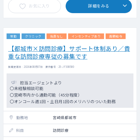
お気に入り
詳細をみる
常勤
クリニック
当直なし
インセンティブあり
高額給与
【都城市×訪問診療】サポート体制あり／貴
重な訪問診療専従の募集です
掲載更新日 : 2026年08月07日 案件番号 : 25-JF308580
担当エージェントより
〇未経験相談可能
〇宮崎市内から通勤可能（45分程度）
〇オンコール週1回・土日月1回のメリハリのついた勤務
勤務地
宮崎県都城市
科目
訪問診療