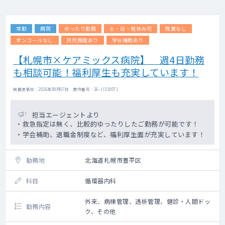
胃内視鏡切除術65件
常勤
病院
ゆったり勤務
土・日・祝休み可
残業なし
オンコールなし
託児施設あり
学会補助あり
【札幌市×ケアミックス病院】 週4日勤務
も相談可能！福利厚生も充実しています！
掲載更新日 : 2026年08月07日 案件番号 : 26-JI310071
担当エージェントより
・救急指定は無く、比較的ゆったりしたご勤務が可能です！
・学会補助、退職金制度など、福利厚生面が充実しています！
勤務地
北海道札幌市豊平区
科目
循環器内科
外来、病棟管理、透析管理、健診・人間ドッ
勤務内容
ク、その他