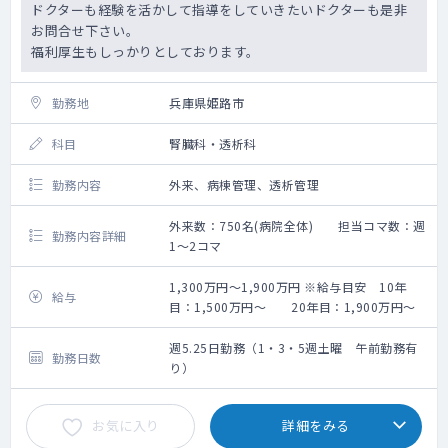
ドクターも経験を活かして指導をしていきたいドクターも是非
お問合せ下さい。
福利厚生もしっかりとしております。
勤務地
兵庫県姫路市
科目
腎臓科・透析科
勤務内容
外来、病棟管理、透析管理
外来数：750名(病院全体) 担当コマ数：週
勤務内容詳細
1～2コマ
1,300万円～1,900万円 ※給与目安 10年
給与
目：1,500万円～ 20年目：1,900万円～
週5.25日勤務（1・3・5週土曜 午前勤務有
勤務日数
り）
お気に入り
詳細をみる