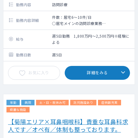
勤務内容
訪問診療
件数：居宅6～10件/日
勤務内容詳細
○居宅メインの訪問診療業務
○1件あたり平均15～30分程度
週5日勤務 1,800万円～2,500万円※経験に
給与
よる
勤務日数
週5日
お気に入り
詳細をみる
常勤
病院
土・日・祝休み可
託児施設あり
症例数充実
綺麗な施設
【菊陽エリア×耳鼻咽喉科】貴重な耳鼻科求
人です／オペ有／体制も整っております。