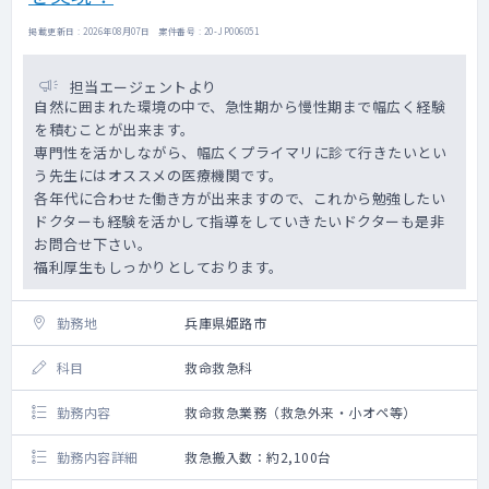
掲載更新日 : 2026年08月07日 案件番号 : 20-JP006051
担当エージェントより
自然に囲まれた環境の中で、急性期から慢性期まで幅広く経験
を積むことが出来ます。
専門性を活かしながら、幅広くプライマリに診て行きたいとい
う先生にはオススメの医療機関です。
各年代に合わせた働き方が出来ますので、これから勉強したい
ドクターも経験を活かして指導をしていきたいドクターも是非
お問合せ下さい。
福利厚生もしっかりとしております。
勤務地
兵庫県姫路市
科目
救命救急科
勤務内容
救命救急業務（救急外来・小オペ等）
勤務内容詳細
救急搬入数：約2,100台