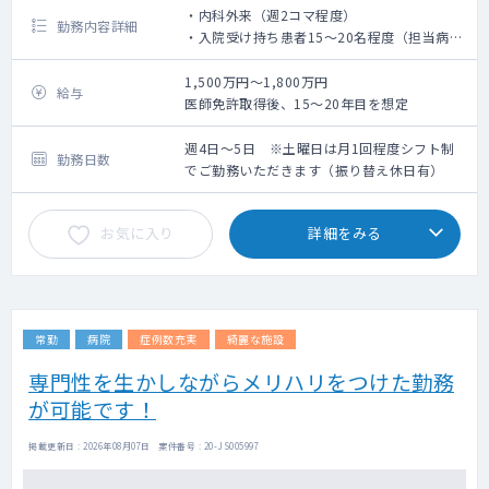
・内科外来（週2コマ程度）
勤務内容詳細
・入院受け持ち患者15～20名程度（担当病棟
は応相談）
・院内健診業務
1,500万円～1,800万円
給与
・透析管理
医師免許取得後、15～20年目を想定
・その他、IVH・ペースメーカー交換等
・夕張や穂別の診療所での診察を年数回お願
週4日～5日 ※土曜日は月1回程度シフト制
勤務日数
いします（別途手当支給）
でご勤務いただきます（振り替え休日有）
内科疾患は、生活習慣病や高血圧、発熱、腹
お気に入り
詳細をみる
痛、ご高齢の方の一般救急（肺炎や心不全な
ど）となります。
救急指定はございませんが、かかりつけ患者
の救急対応は発生する可能性がございます。
常勤
病院
症例数充実
綺麗な施設
専門性を生かしながらメリハリをつけた勤務
が可能です！
掲載更新日 : 2026年08月07日 案件番号 : 20-JS005997