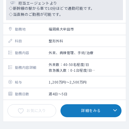
オンコールは原則当直医が対応しますが、主
担当エージェントより
治医としての相談があれば電話対応をお願い
◇新幹線の駅から車で10分ほどで通勤可能です。
します。
◇当直無のご勤務が可能です。
オペをして頂ける先生は歓迎いたしますが、
勤務地
福岡県大牟田市
オペ無を希望のドクターもまずはお問合せ下
さい。
科目
整形外科
勤務内容
外来、病棟管理、手術/治療
外来数：40-50名程度/日
勤務内容詳細
救急搬入数：0-1台程度/日
◇外来、病棟管理、手術の対応をお願いしま
す。
給与
1,200万円～2,500万円
◇オペは月に数件程度、小オペのみで大きな
ものは他院に依頼しております。
勤務日数
週4日～5日
◇当直は他の医師で対応しておりますので、
必須ではありません。
お気に入り
詳細をみる
◇給与はご経験、年次に応じて変動いたしま
す。