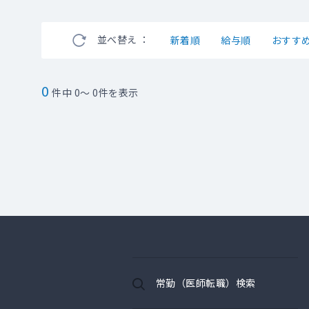
並べ替え ：
新着順
給与順
おすす
0
件中 0～ 0件を表示
常勤（医師転職）検索