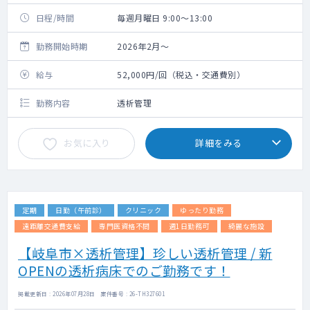
日程/時間
毎週月曜日 9:00～13:00
勤務開始時期
2026年2月～
給与
52,000円/回（税込・交通費別）
勤務内容
透析管理
お気に入り
詳細をみる
定期
日勤（午前診）
クリニック
ゆったり勤務
遠距離交通費支給
専門医資格不問
週1日勤務可
綺麗な施設
【岐阜市×透析管理】珍しい透析管理 / 新
OPENの透析病床でのご勤務です！
掲載更新日 : 2026年07月28日 案件番号 : 26-TH327601