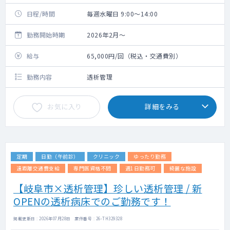
日程/時間
毎週水曜日 9:00～14:00
勤務開始時期
2026年2月～
給与
65,000円/回（税込・交通費別）
勤務内容
透析管理
お気に入り
詳細をみる
定期
日勤（午前診）
クリニック
ゆったり勤務
遠距離交通費支給
専門医資格不問
週1日勤務可
綺麗な施設
【岐阜市×透析管理】珍しい透析管理 / 新
OPENの透析病床でのご勤務です！
掲載更新日 : 2026年07月28日 案件番号 : 26-TH329328