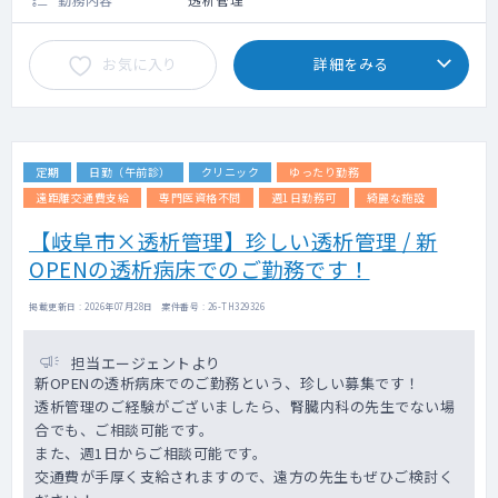
お気に入り
詳細をみる
定期
日勤（午前診）
クリニック
ゆったり勤務
遠距離交通費支給
専門医資格不問
週1日勤務可
綺麗な施設
【岐阜市×透析管理】珍しい透析管理 / 新
OPENの透析病床でのご勤務です！
掲載更新日 : 2026年07月28日 案件番号 : 26-TH329326
担当エージェントより
新OPENの透析病床でのご勤務という、珍しい募集です！
透析管理のご経験がございましたら、腎臓内科の先生でない場
合でも、ご相談可能です。
また、週1日からご相談可能です。
交通費が手厚く支給されますので、遠方の先生もぜひご検討く