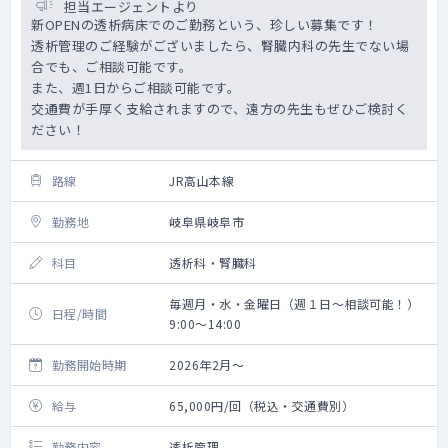
担当エージェントより
新OPENの透析病床でのご勤務という、珍しい募集です！
透析管理のご経験がございましたら、腎臓内科の先生でない場
合でも、ご相談可能です。
また、週1日からご相談可能です。
交通費が手厚く支給されますので、遠方の先生もぜひご検討く
ださい！
路線
JR高山本線
勤務地
岐阜県岐阜市
科目
透析科・腎臓科
毎週月・水・金曜日（週１日～相談可能！）
日程/時間
9:00～14:00
勤務開始時期
2026年2月～
給与
65,000円/回（税込・交通費別）
勤務内容
透析管理