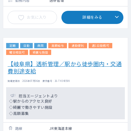
勤務内容
透析管理
お気に入り
詳細をみる
定期
日勤
病院
高額給与
通勤便利
週1日勤務可
曜日相談可
綺麗な施設
【岐阜県】透析管理／駅から徒歩圏内・交通
費別途支給
掲載更新日 : 2026年07月06日 案件番号 : 26-TH340599
担当エージェントより
◇駅からのアクセス良好
◇綺麗で働きやすい施設
◇高額募集
路線
JR東海道本線