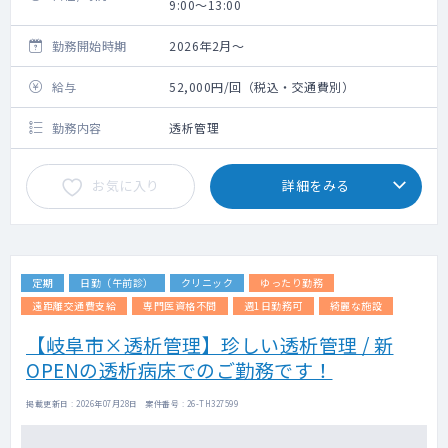
9:00～13:00
勤務開始時期
2026年2月～
給与
52,000円/回（税込・交通費別）
勤務内容
透析管理
お気に入り
詳細をみる
定期
日勤（午前診）
クリニック
ゆったり勤務
遠距離交通費支給
専門医資格不問
週1日勤務可
綺麗な施設
【岐阜市×透析管理】珍しい透析管理 / 新
OPENの透析病床でのご勤務です！
掲載更新日 : 2026年07月28日 案件番号 : 26-TH327599