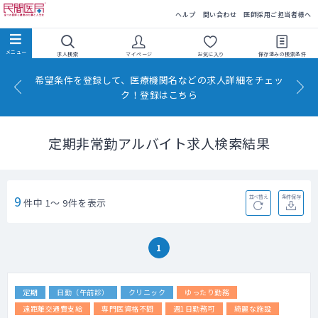
民間医局
ヘルプ
問い合わせ
医師採用ご担当者様へ
求人検索
マイページ
お気に入り
保存済みの
検索条件
希望条件を登録して、医療機関名などの求人詳細をチェッ
ク！登録はこちら
定期非常勤アルバイト求人検索結果
9
並べ替え
条件保存
件中 1～ 9件を表示
1
定期
日勤（午前診）
クリニック
ゆったり勤務
遠距離交通費支給
専門医資格不問
週1日勤務可
綺麗な施設