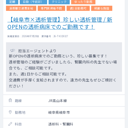
定期
日勤（午前診）
クリニック
ゆったり勤務
遠距離交通費支給
専門医資格不問
週1日勤務可
綺麗な施設
【岐阜市×透析管理】珍しい透析管理 / 新
OPENの透析病床でのご勤務です！
掲載更新日 : 2026年07月28日 案件番号 : 26-TH329327
担当エージェントより
新OPENの透析病床でのご勤務という、珍しい募集です！
透析管理のご経験がございましたら、腎臓内科の先生でない場
合でも、ご相談可能です。
また、週1日からご相談可能です。
交通費が手厚く支給されますので、遠方の先生もぜひご検討く
ださい！
路線
JR高山本線
勤務地
岐阜県岐阜市
科目
透析科・腎臓科