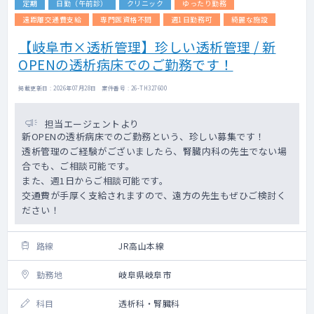
定期
日勤（午前診）
クリニック
ゆったり勤務
遠距離交通費支給
専門医資格不問
週1日勤務可
綺麗な施設
【岐阜市×透析管理】珍しい透析管理 / 新
OPENの透析病床でのご勤務です！
掲載更新日 : 2026年07月28日 案件番号 : 26-TH327600
担当エージェントより
新OPENの透析病床でのご勤務という、珍しい募集です！
透析管理のご経験がございましたら、腎臓内科の先生でない場
合でも、ご相談可能です。
また、週1日からご相談可能です。
交通費が手厚く支給されますので、遠方の先生もぜひご検討く
ださい！
路線
JR高山本線
勤務地
岐阜県岐阜市
科目
透析科・腎臓科