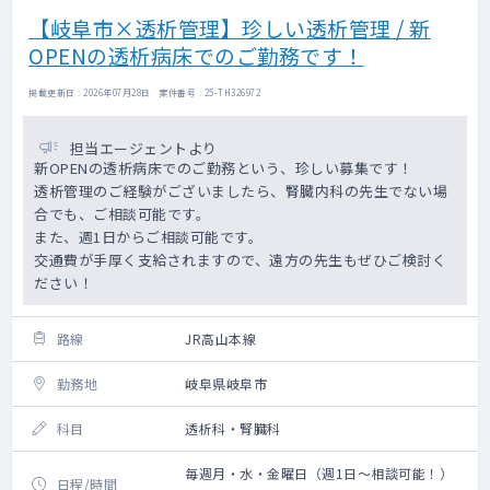
【岐阜市×透析管理】珍しい透析管理 / 新
OPENの透析病床でのご勤務です！
掲載更新日 : 2026年07月28日 案件番号 : 25-TH326972
担当エージェントより
新OPENの透析病床でのご勤務という、珍しい募集です！
透析管理のご経験がございましたら、腎臓内科の先生でない場
合でも、ご相談可能です。
また、週1日からご相談可能です。
交通費が手厚く支給されますので、遠方の先生もぜひご検討く
ださい！
路線
JR高山本線
勤務地
岐阜県岐阜市
科目
透析科・腎臓科
毎週月・水・金曜日（週1日～相談可能！）
日程/時間