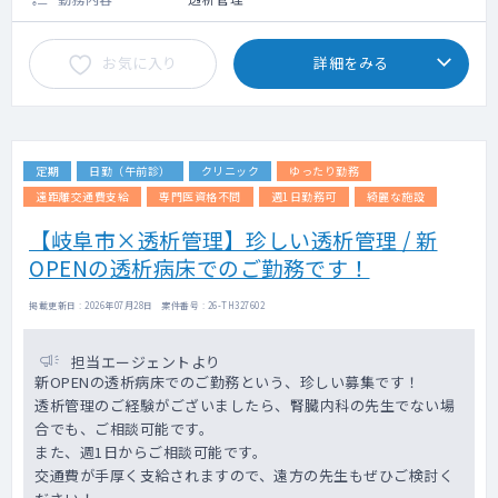
お気に入り
詳細をみる
定期
日勤（午前診）
クリニック
ゆったり勤務
遠距離交通費支給
専門医資格不問
週1日勤務可
綺麗な施設
【岐阜市×透析管理】珍しい透析管理 / 新
OPENの透析病床でのご勤務です！
掲載更新日 : 2026年07月28日 案件番号 : 26-TH327602
担当エージェントより
新OPENの透析病床でのご勤務という、珍しい募集です！
透析管理のご経験がございましたら、腎臓内科の先生でない場
合でも、ご相談可能です。
また、週1日からご相談可能です。
交通費が手厚く支給されますので、遠方の先生もぜひご検討く