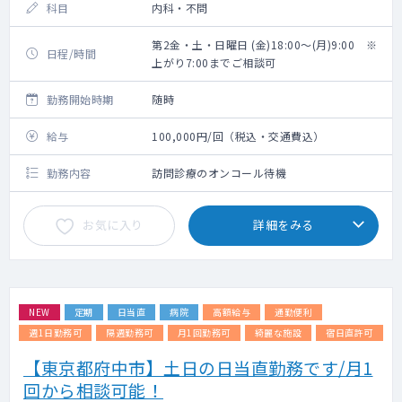
科目
内科・不問
第2金・土・日曜日 (金)18:00～(月)9:00 ※
日程/時間
上がり7:00までご相談可
勤務開始時期
随時
給与
100,000円/回（税込・交通費込）
勤務内容
訪問診療のオンコール待機
お気に入り
詳細をみる
NEW
定期
日当直
病院
高額給与
通勤便利
週1日勤務可
隔週勤務可
月1回勤務可
綺麗な施設
宿日直許可
【東京都府中市】土日の日当直勤務です/月1
回から相談可能！