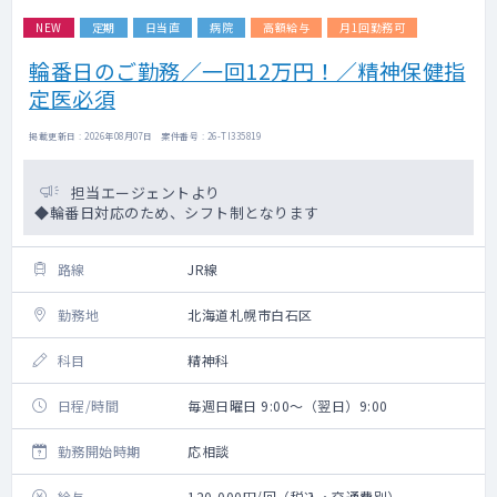
NEW
定期
日当直
病院
高額給与
月1回勤務可
輪番日のご勤務／一回12万円！／精神保健指
定医必須
掲載更新日 : 2026年08月07日 案件番号 : 26-TI335819
担当エージェントより
◆輪番日対応のため、シフト制となります
路線
JR線
勤務地
北海道札幌市白石区
科目
精神科
日程/時間
毎週日曜日 9:00～（翌日）9:00
勤務開始時期
応相談
給与
120,000円/回（税込・交通費別）