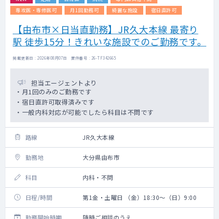
専攻医・専修医可
月1回勤務可
綺麗な施設
宿日直許可
【由布市×日当直勤務】JR久大本線 最寄り
駅 徒歩15分！きれいな施設でのご勤務です。
掲載更新日 : 2026年08月07日 案件番号 : 26-TF342665
担当エージェントより
・月1回のみのご勤務です
・宿日直許可取得済みです
・一般内科対応が可能でしたら科目は不問です
路線
JR久大本線
勤務地
大分県由布市
科目
内科・不問
日程/時間
第1金・土曜日 （金）18:30～（日）9:00
勤務開始時期
随時ご相談のうえ