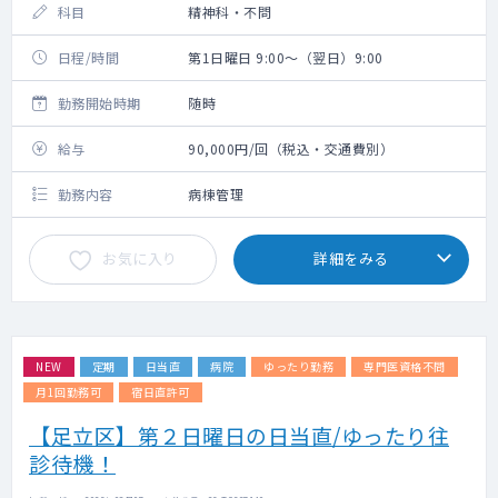
科目
精神科・不問
日程/時間
第1日曜日 9:00～（翌日）9:00
勤務開始時期
随時
給与
90,000円/回（税込・交通費別）
勤務内容
病棟管理
お気に入り
詳細をみる
NEW
定期
日当直
病院
ゆったり勤務
専門医資格不問
月1回勤務可
宿日直許可
【足立区】第２日曜日の日当直/ゆったり往
診待機！