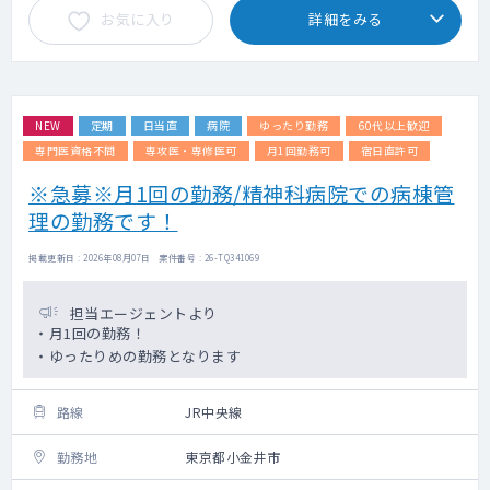
お気に入り
詳細をみる
NEW
定期
日当直
病院
ゆったり勤務
60代以上歓迎
専門医資格不問
専攻医・専修医可
月1回勤務可
宿日直許可
※急募※月1回の勤務/精神科病院での病棟管
理の勤務です！
掲載更新日 : 2026年08月07日 案件番号 : 26-TQ341069
担当エージェントより
・月1回の勤務！
・ゆったりめの勤務となります
路線
JR中央線
勤務地
東京都小金井市