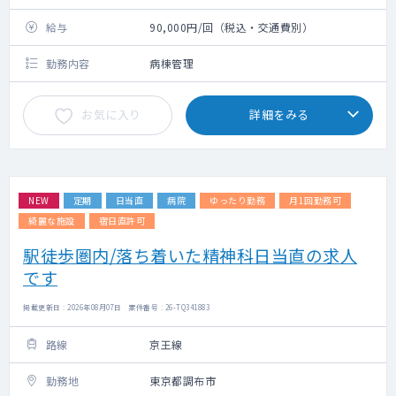
給与
90,000円/回（税込・交通費別）
勤務内容
病棟管理
お気に入り
詳細をみる
NEW
定期
日当直
病院
ゆったり勤務
月1回勤務可
綺麗な施設
宿日直許可
駅徒歩圏内/落ち着いた精神科日当直の求人
です
掲載更新日 : 2026年08月07日 案件番号 : 26-TQ341883
路線
京王線
勤務地
東京都調布市