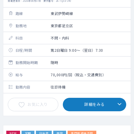
掲載更新日 : 2026年08月07日 案件番号 : 26-TQ337140
路線
東武伊勢崎線
勤務地
東京都足立区
科目
不問・内科
日程/時間
第2日曜日 9:00～（翌日）7:30
勤務開始時期
随時
給与
70,000円/回（税込・交通費別）
勤務内容
往診待機
お気に入り
詳細をみる
NEW
定期
日当直
病院
専門医資格不問