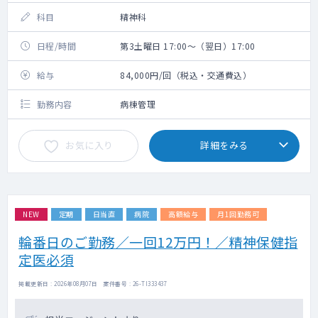
科目
精神科
日程/時間
第3土曜日 17:00～（翌日）17:00
給与
84,000円/回（税込・交通費込）
勤務内容
病棟管理
お気に入り
詳細をみる
NEW
定期
日当直
病院
高額給与
月1回勤務可
輪番日のご勤務／一回12万円！／精神保健指
定医必須
掲載更新日 : 2026年08月07日 案件番号 : 26-TI333437