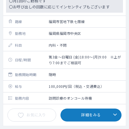
〇月1回のご勤務です
〇お呼び出しの回数に応じてインセンティブもございます
路線
福岡市営地下鉄七隈線
勤務地
福岡県福岡市中央区
科目
内科・不問
第3金～日曜日 (金)18:00～(月)9:00 ※上が
日程/時間
り7:00までご相談可
勤務開始時期
随時
給与
100,000円/回（税込・交通費込）
勤務内容
訪問診療のオンコール待機
お気に入り
詳細をみる