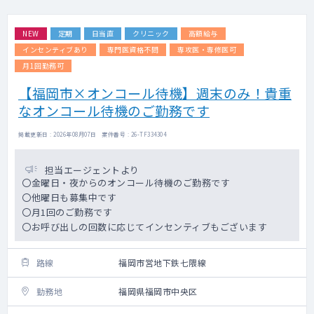
NEW
定期
日当直
クリニック
高額給与
インセンティブあり
専門医資格不問
専攻医・専修医可
月1回勤務可
【福岡市×オンコール待機】週末のみ！貴重
なオンコール待機のご勤務です
掲載更新日 : 2026年08月07日 案件番号 : 26-TF334304
担当エージェントより
〇金曜日・夜からのオンコール待機のご勤務です
〇他曜日も募集中です
〇月1回のご勤務です
〇お呼び出しの回数に応じてインセンティブもございます
路線
福岡市営地下鉄七隈線
勤務地
福岡県福岡市中央区