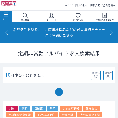
民間医局
ヘルプ
問い合わせ
医師採用ご担当者様へ
求人検索
マイページ
お気に入り
保存済みの
検索条件
希望条件を登録して、医療機関名などの求人詳細をチェッ
ク！登録はこちら
定期非常勤アルバイト求人検索結果
10
並べ替え
条件保存
件中 1～ 10件を表示
1
NEW
定期
日当直
病院
ゆったり勤務
残業なし
遠距離交通費支給
60代以上歓迎
経験不問
専門医資格不問