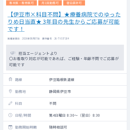
専攻医・専修医可
月1回勤務可
宿日直許可
【伊豆市×科目不問】★療養病院でのゆった
りめ日当直★ 3年目の先生からご応募が可能
です！
掲載更新日 : 2026年08月07日 案件番号 : 26-TV337184
担当エージェントより
〇お看取り対応が可能であれば、ご経験・年齢不問でご応募が
可能です
路線
伊豆箱根鉄道線
勤務地
静岡県伊豆市
科目
不問
日程/時間
第4日曜日 8:30～（翌日）8:30
勤務開始時期
随時相談可