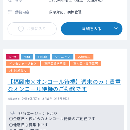
勤務内容
救急対応、病棟管理
お気に入り
詳細をみる
NEW
定期
日当直
クリニック
高額給与
インセンティブあり
専門医資格不問
専攻医・専修医可
月1回勤務可
【福岡市×オンコール待機】週末のみ！貴重
なオンコール待機のご勤務です
掲載更新日 : 2026年08月07日 案件番号 : 26-TF340323
担当エージェントより
〇金曜日・夜からのオンコール待機のご勤務です
〇他曜日も募集中です