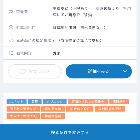
実費支給（上限あり） ※浦佐駅より、社用
交通費
車にてご自身でご移動
駐車場利用
駐車場利用可（自己負担なし）
車通勤時の補足事項
可（当院規定に準じて支給）
勤務内容
外来
お気に入り
詳細をみる
スポット
日勤
クリニック
定期非常勤でも募集中
高額給与
遠距離交通費支給
宿泊費支給
60代以上歓迎
専門医資格不問
専攻医・専修医可
綺麗な施設
【魚沼市×整形外科】1日14万円！新幹線代
検索条件を変更する
も支給あり