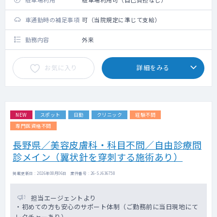
車通勤時の補足事項
可（当院規定に準じて支給）
勤務内容
外来
お気に入り
詳細をみる
NEW
スポット
日勤
クリニック
経験不問
専門医資格不問
長野県／美容皮膚科・科目不問／自由診療問
診メイン（翼状針を穿刺する施術あり）
掲載更新日 : 2026年08月06日 案件番号 : 26-SJ636758
担当エージェントより
・初めての方も安心のサポート体制（ご勤務前に当日現地にて
レクチャーあり）