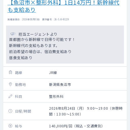
【魚沼市×整形外科】1日14万円！新幹線代
も支給あり
掲載更新日 : 2026年08月03日 案件番号 : 26-SJ643229
担当エージェントより
首都圏から新幹線で日帰り可能です！
新幹線代の支給もあります。
前泊希望の場合は、宿泊費支給あり
昼食支給あり
路線
JR線
勤務地
新潟県魚沼市
科目
整形外科
2026年8月24日（月） 9:00～19:00（休憩時
日程/時間
間：13:00～15:00）
給与
140,000円/回（税込・交通費別）