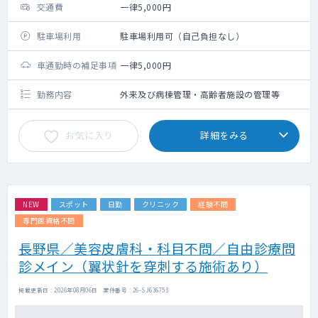
交通費
一律5,000円
駐車場利用
駐車場利用可（自己負担なし）
車通勤時の補足事項
一律5,000円
勤務内容
外来及び病棟管理・高齢者施設の管理等
お気に入り
詳細をみる
NEW
スポット
日勤
クリニック
経験不問
専門医資格不問
長野県／美容皮膚科・科目不問／自由診療問
診メイン（翼状針を穿刺する施術あり）
掲載更新日 : 2026年08月06日 案件番号 : 26-SJ636753