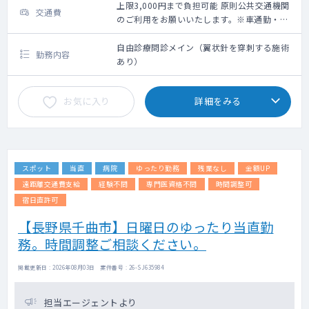
上限3,000円まで負担可能 原則公共交通機関
交通費
のご利用をお願いいたします。※車通勤・タ
クシー利用要相談
自由診療問診メイン（翼状針を穿刺する施術
勤務内容
あり）
お気に入り
詳細をみる
スポット
当直
病院
ゆったり勤務
残業なし
金額UP
遠距離交通費支給
経験不問
専門医資格不問
時間調整可
宿日直許可
【長野県千曲市】日曜日のゆったり当直勤
務。時間調整ご相談ください。
掲載更新日 : 2026年08月03日 案件番号 : 26-SJ635984
担当エージェントより