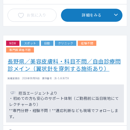
お気に入り
詳細をみる
NEW
スポット
日勤
クリニック
経験不問
専門医資格不問
長野県／美容皮膚科・科目不問／自由診療問
診メイン（翼状針を穿刺する施術あり）
掲載更新日 : 2026年08月06日 案件番号 : 26-SJ636759
担当エージェントより
・初めての方も安心のサポート体制（ご勤務前に当日現地にて
レクチャーあり）
**専門分野・経験不問！**適応判断なども現場でフォローしま
す。