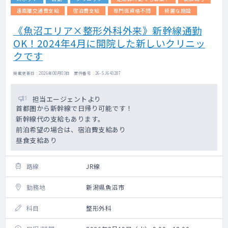
遠距離交通費支給
宿泊費支給
専門医資格不問
綺麗な施設
《魚沼エリア×整形外科外来》新幹線通勤
OK！2024年4月に開院した新しいクリニッ
クです
掲載更新日 : 2026年08月03日 案件番号 : 26-SJ643287
担当エージェントより
首都圏から新幹線で日帰り可能です！
新幹線代の支給もあります。
前泊希望の場合は、宿泊費支給あり
昼食支給あり
路線
JR線
勤務地
新潟県魚沼市
科目
整形外科