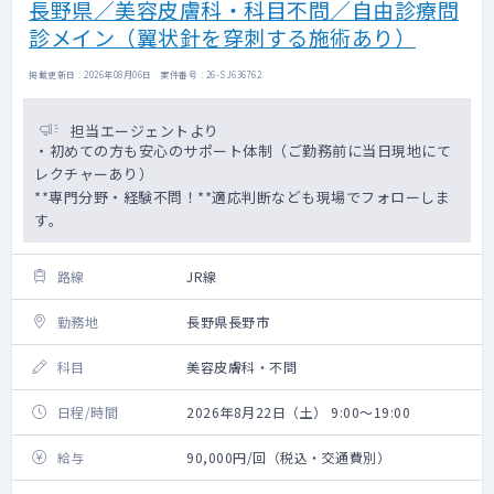
長野県／美容皮膚科・科目不問／自由診療問
診メイン（翼状針を穿刺する施術あり）
掲載更新日 : 2026年08月06日 案件番号 : 26-SJ636762
担当エージェントより
・初めての方も安心のサポート体制（ご勤務前に当日現地にて
レクチャーあり）
**専門分野・経験不問！**適応判断なども現場でフォローしま
す。
路線
JR線
勤務地
長野県長野市
科目
美容皮膚科・不問
日程/時間
2026年8月22日（土） 9:00～19:00
給与
90,000円/回（税込・交通費別）