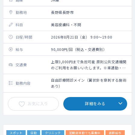
勤務地
長野県長野市
科目
美容皮膚科・不問
日程/時間
2026年8月21日（金） 9:00～19:00
給与
90,000円/回（税込・交通費別）
上限3,000円まで負担可能 原則公共交通機関
交通費
のご利用をお願いいたします。※車通勤・タ
クシー利用要相談
自由診療問診メイン（翼状針を穿刺する施術
勤務内容
あり）
お気に入り
詳細をみる
スポット
日勤
クリニック
定期非常勤でも募集中
高額給与