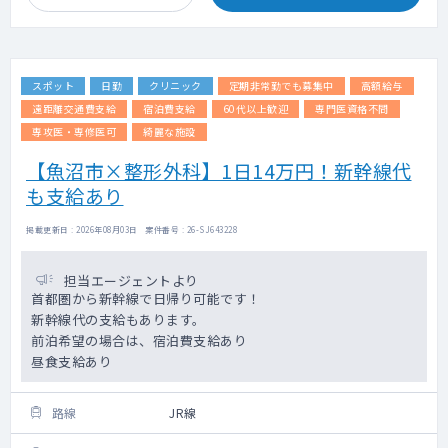
スポット
日勤
クリニック
定期非常勤でも募集中
高額給与
遠距離交通費支給
宿泊費支給
60代以上歓迎
専門医資格不問
専攻医・専修医可
綺麗な施設
【魚沼市×整形外科】1日14万円！新幹線代
も支給あり
掲載更新日 : 2026年08月03日 案件番号 : 26-SJ643228
担当エージェントより
首都圏から新幹線で日帰り可能です！
新幹線代の支給もあります。
前泊希望の場合は、宿泊費支給あり
昼食支給あり
路線
JR線