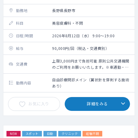
勤務地
長野県長野市
科目
美容皮膚科・不問
日程/時間
2026年8月12日（水） 9:00～19:00
給与
90,000円/回（税込・交通費別）
上限3,000円まで負担可能 原則公共交通機関
交通費
のご利用をお願いいたします。※車通勤・タ
クシー利用要相談
自由診療問診メイン（翼状針を穿刺する施術
勤務内容
あり）
お気に入り
詳細をみる
NEW
スポット
日勤
クリニック
経験不問