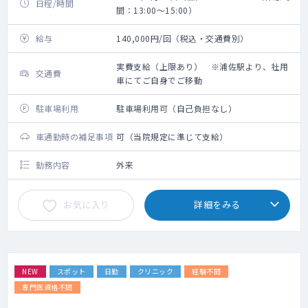
日程/時間
間：13:00～15:00）
給与
140,000円/回（税込・交通費別）
実費支給（上限あり） ※浦佐駅より、社用
交通費
車にてご自身でご移動
駐車場利用
駐車場利用可（自己負担なし）
車通勤時の補足事項
可（当院規定に準じて支給）
勤務内容
外来
お気に入り
詳細をみる
NEW
スポット
日勤
クリニック
経験不問
専門医資格不問