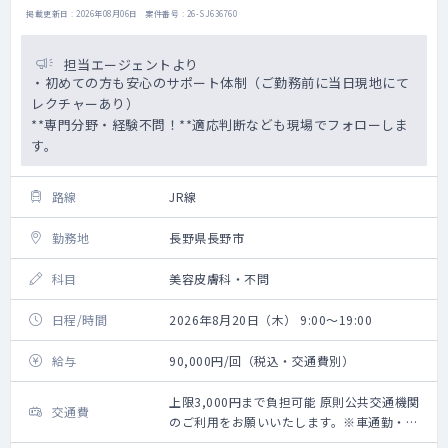
掲載更新日 : 2026年08月06日 案件番号 : 26-SJ636760
担当エージェントより
・初めての方も安心のサポート体制（ご勤務前に当日現地にて
レクチャーあり）
**専門分野・経験不問！**適応判断なども現場でフォローしま
す。
路線
JR線
勤務地
長野県長野市
科目
美容皮膚科・不問
日程/時間
2026年8月20日（木） 9:00～19:00
給与
90,000円/回（税込・交通費別）
上限3,000円まで負担可能 原則公共交通機関
交通費
のご利用をお願いいたします。※車通勤・タ
クシー利用要相談