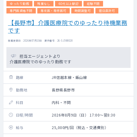
ゆったり勤務
残業なし
60代以上歓迎
経験不問
専門医資格不問
専攻医・専修医可
時間調整可
宿日直許可
【長野市】介護医療院でのゆったり待機業務
です
掲載更新日 : 2026年07月10日 案件番号 : 26-SJ598028
担当エージェントより
介護医療院でのゆったり勤務です
路線
JR信越本線・飯山線
勤務地
長野県長野市
科目
内科・不問
日程/時間
2026年8月9日（日） 17:00～翌8:30
給与
25,000円/回（税込・交通費別）