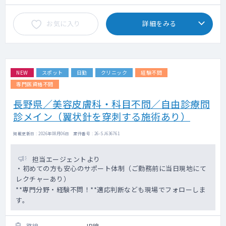
お気に入り
詳細をみる
NEW
スポット
日勤
クリニック
経験不問
専門医資格不問
長野県／美容皮膚科・科目不問／自由診療問
診メイン（翼状針を穿刺する施術あり）
掲載更新日 : 2026年08月06日 案件番号 : 26-SJ636761
担当エージェントより
・初めての方も安心のサポート体制（ご勤務前に当日現地にて
レクチャーあり）
**専門分野・経験不問！**適応判断なども現場でフォローしま
す。
路線
JR線