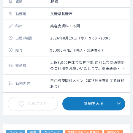
路線
JR線
勤務地
長野県長野市
科目
美容皮膚科・不問
日程/時間
2026年8月19日（水） 9:00～19:00
給与
90,000円/回（税込・交通費別）
上限3,000円まで負担可能 原則公共交通機関
交通費
のご利用をお願いいたします。※車通勤・タ
クシー利用要相談
自由診療問診メイン（翼状針を穿刺する施術
勤務内容
あり）
お気に入り
詳細をみる
スポット
日勤
クリニック
定期非常勤でも募集中
高額給与