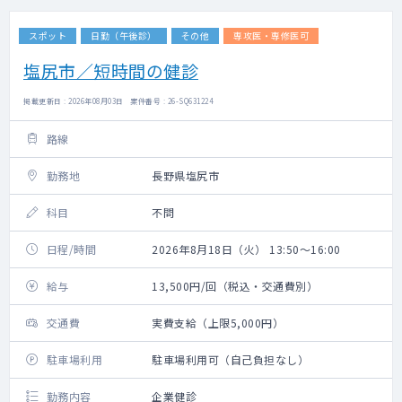
スポット
日勤（午後診）
その他
専攻医・専修医可
塩尻市／短時間の健診
掲載更新日 : 2026年08月03日 案件番号 : 26-SQ631224
路線
勤務地
長野県塩尻市
科目
不問
日程/時間
2026年8月18日（火） 13:50～16:00
給与
13,500円/回（税込・交通費別）
交通費
実費支給（上限5,000円）
駐車場利用
駐車場利用可（自己負担なし）
勤務内容
企業健診