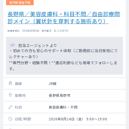
専門医資格不問
長野県／美容皮膚科・科目不問／自由診療問
診メイン（翼状針を穿刺する施術あり）
掲載更新日 : 2026年08月06日 案件番号 : 26-SJ636756
担当エージェントより
・初めての方も安心のサポート体制（ご勤務前に当日現地にて
レクチャーあり）
**専門分野・経験不問！**適応判断なども現場でフォローしま
す。
路線
JR線
勤務地
長野県長野市
科目
美容皮膚科・不問
日程/時間
2026年8月14日（金） 9:00～19:00