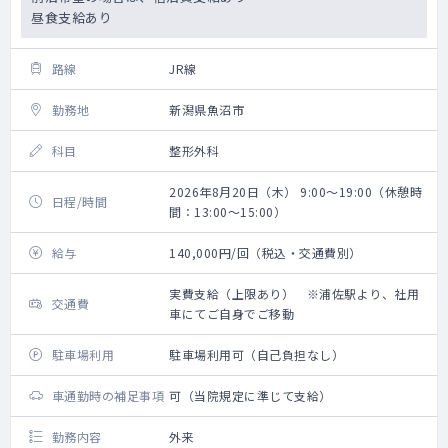
昼食支給あり
路線
JR線
勤務地
新潟県魚沼市
科目
整形外科
2026年8月20日（木） 9:00～19:00（休憩時
日程/時間
間：13:00～15:00）
給与
140,000円/回（税込・交通費別）
実費支給（上限あり） ※浦佐駅より、社用
交通費
車にてご自身でご移動
駐車場利用
駐車場利用可（自己負担なし）
車通勤時の補足事項
可（当院規定に準じて支給）
勤務内容
外来