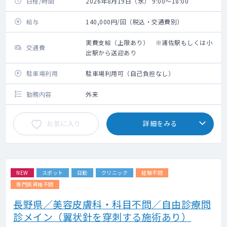
日程/時間
2026年8月19日（水） 9:00～18:00
給与
140,000円/回（税込・交通費別）
実費支給（上限あり） ※浦佐駅もしくは小
交通費
出駅から送迎あり
駐車場利用
駐車場利用可（自己負担なし）
勤務内容
外来
お気に入り
詳細をみる
NEW
スポット
日勤
クリニック
経験不問
専門医資格不問
長野県／美容皮膚科・科目不問／自由診療問
診メイン（翼状針を穿刺する施術あり）