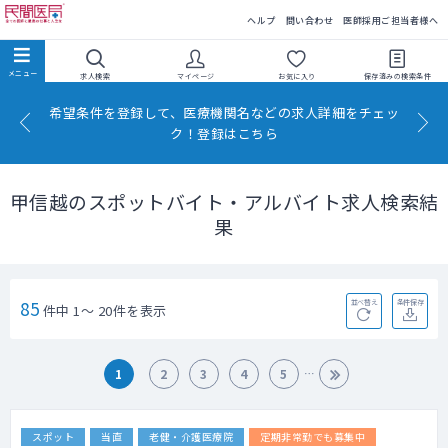
民間医局
ヘルプ
問い合わせ
医師採用ご担当者様へ
求人検索
マイページ
お気に入り
保存済みの
検索条件
希望条件を登録して、医療機関名などの求人詳細をチェッ
ク！登録はこちら
甲信越のスポットバイト・アルバイト求人検索結
果
85
並べ替え
条件保存
件中 1～ 20件を表示
1
2
3
4
5
スポット
当直
老健・介護医療院
定期非常勤でも募集中