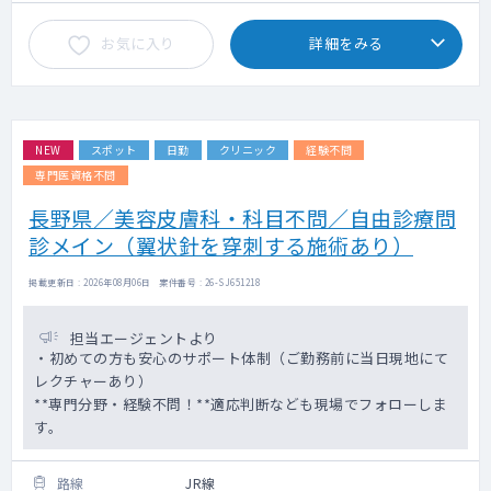
お気に入り
詳細をみる
NEW
スポット
日勤
クリニック
経験不問
専門医資格不問
長野県／美容皮膚科・科目不問／自由診療問
診メイン（翼状針を穿刺する施術あり）
掲載更新日 : 2026年08月06日 案件番号 : 26-SJ651218
担当エージェントより
・初めての方も安心のサポート体制（ご勤務前に当日現地にて
レクチャーあり）
**専門分野・経験不問！**適応判断なども現場でフォローしま
す。
路線
JR線