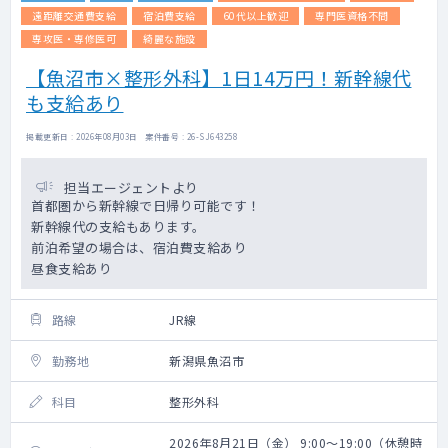
遠距離交通費支給
宿泊費支給
60代以上歓迎
専門医資格不問
専攻医・専修医可
綺麗な施設
【魚沼市×整形外科】1日14万円！新幹線代
も支給あり
掲載更新日 : 2026年08月03日 案件番号 : 26-SJ643258
担当エージェントより
首都圏から新幹線で日帰り可能です！
新幹線代の支給もあります。
前泊希望の場合は、宿泊費支給あり
昼食支給あり
路線
JR線
勤務地
新潟県魚沼市
科目
整形外科
2026年8月21日（金） 9:00～19:00（休憩時