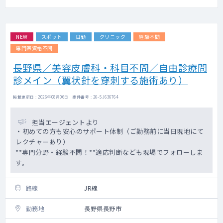
NEW
スポット
日勤
クリニック
経験不問
専門医資格不問
長野県／美容皮膚科・科目不問／自由診療問
診メイン（翼状針を穿刺する施術あり）
掲載更新日 : 2026年08月06日 案件番号 : 26-SJ636764
担当エージェントより
・初めての方も安心のサポート体制（ご勤務前に当日現地にて
レクチャーあり）
**専門分野・経験不問！**適応判断なども現場でフォローしま
す。
路線
JR線
勤務地
長野県長野市