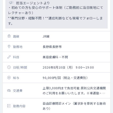
担当エージェントより
・初めての方も安心のサポート体制（ご勤務前に当日現地にて
レクチャーあり）
**専門分野・経験不問！**適応判断なども現場でフォローしま
す。
路線
JR線
勤務地
長野県長野市
科目
美容皮膚科・不問
日程/時間
2026年8月10日（月） 9:00～19:00
給与
90,000円/回（税込・交通費別）
上限3,000円まで負担可能 原則公共交通機関
交通費
のご利用をお願いいたします。※車通勤・タ
クシー利用要相談
自由診療問診メイン（翼状針を穿刺する施術
勤務内容
あり）