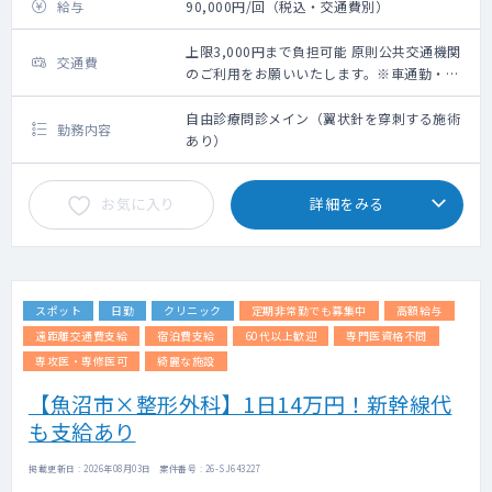
給与
90,000円/回（税込・交通費別）
上限3,000円まで負担可能 原則公共交通機関
交通費
のご利用をお願いいたします。※車通勤・タ
クシー利用要相談
自由診療問診メイン（翼状針を穿刺する施術
勤務内容
あり）
お気に入り
詳細をみる
スポット
日勤
クリニック
定期非常勤でも募集中
高額給与
遠距離交通費支給
宿泊費支給
60代以上歓迎
専門医資格不問
専攻医・専修医可
綺麗な施設
【魚沼市×整形外科】1日14万円！新幹線代
も支給あり
掲載更新日 : 2026年08月03日 案件番号 : 26-SJ643227