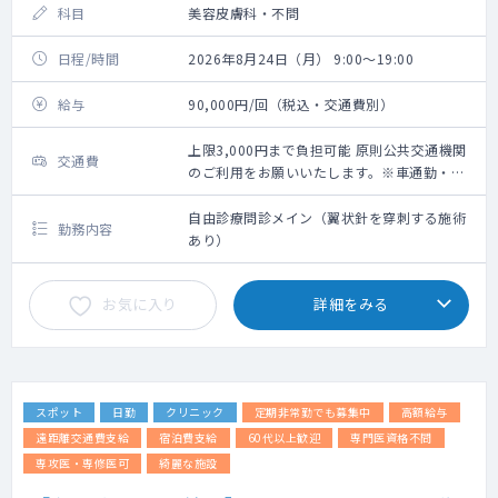
科目
美容皮膚科・不問
日程/時間
2026年8月24日（月） 9:00～19:00
給与
90,000円/回（税込・交通費別）
上限3,000円まで負担可能 原則公共交通機関
交通費
のご利用をお願いいたします。※車通勤・タ
クシー利用要相談
自由診療問診メイン（翼状針を穿刺する施術
勤務内容
あり）
お気に入り
詳細をみる
スポット
日勤
クリニック
定期非常勤でも募集中
高額給与
遠距離交通費支給
宿泊費支給
60代以上歓迎
専門医資格不問
専攻医・専修医可
綺麗な施設