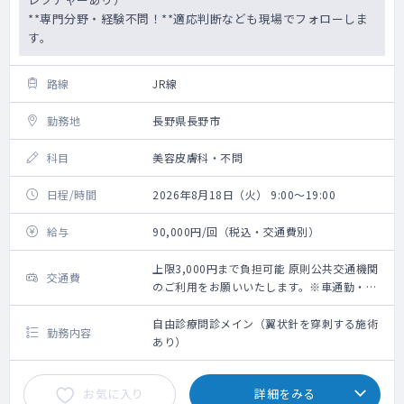
**専門分野・経験不問！**適応判断なども現場でフォローしま
す。
路線
JR線
勤務地
長野県長野市
科目
美容皮膚科・不問
日程/時間
2026年8月18日（火） 9:00～19:00
給与
90,000円/回（税込・交通費別）
上限3,000円まで負担可能 原則公共交通機関
交通費
のご利用をお願いいたします。※車通勤・タ
クシー利用要相談
自由診療問診メイン（翼状針を穿刺する施術
勤務内容
あり）
お気に入り
詳細をみる