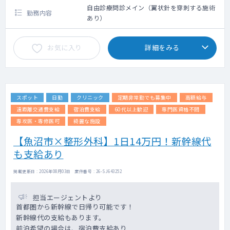
自由診療問診メイン（翼状針を穿刺する施術
勤務内容
あり）
お気に入り
詳細をみる
スポット
日勤
クリニック
定期非常勤でも募集中
高額給与
遠距離交通費支給
宿泊費支給
60代以上歓迎
専門医資格不問
専攻医・専修医可
綺麗な施設
【魚沼市×整形外科】1日14万円！新幹線代
も支給あり
掲載更新日 : 2026年08月03日 案件番号 : 26-SJ643252
担当エージェントより
首都圏から新幹線で日帰り可能です！
新幹線代の支給もあります。
前泊希望の場合は、宿泊費支給あり