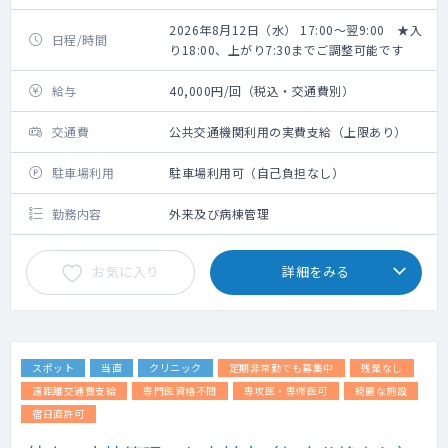
2026年8月12日（水） 17:00～翌9:00 ★入
日程/時間
り18:00、上がり7:30までご調整可能です
給与
40,000円/回（税込・交通費別）
交通費
公共交通機関利用の実費支給（上限あり）
駐車場利用
駐車場利用可（自己負担なし）
勤務内容
外来及び病棟管理
お気に入り
詳細をみる
スポット
当直
クリニック
定期非常勤でも募集中
残業なし
遠距離交通費支給
専門医資格不問
専攻医・専修医可
綺麗な施設
宿日直許可