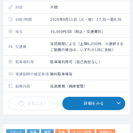
科目
不問
日程/時間
2026年8月11日（火・祝） 17:30～翌8:30
給与
30,000円/回（税込・交通費別）
当院規程による（上限6,050円 ※連続する
交通費
ご勤務の場合は、いずれか1日に支給）
駐車場利用
駐車場利用可（自己負担なし）
車通勤時の補足事項
無料駐車場有
勤務内容
当直業務（病棟管理）
お気に入り
詳細をみる
スポット
当直
病院
急募
ゆったり勤務
高額給与