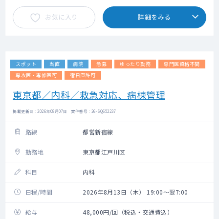
お気に入り
詳細をみる
スポット
当直
病院
急募
ゆったり勤務
専門医資格不問
専攻医・専修医可
宿日直許可
東京都／内科／救急対応、病棟管理
掲載更新日 : 2026年08月07日 案件番号 : 26-SQ652237
路線
都営新宿線
勤務地
東京都江戸川区
科目
内科
日程/時間
2026年8月13日（木） 19:00～翌7:00
給与
48,000円/回（税込・交通費込）