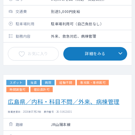
交通費
別途5,000円支給
駐車場利用
駐車場利用可（自己負担なし）
勤務内容
外来、救急対応、病棟管理
お気に入り
詳細をみる
スポット
当直
病院
経験不問
専攻医・専修医可
時間調整可
宿日直許可
広島県／内科・科目不問／外来、病棟管理
掲載更新日 : 2026年07月24日 案件番号 : 26-SU621631
路線
JR山陽本線