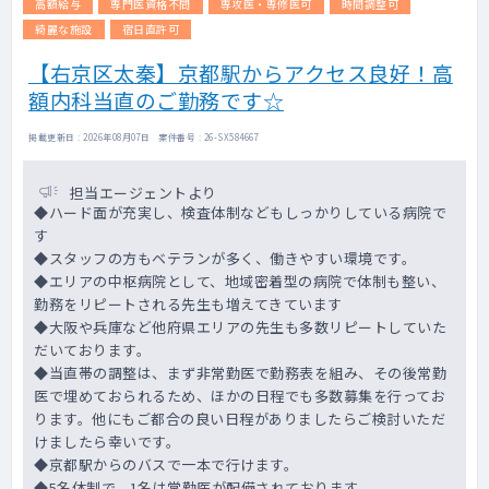
高額給与
専門医資格不問
専攻医・専修医可
時間調整可
綺麗な施設
宿日直許可
【右京区太秦】京都駅からアクセス良好！高
額内科当直のご勤務です☆
掲載更新日 : 2026年08月07日 案件番号 : 26-SX584667
担当エージェントより
◆ハード面が充実し、検査体制などもしっかりしている病院で
す
◆スタッフの方もベテランが多く、働きやすい環境です。
◆エリアの中枢病院として、地域密着型の病院で体制も整い、
勤務をリピートされる先生も増えてきています
◆大阪や兵庫など他府県エリアの先生も多数リピートしていた
だいております。
◆当直帯の調整は、まず非常勤医で勤務表を組み、その後常勤
医で埋めておられるため、ほかの日程でも多数募集を行ってお
ります。他にもご都合の良い日程がありましたらご検討いただ
けましたら幸いです。
◆京都駅からのバスで一本で行けます。
◆5名体制で、1名は常勤医が配備されております。