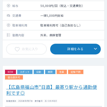
給与
50,000円/回（税込・交通費別）
交通費
一律5,000円支給
駐車場利用
駐車場利用可（自己負担なし）
勤務内容
外来、病棟管理
お気に入り
詳細をみる
NEW
スポット
日勤
病院
急募
経験不問
宿日直許可
【広島県福山市*日直】最寄り駅から通勤便
利です◎
掲載更新日 : 2026年08月07日 案件番号 : 26-SU644265