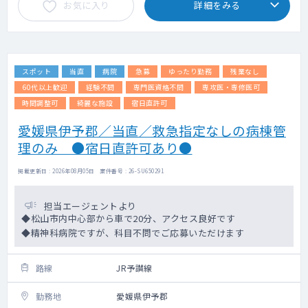
お気に入り
詳細をみる
スポット
当直
病院
急募
ゆったり勤務
残業なし
60代以上歓迎
経験不問
専門医資格不問
専攻医・専修医可
時間調整可
綺麗な施設
宿日直許可
愛媛県伊予郡／当直／救急指定なしの病棟管
理のみ ●宿日直許可あり●
掲載更新日 : 2026年08月05日 案件番号 : 26-SU650291
担当エージェントより
◆松山市内中心部から車で20分、アクセス良好です
◆精神科病院ですが、科目不問でご応募いただけます
路線
JR予讃線
勤務地
愛媛県伊予郡