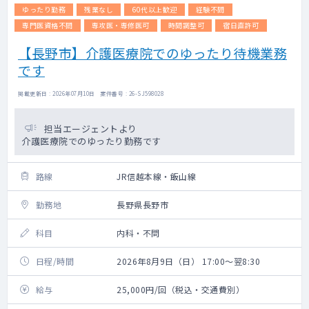
ゆったり勤務
残業なし
60代以上歓迎
経験不問
専門医資格不問
専攻医・専修医可
時間調整可
宿日直許可
【長野市】介護医療院でのゆったり待機業務
です
掲載更新日 : 2026年07月10日 案件番号 : 26-SJ598028
担当エージェントより
介護医療院でのゆったり勤務です
路線
JR信越本線・飯山線
勤務地
長野県長野市
科目
内科・不問
日程/時間
2026年8月9日（日） 17:00～翌8:30
給与
25,000円/回（税込・交通費別）