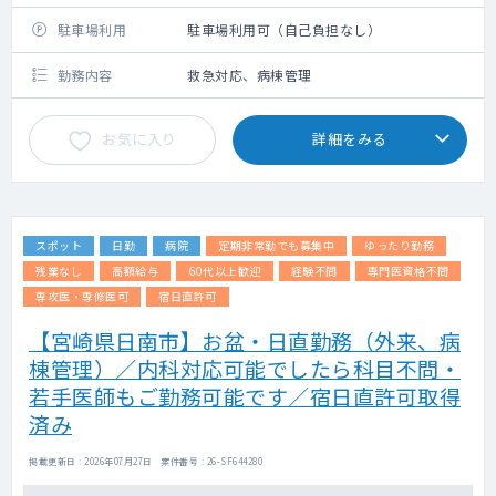
駐車場利用
駐車場利用可（自己負担なし）
勤務内容
救急対応、病棟管理
お気に入り
詳細をみる
スポット
日勤
病院
定期非常勤でも募集中
ゆったり勤務
残業なし
高額給与
60代以上歓迎
経験不問
専門医資格不問
専攻医・専修医可
宿日直許可
【宮崎県日南市】お盆・日直勤務（外来、病
棟管理）／内科対応可能でしたら科目不問・
若手医師もご勤務可能です／宿日直許可取得
済み
掲載更新日 : 2026年07月27日 案件番号 : 26-SF644280