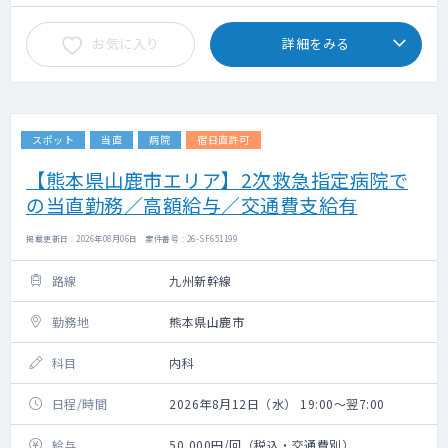
お気に入り
詳細をみる
スポット
当直
病院
宿日直許可
【熊本県山鹿市エリア】2次救急指定病院で
の当直勤務／高額給与／交通費支給有
掲載更新日 : 2026年08月06日 案件番号 : 26-SF651199
路線
九州新幹線
勤務地
熊本県山鹿市
科目
内科
日程/時間
2026年8月12日（水） 19:00～翌7:00
給与
50,000円/回（税込・交通費別）