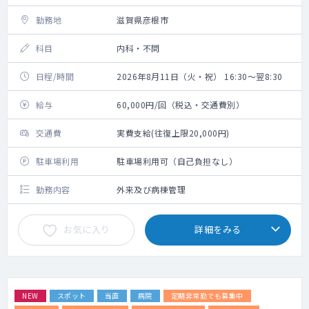
勤務地
滋賀県彦根市
科目
内科・不問
日程/時間
2026年8月11日（火・祝） 16:30～翌8:30
給与
60,000円/回（税込・交通費別）
交通費
実費支給(往復上限20,000円)
駐車場利用
駐車場利用可（自己負担なし）
勤務内容
外来及び病棟管理
お気に入り
詳細をみる
NEW
スポット
当直
病院
定期非常勤でも募集中