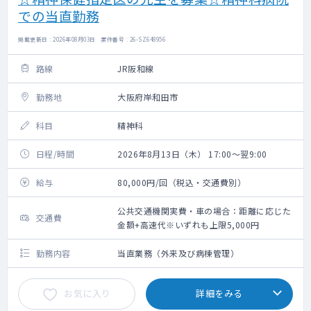
での当直勤務
掲載更新日 : 2026年08月03日 案件番号 : 26-SZ648956
路線
JR阪和線
勤務地
大阪府岸和田市
科目
精神科
日程/時間
2026年8月13日（木） 17:00～翌9:00
給与
80,000円/回（税込・交通費別）
公共交通機関実費・車の場合：距離に応じた
交通費
金額+高速代※いずれも上限5,000円
勤務内容
当直業務（外来及び病棟管理）
お気に入り
詳細をみる