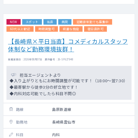
NEW
スポット
当直
病院
定期非常勤でも募集中
60代以上歓迎
時間調整可
綺麗な施設
宿日直許可
【長崎県×平日当直】コメディカルスタッフ
体制など勤務環境抜群！
掲載更新日 : 2026年08月07日 案件番号 : 26-SF627948
担当エージェントより
◆入り上がりともにお時間調整が可能です！（18:00～翌7:30）
◆最寄駅から徒歩3分の好立地です！
◆内科対応可能でしたら科目不問◎
路線
島原鉄道線
勤務地
長崎県雲仙市
科目
内科