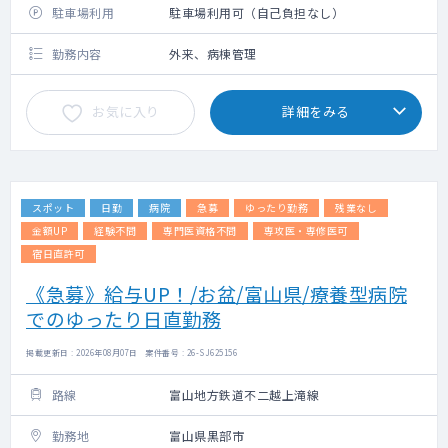
駐車場利用
駐車場利用可（自己負担なし）
勤務内容
外来、病棟管理
お気に入り
詳細をみる
スポット
日勤
病院
急募
ゆったり勤務
残業なし
金額UP
経験不問
専門医資格不問
専攻医・専修医可
宿日直許可
《急募》給与UP！/お盆/富山県/療養型病院
でのゆったり日直勤務
掲載更新日 : 2026年08月07日 案件番号 : 26-SJ625156
路線
富山地方鉄道不二越上滝線
勤務地
富山県黒部市