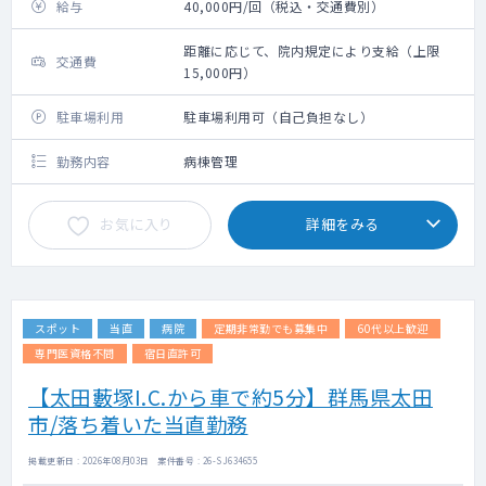
給与
40,000円/回（税込・交通費別）
距離に応じて、院内規定により支給（上限
交通費
15,000円）
駐車場利用
駐車場利用可（自己負担なし）
勤務内容
病棟管理
お気に入り
詳細をみる
スポット
当直
病院
定期非常勤でも募集中
60代以上歓迎
専門医資格不問
宿日直許可
【太田藪塚I.C.から車で約5分】群馬県太田
市/落ち着いた当直勤務
掲載更新日 : 2026年08月03日 案件番号 : 26-SJ634655