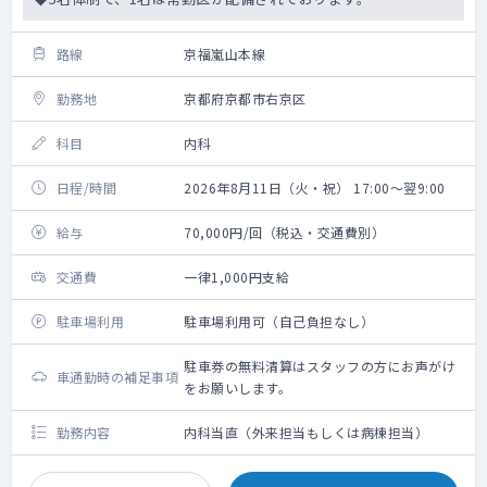
路線
京福嵐山本線
勤務地
京都府京都市右京区
科目
内科
日程/時間
2026年8月11日（火・祝） 17:00～翌9:00
給与
70,000円/回（税込・交通費別）
交通費
一律1,000円支給
駐車場利用
駐車場利用可（自己負担なし）
駐車券の無料清算はスタッフの方にお声がけ
車通勤時の補足事項
をお願いします。
勤務内容
内科当直（外来担当もしくは病棟担当）