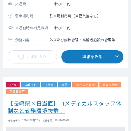
交通費
一律5,000円
駐車場利用
駐車場利用可（自己負担なし）
車通勤時の補足事項
一律5,000円
勤務内容
外来及び病棟管理・高齢者施設の管理等
お気に入り
詳細をみる
NEW
スポット
日当直
病院
60代以上歓迎
綺麗な施設
宿日直許可
【長崎県×日当直】コメディカルスタッフ体
制など勤務環境抜群！
掲載更新日 : 2026年08月07日 案件番号 : 26-SF628029