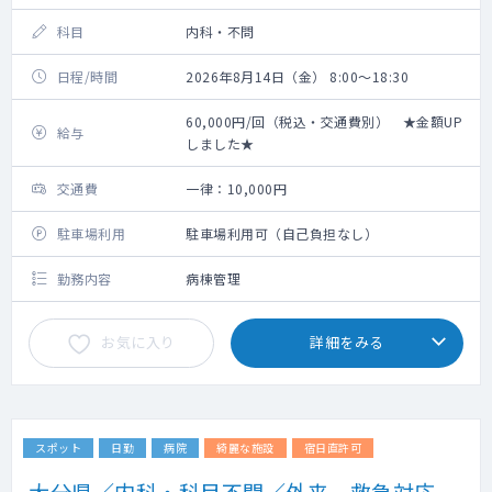
科目
内科・不問
日程/時間
2026年8月14日（金） 8:00～18:30
60,000円/回（税込・交通費別） ★金額UP
給与
しました★
交通費
一律：10,000円
駐車場利用
駐車場利用可（自己負担なし）
勤務内容
病棟管理
お気に入り
詳細をみる
スポット
日勤
病院
綺麗な施設
宿日直許可
大分県／内科・科目不問／外来、救急対応、