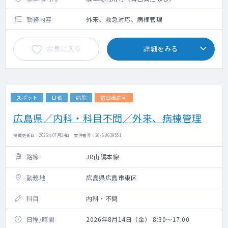
勤務内容
外来、救急対応、病棟管理
お気に入り
詳細をみる
スポット
日勤
病院
宿日直許可
広島県／内科・科目不問／外来、病棟管理
掲載更新日 : 2026年07月24日 案件番号 : 26-SU639551
路線
JR山陽本線
勤務地
広島県広島市東区
科目
内科・不問
日程/時間
2026年8月14日（金） 8:30～17:00