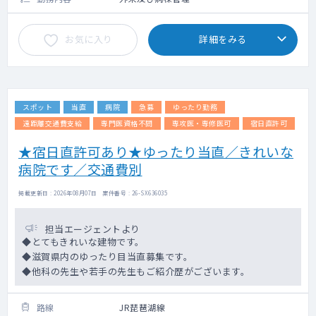
お気に入り
詳細をみる
スポット
当直
病院
急募
ゆったり勤務
遠距離交通費支給
専門医資格不問
専攻医・専修医可
宿日直許可
★宿日直許可あり★ゆったり当直／きれいな
病院です／交通費別
掲載更新日 : 2026年08月07日 案件番号 : 26-SX636035
担当エージェントより
◆とてもきれいな建物です。
◆滋賀県内のゆったり目当直募集です。
◆他科の先生や若手の先生もご紹介歴がございます。
路線
JR琵琶湖線