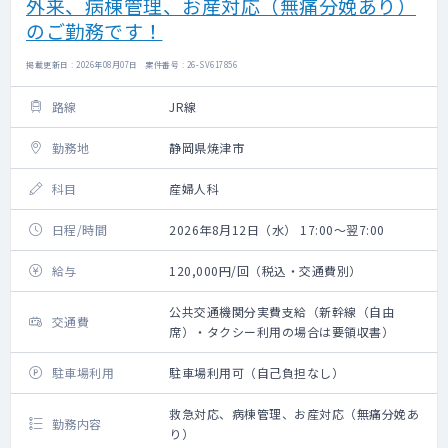
外来、病棟管理、お産対応（無痛分娩あり）
のご勤務です！
掲載更新日 : 2026年08月07日 案件番号 : 26-SV617856
路線
JR線
勤務地
静岡県焼津市
科目
産婦人科
日程/時間
2026年8月12日（水） 17:00～翌7:00
給与
120,000円/回（税込・交通費別）
公共交通機関分実費支給（新幹線（自由
交通費
席）・タクシー利用の場合は要領収書）
駐車場利用
駐車場利用可（自己負担なし）
救急対応、病棟管理、お産対応（無痛分娩あ
勤務内容
り）