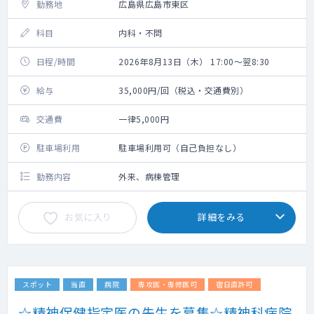
勤務地
広島県広島市東区
科目
内科・不問
日程/時間
2026年8月13日（木） 17:00～翌8:30
給与
35,000円/回（税込・交通費別）
交通費
一律5,000円
駐車場利用
駐車場利用可（自己負担なし）
勤務内容
外来、病棟管理
お気に入り
詳細をみる
スポット
当直
病院
専攻医・専修医可
宿日直許可
☆精神保健指定医の先生を募集☆精神科病院