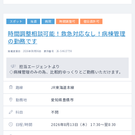
スポット
当直
病院
時間調整可
宿日直許可
時間調整相談可能！救急対応なし！病棟管理
の勤務です
掲載更新日 : 2026年08月06日 案件番号 : 26-SH617759
担当エージェントより
◇病棟管理のみの為、比較的ゆっくりとご勤務いただけます。
路線
JR東海道本線
勤務地
愛知県豊橋市
科目
不問
日程/時間
2026年8月13日（木） 17:30～翌8:30