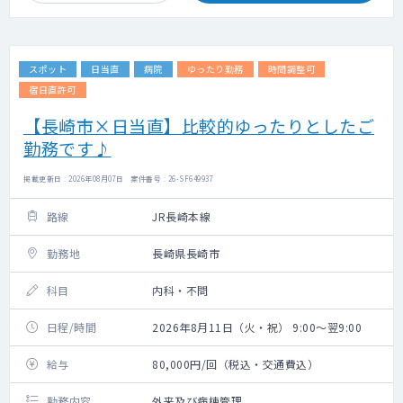
スポット
日当直
病院
ゆったり勤務
時間調整可
宿日直許可
【長崎市×日当直】比較的ゆったりとしたご
勤務です♪
掲載更新日 : 2026年08月07日 案件番号 : 26-SF649937
路線
JR長崎本線
勤務地
長崎県長崎市
科目
内科・不問
日程/時間
2026年8月11日（火・祝） 9:00～翌9:00
給与
80,000円/回（税込・交通費込）
勤務内容
外来及び病棟管理