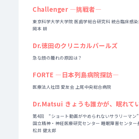
Challenger ―挑戦者―
東京科学大学大学院 医歯学総合研究科 統合臨床感染
岡本 耕
Dr.徳田のクリニカルパールズ
急な顔の腫れの原因は？
FORTE ―日本列島病院探訪―
医療法人社団 愛友会 上尾中央総合病院
Dr.Matsui きょうも誰かが、眠
第4回 “ショート動画がやめられないサラリーマン”
国立精神・神経医療研究センター 睡眠障害センター
松井 健太郎