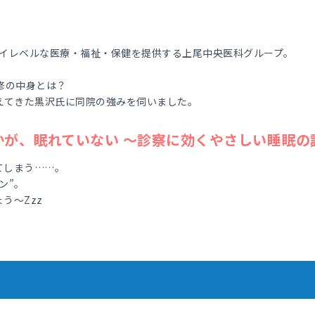
、ハイレベルな医療・福祉・保健を提供する上尾中央医科グループ。
修の中身とは？
えてきた黒沢氏に同院の強みを伺いました。
も誰かが、眠れていない 〜診察に効くやさしい睡眠の
てしまう……。
ン”。
う～Zzz