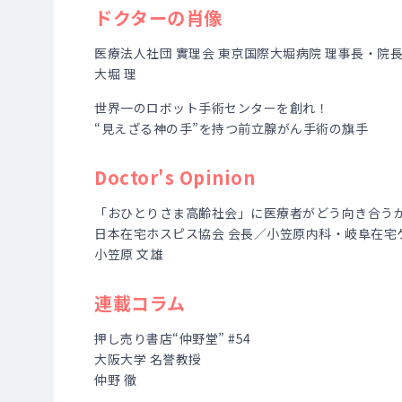
ドクターの肖像
医療法人社団 實理会 東京国際大堀病院 理事長・院
大堀 理
世界一のロボット手術センターを創れ！
“見えざる神の手”を持つ前立腺がん手術の旗手
Doctor's Opinion
「おひとりさま高齢社会」に医療者がどう向き合う
日本在宅ホスピス協会 会長／小笠原内科・岐阜在宅
小笠原 文雄
連載コラム
押し売り書店“仲野堂” #54
大阪大学 名誉教授
仲野 徹