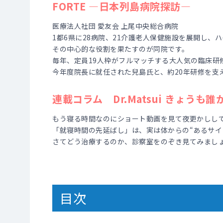
FORTE ―日本列島病院探訪―
医療法人社団 愛友会 上尾中央総合病院
1都6県に28病院、21介護老人保健施設を展開し
その中心的な役割を果たすのが同院です。
毎年、定員19人枠がフルマッチする大人気の臨床研
今年度院長に就任された兒島氏と、約20年研修を支
連載コラム Dr.Matsui きょう
もう寝る時間なのにショート動画を見て夜更かしし
「就寝時間の先延ばし」は、実は体からの“あるサイ
さてどう治療するのか、診察室をのぞき見てみましょ
目次