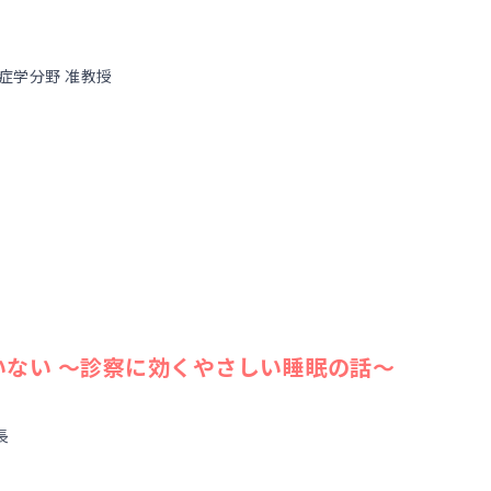
症学分野 准教授
れていない 〜診察に効くやさしい睡眠の話〜
長