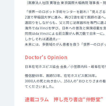
（医療法人社団 實理会 東京国際大堀病院 理事長・
「世界一のロボット手術センターを創れ！“見えざる
2浪で早稲田大学に進み、再び2浪を経て医師の道へ
遠回りをしながらも、父と同じ泌尿器科を専門に選
海外でda Vinciを学び、日本への普及と保険収載
同院はda Vinciによる前立腺がん執刀数で日本一に
しかしそれは通過点――。
未来には、多領域のがん患者を救う「世界一のロボ
Doctor's Opinion
日本在宅ホスピス協会 会長／小笠原内科・岐阜在宅ケ
僧侶歴69年、医師53年、在宅ホスピス医36年。
3000人の死と向き合い、150人の“おひとりさま
てくださいました。
連載コラム 押し売り書店“仲野堂”