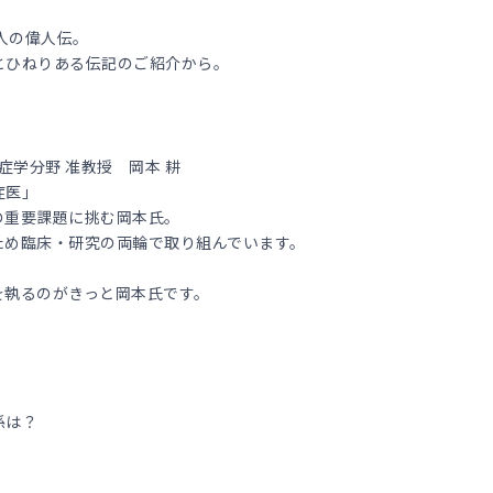
3人の偉人伝。
とひねりある伝記のご紹介から。
症学分野 准教授 岡本 耕
症医」
の重要課題に挑む岡本氏。
ため臨床・研究の両輪で取り組んでいます。
を執るのがきっと岡本氏です。
係は？
！