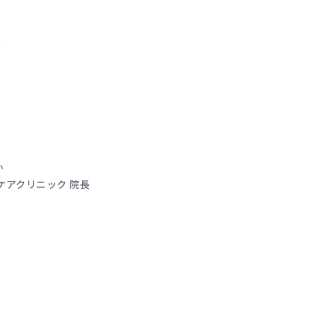
長
か
ケアクリニック 院長