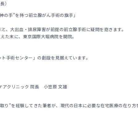
院長）
神の手”を持つ前立腺がん手術の旗手」
。
ぶと、大出血・排尿障害が前提の前立腺手術に疑問を抱きます。
を支えた末に、東京国際大堀病院を開院。
。
ット手術センター」の創設を見据えています。
アクリニック 院長 小笠原 文雄
の看取り”を経験してきた筆者が、現代の日本に必要な在宅医療の在り方