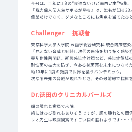
今号は、半年に1度の“関連ないけど面白い本”特集。
『脱力偉人伝――人生サボるが勝ち』は、誰もが知る2
偉業だけでなく、ダメなところにも焦点を当てたひ
Challenger ―挑戦者―
東京科学大学大学院 医歯学総合研究科 統合臨床感染
「見えない脅威と対峙し次代の医療を切り拓く感染
薬剤耐性菌問題、新興感染症対策など、感染症領域
耐性菌の拡大を防ぎ、今ある抗菌薬を未来につなぐ
約10年に1度の頻度で世界を襲うパンデミック。
次なる未知の脅威が現れたとき、その最前線で指揮
Dr.徳田のクリニカルパールズ
顔の腫れと歯痛で来院。
歯にはひび割れもありそうですが、顔の腫れとの関
レオ先生は映画観賞ですごい目の腫れようです……