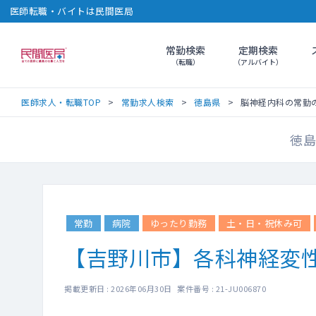
医師転職・バイトは民間医局
常勤検索
定期検索
民間医局
（転職）
（アルバイト）
医師求人・転職TOP
常勤求人検索
徳島県
脳神経内科の常勤の求
徳島
常勤
病院
ゆったり勤務
土・日・祝休み可
【吉野川市】各科神経変
掲載更新日 : 2026年06月30日 案件番号 : 21-JU006870