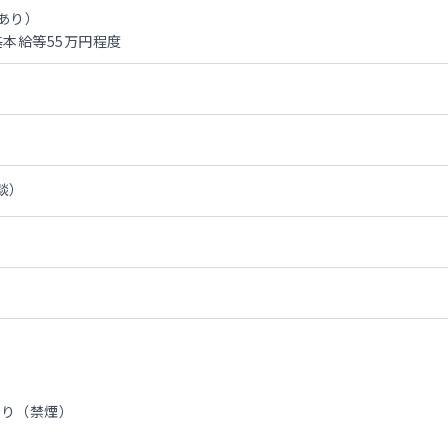
定あり）
基本給等55万円程度
談）
あり（禁煙）