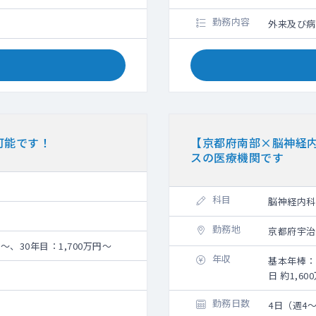
勤務内容
外来及び病
可能です！
【京都府南部×脳神経
スの医療機関です
科目
脳神経内科
勤務地
京都府宇治
円～、30年目：1,700万円～
年収
基本年棒：
日 約1,60
勤務日数
4日（週4