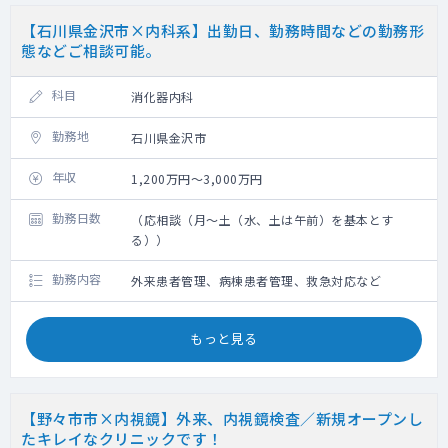
【石川県金沢市×内科系】出勤日、勤務時間などの勤務形
態などご相談可能。
科目
消化器内科
勤務地
石川県金沢市
年収
1,200万円～3,000万円
勤務日数
（応相談（月～土（水、土は午前）を基本とす
る））
勤務内容
外来患者管理、病棟患者管理、救急対応など
もっと見る
【野々市市×内視鏡】外来、内視鏡検査／新規オープンし
たキレイなクリニックです！