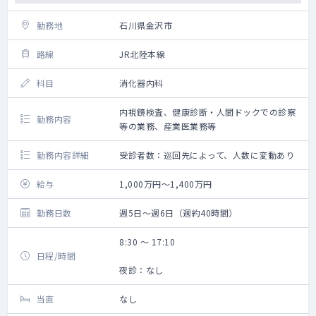
勤務地
石川県金沢市
路線
JR北陸本線
科目
消化器内科
内視鏡検査、健康診断・人間ドックでの診察
勤務内容
等の業務、産業医業務等
勤務内容詳細
受診者数：巡回先によって、人数に変動あり
給与
1,000万円～1,400万円
勤務日数
週5日～週6日（週約40時間）
8:30 ～ 17:10
日程/時間
夜診：なし
当直
なし