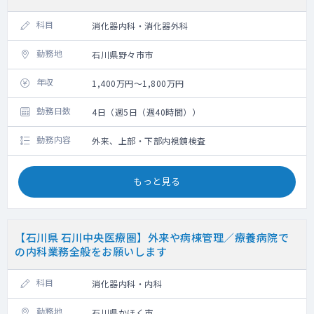
科目
消化器内科・消化器外科
勤務地
石川県野々市市
年収
1,400万円～1,800万円
勤務日数
4日（週5日（週40時間））
勤務内容
外来、上部・下部内視鏡検査
もっと見る
【石川県 石川中央医療圏】外来や病棟管理／療養病院で
の内科業務全般をお願いします
科目
消化器内科・内科
勤務地
石川県かほく市