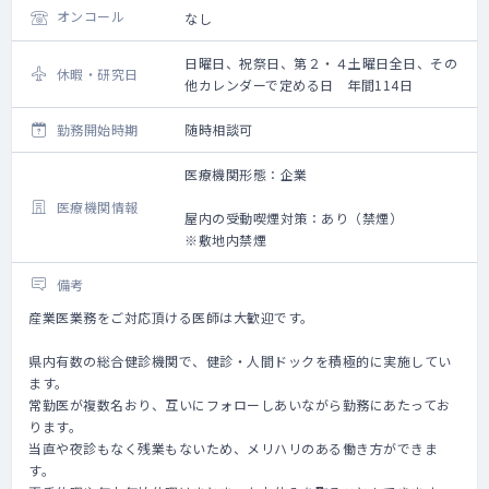
オンコール
なし
日曜日、祝祭日、第２・４土曜日全日、その
休暇・研究日
他カレンダーで定める日 年間114日
勤務開始時期
随時相談可
医療機関形態：企業
医療機関情報
屋内の受動喫煙対策：あり（禁煙）
※敷地内禁煙
備考
産業医業務をご対応頂ける医師は大歓迎です。
県内有数の総合健診機関で、健診・人間ドックを積極的に実施してい
ます。
常勤医が複数名おり、互いにフォローしあいながら勤務にあたってお
ります。
当直や夜診もなく残業もないため、メリハリのある働き方ができま
す。