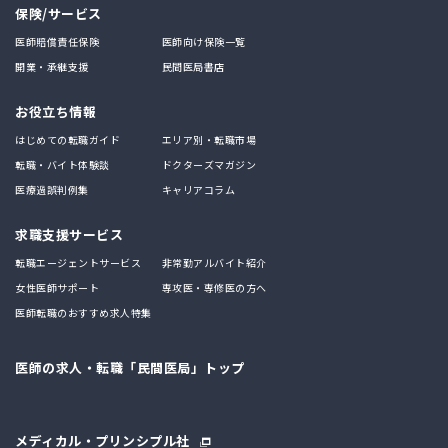
保険/サービス
医師賠償責任保険
医師向け保険一覧
開業・承継支援
民間医局書店
お役立ち情報
はじめての転職ガイド
エリア別・転職市場
転職・バイト体験談
ドクターズマガジン
医療過誤判例集
キャリアコラム
求職支援サービス
転職エージェントサービス
非常勤アルバイト紹介
女性医師サポート
専攻医・専修医の方へ
医師転職のおすすめ求人特集
医師の求人・転職「民間医局」トップ
メディカル・プリンシプル社