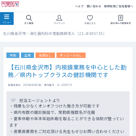
民間医局
ヘルプ
問い合わせ
医師採用ご担当者様へ
求人検索
マイページ
お気に入り
保存済みの
検索条件
石川県金沢市・消化器内科の常勤医師求人（22-JE005735）
常勤
企業
当直なし
オンコールなし
【石川県金沢市】内視鏡業務を中心とした勤
務／県内トップクラスの健診機関です
掲載更新日 : 2026年06月24日 案件番号 : 22-JE005735
担当エージェントより
・残業も少なくオンオフつけた働き方が可能です
・県内有数の健診施設で、常勤医複数名が在籍
・夏季休暇や年末年始休暇を取ることができる体制が整ってい
ます
・産業医業務をご対応頂ける先生もぜひお問い合わせください