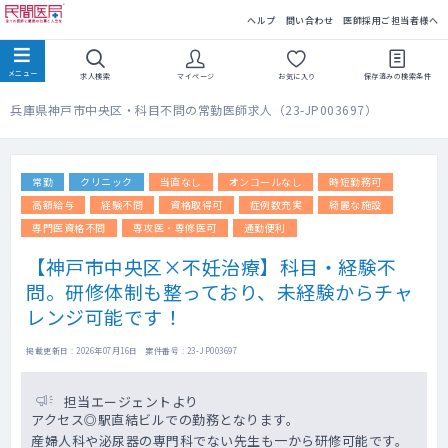
民間医局
ヘルプ
問い合わせ
医師採用ご担当者様へ
求人検索
マイページ
お気に入り
保存済みの
検索条件
兵庫県神戸市中央区・科目不問の常勤医師求人（23-JP003697）
常勤
クリニック
当直なし
オンコールなし
時短勤務可
高額給与
経験不問
資格取得可
症例数充実
綺麗な施設
専門医資格不問
専攻医・専修医可
通勤便利
【神戸市中央区×不妊治療】科目・経験不
問。研修体制も整っており、未経験からチャ
レンジ可能です！
掲載更新日 : 2026年07月16日 案件番号 : 23-JP003697
担当エージェントより
アクセス◎駅直結ビルでの勤務となります。
産婦人科や泌尿器の専門科でない先生も一から研修可能です。