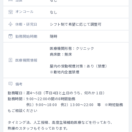
オンコール
なし
休暇・研究日
シフト制で希望に応じて調整可
勤務開始時期
随時
医療機関形態：クリニック
病床数：無床
医療機関情報
屋内の受動喫煙対策：あり（禁煙）
※敷地内全面禁煙
備考
勤務曜日：週4～5日（平日4日と土日のうち、何れか１日）
勤務時間：9:00～22:00の間の8時間勤務
例1）9:00～18:00 例2）13:00～22:00 等 ※時短勤務
もご相談ください
タイミング法、人工授精、高度生殖補助医療などを行っており、
熟練のスタッフもそろっております。