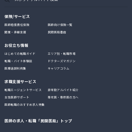
保険/サービス
医師賠償責任保険
医師向け保険一覧
開業・承継支援
民間医局書店
お役立ち情報
はじめての転職ガイド
エリア別・転職市場
転職・バイト体験談
ドクターズマガジン
医療過誤判例集
キャリアコラム
求職支援サービス
転職エージェントサービス
非常勤アルバイト紹介
女性医師サポート
専攻医・専修医の方へ
医師転職のおすすめ求人特集
医師の求人・転職「民間医局」トップ