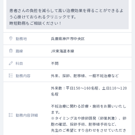
患者さんの負担を減らして高い治療効果を得ることができるよ
う心掛けておられるクリニックです。
時短勤務もご相談ください！
勤務地
兵庫県神戸市中央区
路線
JR東海道本線
科目
不問
勤務内容
外来、採卵、胚移植、一般不妊治療など
外来数：平日150～160名程、土日110～120
名程
不妊治療に関わる診療・施術をお願いいたし
ます。
勤務内容詳細
※タイミング法や排卵誘発（卵巣刺激）、卵
胞の確認、採卵手術、胚移植手術など、
先生のご希望とすり合わせをさせていただき