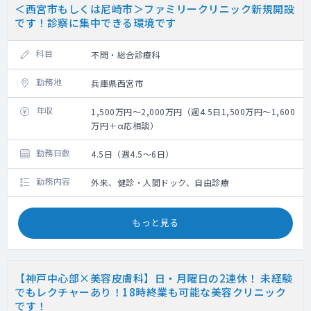
＜西宮市もしくは尼崎市＞ファミリークリニック新規開設
です！診察に集中できる環境です
科目
不問・総合診療科
勤務地
兵庫県西宮市
年収
1,500万円～2,000万円（週4.5日1,500万円～1,600
万円＋α応相談）
勤務日数
4.5日（週4.5～6日）
勤務内容
外来、健診・人間ドック、自由診療
もっと見る
【神戸中心部×美容皮膚科】日・月曜日の2連休！ 未経験
でもレクチャーあり！18時終業も可能な美容クリニック
です！