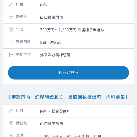
科目
内科
勤務地
山口県長門市
年収
700万円～2,200万円 ※各種手当含む
勤務日数
5日（週5日）
勤務内容
外来及び病棟管理
もっと見る
【宇部市内／託児施設あり／当直回数相談可／内科募集】
科目
内科・総合診療科
勤務地
山口県宇部市
年収
1,000万円～1,500万円 経験10年目：