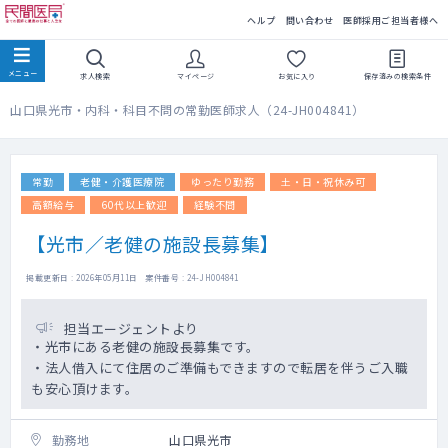
民間医局
ヘルプ
問い合わせ
医師採用ご担当者様へ
求人検索
マイページ
お気に入り
保存済みの
検索条件
山口県光市・内科・科目不問の常勤医師求人（24-JH004841）
常勤
老健・介護医療院
ゆったり勤務
土・日・祝休み可
高額給与
60代以上歓迎
経験不問
【光市／老健の施設長募集】
掲載更新日 : 2026年05月11日 案件番号 : 24-JH004841
担当エージェントより
・光市にある老健の施設長募集です。
・法人借入にて住居のご準備もできますので転居を伴うご入職
も安心頂けます。
勤務地
山口県光市