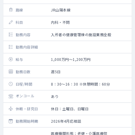
路線
JR山陽本線
科目
内科・不問
勤務内容
入所者の健康管理棟の施設業務全般
勤務内容詳細
給与
1,000万円～1,200万円
勤務日数
週5日
日程/時間
8：30～16：30 ※休憩時間：60分
オンコール
あり
休暇・研究日
休日：土曜日、日曜日
勤務開始時期
2026年4月応相談
医療機関形態：老健・介護医療院