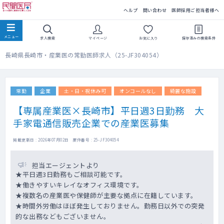
民間医局
ヘルプ
問い合わせ
医師採用ご担当者様へ
求人検索
マイページ
お気に入り
保存済みの
検索条件
長崎県長崎市・産業医の常勤医師求人（25-JF304054）
常勤
企業
土・日・祝休み可
オンコールなし
綺麗な施設
【専属産業医×長崎市】平日週3日勤務 大
手家電通信販売企業での産業医募集
掲載更新日 : 2026年07月02日 案件番号 : 25-JF304054
担当エージェントより
★平日週3日勤務もご相談可能です。
★働きやすいキレイなオフィス環境です。
★複数名の産業医や保健師が主要な拠点に在籍しています。
★時間外労働はほぼ発生しておりません。勤務日以外での突発
的な出務などもございません。