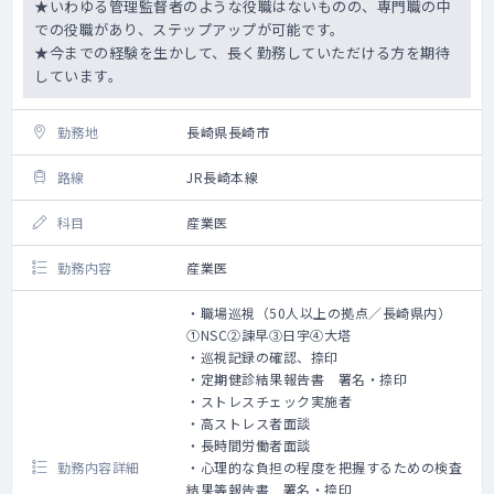
★いわゆる管理監督者のような役職はないものの、専門職の中
での役職があり、ステップアップが可能です。
★今までの経験を生かして、長く勤務していただける方を期待
しています。
勤務地
長崎県長崎市
路線
JR長崎本線
科目
産業医
勤務内容
産業医
・職場巡視（50人以上の拠点／長崎県内）
①NSC②諫早③日宇④大塔
・巡視記録の確認、捺印
・定期健診結果報告書 署名・捺印
・ストレスチェック実施者
・高ストレス者面談
・長時間労働者面談
勤務内容詳細
・心理的な負担の程度を把握するための検査
結果等報告書 署名・捺印