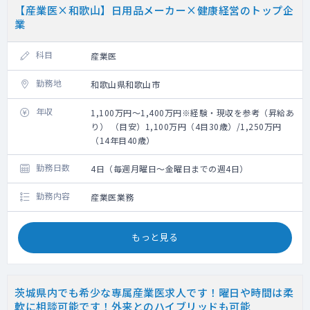
【産業医×和歌山】日用品メーカー×健康経営のトップ企
業
科目
産業医
勤務地
和歌山県和歌山市
年収
1,100万円～1,400万円※経験・現収を参考（昇給あ
り） （目安）1,100万円（4目30歳）/1,250万円
（14年目40歳）
勤務日数
4日（毎週月曜日～金曜日までの週4日）
勤務内容
産業医業務
もっと見る
茨城県内でも希少な専属産業医求人です！曜日や時間は柔
軟に相談可能です！外来とのハイブリッドも可能