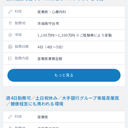
科目
産業医・心療内科
勤務地
茨城県守谷市
年収
1,100万円～1,300万円 ※ご経験等により変動
勤務日数
4日（4日～5日）
勤務内容
産業医業務全般
もっと見る
週4日勤務可／土日祝休み／大手銀行グループ専属産業医
／健康経営にも携われる環境
科目
産業医
勤務地