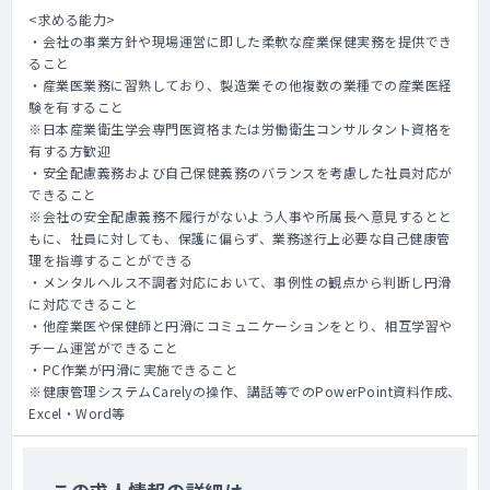
<求める能力>
・会社の事業方針や現場運営に即した柔軟な産業保健実務を提供でき
ること
・産業医業務に習熟しており、製造業その他複数の業種での産業医経
験を有すること
※日本産業衛生学会専門医資格または労働衛生コンサルタント資格を
有する方歓迎
・安全配慮義務および自己保健義務のバランスを考慮した社員対応が
できること
※会社の安全配慮義務不履行がないよう人事や所属長へ意見するとと
もに、社員に対しても、保護に偏らず、業務遂行上必要な自己健康管
理を指導することができる
・メンタルヘルス不調者対応において、事例性の観点から判断し円滑
に対応できること
・他産業医や保健師と円滑にコミュニケーションをとり、相互学習や
チーム運営ができること
・PC作業が円滑に実施できること
※健康管理システムCarelyの操作、講話等でのPowerPoint資料作成、
Excel・Word等