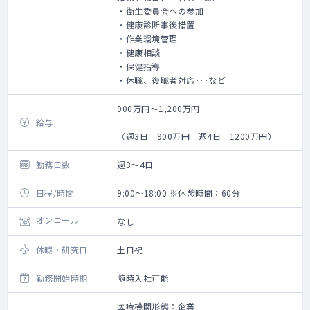
・衛生委員会への参加
・健康診断事後措置
・作業環境管理
・健康相談
・保健指導
・休職、復職者対応･･･など
900万円～1,200万円
給与
（週3日 900万円 週4日 1200万円）
勤務日数
週3～4日
日程/時間
9:00～18:00 ※休憩時間：60分
オンコール
なし
休暇・研究日
土日祝
勤務開始時期
随時入社可能
医療機関形態：企業