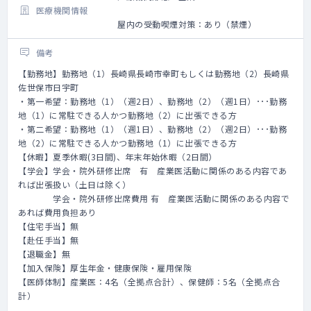
医療機関情報
屋内の受動喫煙対策：あり（禁煙）
備考
【勤務地】勤務地（1）長崎県長崎市幸町もしくは勤務地（2）長崎県
佐世保市日宇町
・第一希望：勤務地（1）（週2日）、勤務地（2）（週1日）･･･勤務
地（1）に常駐できる人かつ勤務地（2）に出張できる方
・第二希望：勤務地（1）（週1日）、勤務地（2）（週2日）･･･勤務
地（2）に常駐できる人かつ勤務地（1）に出張できる方
【休暇】夏季休暇(3日間)、年末年始休暇（2日間）
【学会】学会・院外研修出席 有 産業医活動に関係のある内容であ
れば出張扱い（土日は除く）
学会・院外研修出席費用 有 産業医活動に関係のある内容で
あれば費用負担あり
【住宅手当】無
【赴任手当】無
【退職金】無
【加入保険】厚生年金・健康保険・雇用保険
【医師体制】産業医：4名（全拠点合計）、保健師：5名（全拠点合
計）