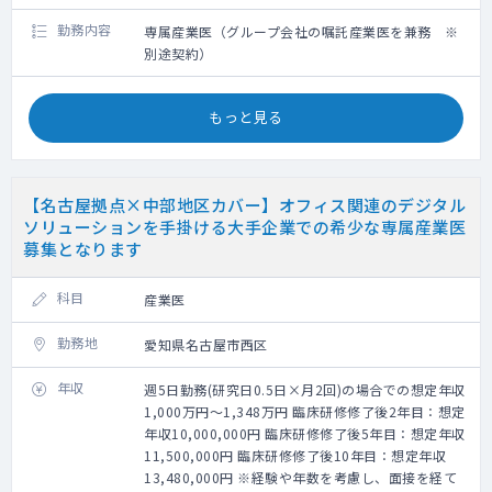
勤務内容
専属産業医（グループ会社の嘱託産業医を兼務 ※
別途契約）
もっと見る
【名古屋拠点×中部地区カバー】オフィス関連のデジタル
ソリューションを手掛ける大手企業での希少な専属産業医
募集となります
科目
産業医
勤務地
愛知県名古屋市西区
年収
週5日勤務(研究日0.5日×月2回)の場合での想定年収
1,000万円～1,348万円 臨床研修修了後2年目：想定
年収10,000,000円 臨床研修修了後5年目：想定年収
11,500,000円 臨床研修修了後10年目：想定年収
13,480,000円 ※経験や年数を考慮し、面接を経て