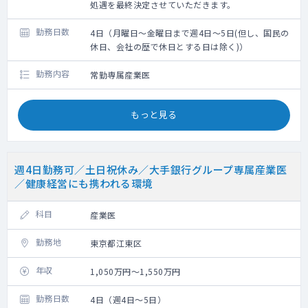
処遇を最終決定させていただきます。
勤務日数
4日（月曜日～金曜日まで週4日～5日(但し、国民の
休日、会社の歴で休日とする日は除く)）
勤務内容
常勤専属産業医
もっと見る
週4日勤務可／土日祝休み／大手銀行グループ専属産業医
／健康経営にも携われる環境
科目
産業医
勤務地
東京都江東区
年収
1,050万円～1,550万円
勤務日数
4日（週4日～5日）