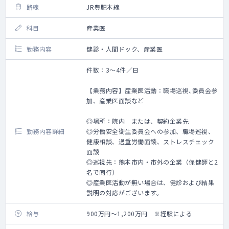
路線
JR豊肥本線
科目
産業医
勤務内容
健診・人間ドック、産業医
件数：3～4件／日
【業務内容】産業医活動：職場巡視､委員会参
加、産業医面談など
◎場所：院内 または、契約企業先
勤務内容詳細
◎労働安全衛生委員会への参加、職場巡視、
健康相談、過重労働面談、ストレスチェック
面談
◎巡視先：熊本市内・市外の企業（保健師と2
名で同行）
◎産業医活動が無い場合は、健診および結果
説明の対応がございます。
給与
900万円～1,200万円 ※経験による