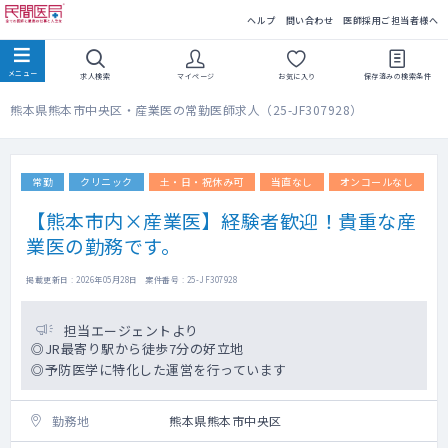
民間医局
ヘルプ
問い合わせ
医師採用ご担当者様へ
求人検索
マイページ
お気に入り
保存済みの
検索条件
熊本県熊本市中央区・産業医の常勤医師求人（25-JF307928）
常勤
クリニック
土・日・祝休み可
当直なし
オンコールなし
【熊本市内×産業医】経験者歓迎！貴重な産
業医の勤務です。
掲載更新日 : 2026年05月28日 案件番号 : 25-JF307928
担当エージェントより
◎JR最寄り駅から徒歩7分の好立地
◎予防医学に特化した運営を行っています
勤務地
熊本県熊本市中央区