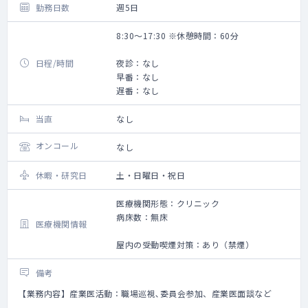
勤務日数
週5日
8:30～17:30 ※休憩時間：60分
日程/時間
夜診：なし
早番：なし
遅番：なし
当直
なし
オンコール
なし
休暇・研究日
土・日曜日・祝日
医療機関形態：クリニック
病床数：無床
医療機関情報
屋内の受動喫煙対策：あり（禁煙）
備考
【業務内容】産業医活動：職場巡視､委員会参加、産業医面談など