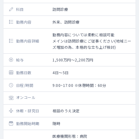
科目
訪問診療
勤務内容
外来、訪問診療
勤務内容については柔軟に相談可能
勤務内容詳細
メインは訪問診療にご従事ください(地域ニー
ズ増加の為、本格的な立ち上げ検討)
給与
1,500万円～2,200万円
勤務日数
4日～5日
日程/時間
9:00~17:00 ※休憩時間：60分
オンコール
休暇・研究日
相談のうえ決定
勤務開始時期
随時
医療機関形態：病院