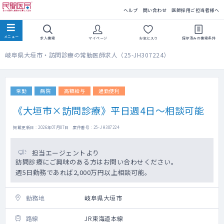
民間医局
ヘルプ
問い合わせ
医師採用ご担当者様へ
求人検索
マイページ
お気に入り
保存済みの
検索条件
岐阜県大垣市・訪問診療の常勤医師求人（25-JH307224）
常勤
病院
高額給与
通勤便利
《大垣市×訪問診療》平日週4日～相談可能
掲載更新日 : 2026年07月07日 案件番号 : 25-JH307224
担当エージェントより
訪問診療にご興味のある方はお問い合わせください。
週5日勤務であれば2,000万円以上相談可能。
勤務地
岐阜県大垣市
路線
JR東海道本線