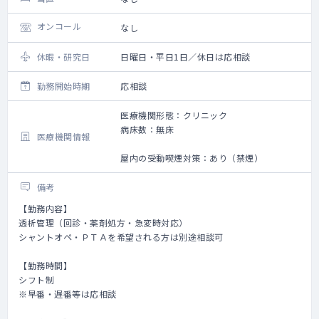
オンコール
なし
休暇・研究日
日曜日・平日1日／休日は応相談
勤務開始時期
応相談
医療機関形態：クリニック
病床数：無床
医療機関情報
屋内の受動喫煙対策：あり（禁煙）
備考
【勤務内容】
透析管理（回診・薬剤処方・急変時対応）
シャントオペ・ＰＴＡを希望される方は別途相談可
【勤務時間】
シフト制
※早番・遅番等は応相談