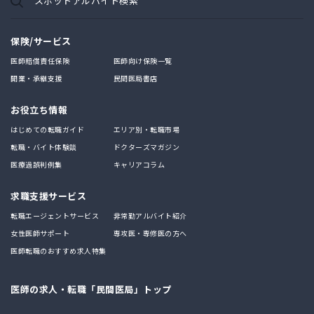
スポットアルバイト検索
保険/サービス
医師賠償責任保険
医師向け保険一覧
開業・承継支援
民間医局書店
お役立ち情報
はじめての転職ガイド
エリア別・転職市場
転職・バイト体験談
ドクターズマガジン
医療過誤判例集
キャリアコラム
求職支援サービス
転職エージェントサービス
非常勤アルバイト紹介
女性医師サポート
専攻医・専修医の方へ
医師転職のおすすめ求人特集
医師の求人・転職「民間医局」トップ