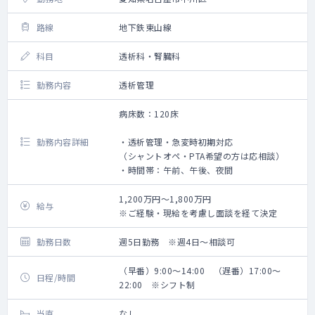
路線
地下鉄東山線
科目
透析科・腎臓科
勤務内容
透析管理
病床数：120床
勤務内容詳細
・透析管理・急変時初期対応
（シャントオペ・PTA希望の方は応相談）
・時間帯：午前、午後、夜間
1,200万円～1,800万円
給与
※ご経験・現給を考慮し面談を経て決定
勤務日数
週5日勤務 ※週4日～相談可
（早番）9:00～14:00 （遅番）17:00～
日程/時間
22:00 ※シフト制
当直
なし