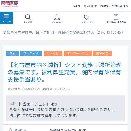
民間医局
ヘルプ
問い合わせ
医師採用ご担当者様へ
求人検索
マイページ
お気に入り
保存済みの
検索条件
愛知県名古屋市中川区・透析科・腎臓科の常勤医師求人（25-JH309645）
常勤
クリニック
当直なし
オンコールなし
高額給与
【名古屋市内×透析】シフト勤務！透析管理
の募集です。福利厚生充実。院内保育や保育
支援手当あり。
掲載更新日 : 2026年06月16日 案件番号 : 25-JH309645
担当エージェントより
早番・遅番等についての働き方についてはご相談ください。
法人内にて複数施設募集しております。
勤務地
愛知県名古屋市中川区