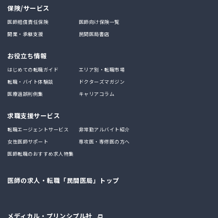
保険/サービス
医師賠償責任保険
医師向け保険一覧
開業・承継支援
民間医局書店
お役立ち情報
はじめての転職ガイド
エリア別・転職市場
転職・バイト体験談
ドクターズマガジン
医療過誤判例集
キャリアコラム
求職支援サービス
転職エージェントサービス
非常勤アルバイト紹介
女性医師サポート
専攻医・専修医の方へ
医師転職のおすすめ求人特集
医師の求人・転職「民間医局」トップ
メディカル・プリンシプル社