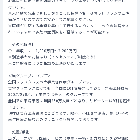
お客様が満足できる処置のプランニング等をカウンセリングを通して
行います。
※未経験の先生でもしっかりとした指導体制・研修プログラムのご準
備がございますのでご安心してご応募ください。
※医師が対応する業務を集中して行えるようにクリニックの運営をさ
れていますので多数の症例数をご経験することが可能です
【その他備考】
◇ 年収 ： 1,800万円～2,200万円
※別途手当の支給あり（インセンティブ制度あり）
※ご経験等によりご相談の上決定いたします
＜当グループについて＞
全国トップクラスの大手美容医療グループです。
美容クリニックだけでも、全国に101院展開しており、常勤医師数も
300名を超え、同業界では最大手のグループです。
全国での来院患者は年間250万人ほどとなり、リピーターは9割を超え
てきます。
現在は美容医療領域にとどまらず、眼科、不妊専門治療、整形外科の
再生医療治療などのクリニックも展開しております。
・処置/手術
当グループが行う医療サービス（処置・手術・処方など）をお客様に