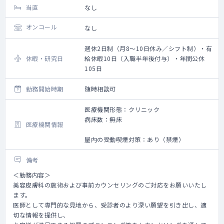
当直
なし
オンコール
なし
週休2日制（月8～10日休み／シフト制）・有
休暇・研究日
給休暇10日（入職半年後付与）・年間公休
105日
勤務開始時期
随時相談可
医療機関形態：クリニック
病床数：無床
医療機関情報
屋内の受動喫煙対策：あり（禁煙）
備考
＜勤務内容＞
美容皮膚科の施術および事前カウンセリングのご対応をお願いいたし
ます。
医師として専門的な見地から、受診者のより深い願望を引き出し、適
切な情報を提供し、