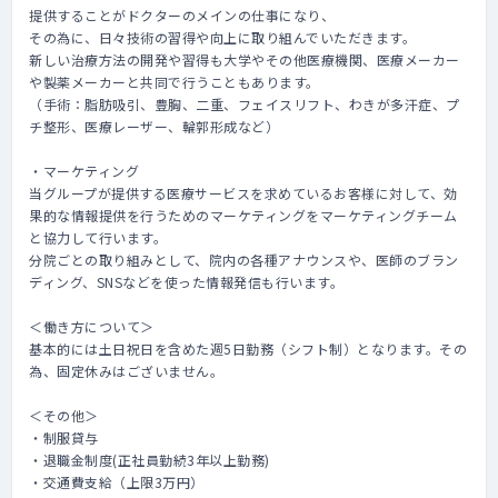
提供することがドクターのメインの仕事になり、
その為に、日々技術の習得や向上に取り組んでいただきます。
新しい治療方法の開発や習得も大学やその他医療機関、医療メーカー
や製薬メーカーと共同で行うこともあります。
（手術：脂肪吸引、豊胸、二重、フェイスリフト、わきが多汗症、プ
チ整形、医療レーザー、輪郭形成など）
・マーケティング
当グループが提供する医療サービスを求めているお客様に対して、効
果的な情報提供を行うためのマーケティングをマーケティングチーム
と協力して行います。
分院ごとの取り組みとして、院内の各種アナウンスや、医師のブラン
ディング、SNSなどを使った情報発信も行います。
＜働き方について＞
基本的には土日祝日を含めた週5日勤務（シフト制）となります。その
為、固定休みはございません。
＜その他＞
・制服貸与
・退職金制度(正社員勤続3年以上勤務)
・交通費支給（上限3万円）