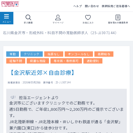
民間医局
ヘルプ
問い合わせ
医師採用ご担当者様へ
求人検索
マイページ
お気に入り
保存済みの
検索条件
石川県金沢市・形成外科・科目不問の常勤医師求人（25-JJ307144）
常勤
クリニック
当直なし
オンコールなし
高額給与
経験不問
綺麗な施設
専攻医・専修医可
通勤便利
【金沢駅近郊×自由診療】
掲載更新日 : 2026年05月28日 案件番号 : 25-JJ307144
担当エージェントより
金沢市にございますクリニックでのご勤務です。
週5日勤務で、ご年収1,800万円～2,200万円のご提示でございま
す。
JR北陸新幹線・JR北陸本線・IRいしかわ鉄道が通る「金沢駅」
兼六園口(東口)から徒歩3分です。