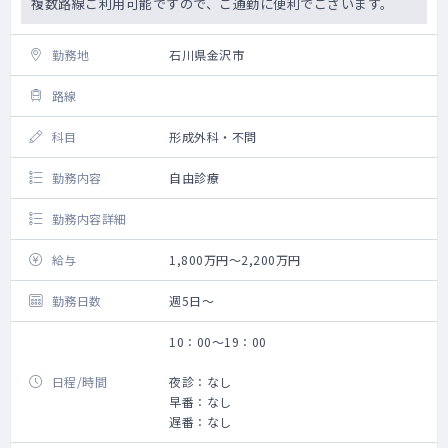
複数路線ご利用可能ですので、ご通勤に便利でございます。
勤務地
石川県金沢市
路線
科目
形成外科・不問
勤務内容
自由診療
勤務内容詳細
給与
1,800万円～2,200万円
勤務日数
週5日～
10：00～19：00
日程/時間
夜診：なし
早番：なし
遅番：なし