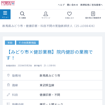
民間医局
ヘルプ
問い合わせ
医師採用ご担当者様へ
求人検索
マイページ
お気に入り
保存済みの
検索条件
群馬県みどり市・健康診断・科目不問の常勤医師求人（25-JJ308436）
常勤
その他医療施設
【みどり市×健診業務】院内健診の業務で
す！
掲載更新日 : 2026年05月28日 案件番号 : 25-JJ308436
勤務地
群馬県みどり市
路線
東武桐生線
科目
健康診断・不問
勤務内容
健診・人間ドック