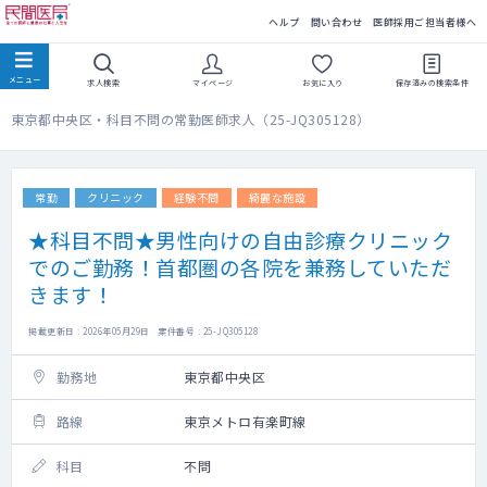
民間医局
ヘルプ
問い合わせ
医師採用ご担当者様へ
求人検索
マイページ
お気に入り
保存済みの
検索条件
東京都中央区・科目不問の常勤医師求人（25-JQ305128）
常勤
クリニック
経験不問
綺麗な施設
★科目不問★男性向けの自由診療クリニック
でのご勤務！首都圏の各院を兼務していただ
きます！
掲載更新日 : 2026年05月29日 案件番号 : 25-JQ305128
勤務地
東京都中央区
路線
東京メトロ有楽町線
科目
不問