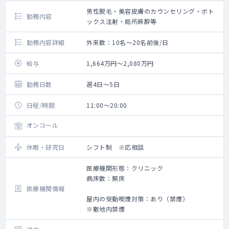
男性脱毛・美容皮膚のカウンセリング・ボト
勤務内容
ックス注射・局所麻酔等
勤務内容詳細
外来数：10名～20名前後/日
給与
1,664万円～2,080万円
勤務日数
週4日～5日
日程/時間
11:00～20:00
オンコール
休暇・研究日
シフト制 ※応相談
医療機関形態：クリニック
病床数：無床
医療機関情報
屋内の受動喫煙対策：あり（禁煙）
※敷地内禁煙