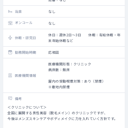
当直
なし
オンコール
なし
休日：週休2日～3日 休暇：有給休暇・年
休暇・研究日
末年始休暇など
勤務開始時期
応相談
医療機関形態：クリニック
病床数：無床
医療機関情報
屋内の受動喫煙対策：あり（禁煙）
※敷地内禁煙
備考
＜クリニックについて＞
全国に展開する男性美容（脱毛メイン）のクリニックですが、
今後はメンズスキンケアやボディメイクに力を入れていく方針です。