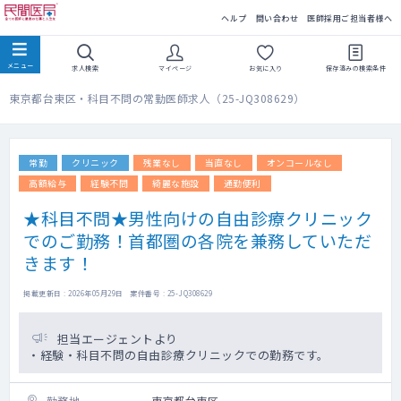
民間医局
ヘルプ
問い合わせ
医師採用ご担当者様へ
求人検索
マイページ
お気に入り
保存済みの
検索条件
東京都台東区・科目不問の常勤医師求人（25-JQ308629）
常勤
クリニック
残業なし
当直なし
オンコールなし
高額給与
経験不問
綺麗な施設
通勤便利
★科目不問★男性向けの自由診療クリニック
でのご勤務！首都圏の各院を兼務していただ
きます！
掲載更新日 : 2026年05月29日 案件番号 : 25-JQ308629
担当エージェントより
・経験・科目不問の自由診療クリニックでの勤務です。
勤務地
東京都台東区