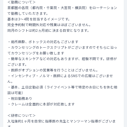
＜勤務について＞
首都圏の各院（都内院・千葉院・大宮院・横浜院）をローテーション
で勤務していただきます。
基本は3～4院を担当するイメージです。
完全予約制で時間外対応や残業はほぼございません。
同月のシフトは約2ヵ月前に決まる目安となります。
・局所麻酔、ボトックスの対応もございます
・カウンセリングのトークスクリプトがございますのでそちらに沿っ
てカウンセリングをお願い致します
・簡単なスキンケアなどの対応もありますが、経験不問です。研修が
ございます。
・医師がオプションの営業等を行うことはございません。
・インセンティブ・ノルマ・医師によるSNSでの広報はございませ
ん。
・基本、土日出勤必須（ライフイベント等で特定のお日にちを休む相
談は可能）
・祝日勤務あり
・クレームは全面的に本部が対応致します
＜研修について＞
入社後約1ヶ月を目安に指導医の先生とマンツーマン指導がございま
す。