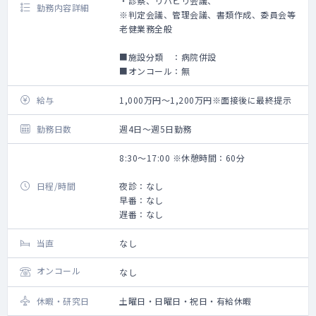
・診察、リハビリ会議、
勤務内容詳細
※判定会議、管理会議、書類作成、委員会等
老健業務全般
■施設分類 ：病院併設
■オンコール：無
給与
1,000万円～1,200万円※面接後に最終提示
勤務日数
週4日～週5日勤務
8:30～17:00 ※休憩時間：60分
日程/時間
夜診：なし
早番：なし
遅番：なし
当直
なし
オンコール
なし
休暇・研究日
土曜日・日曜日・祝日・有給休暇