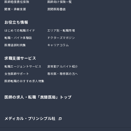
医師賠償責任保険
医師向け保険一覧
開業・承継支援
民間医局書店
お役立ち情報
はじめての転職ガイド
エリア別・転職市場
転職・バイト体験談
ドクターズマガジン
医療過誤判例集
キャリアコラム
求職支援サービス
転職エージェントサービス
非常勤アルバイト紹介
女性医師サポート
専攻医・専修医の方へ
医師転職のおすすめ求人特集
医師の求人・転職「民間医局」トップ
メディカル・プリンシプル社