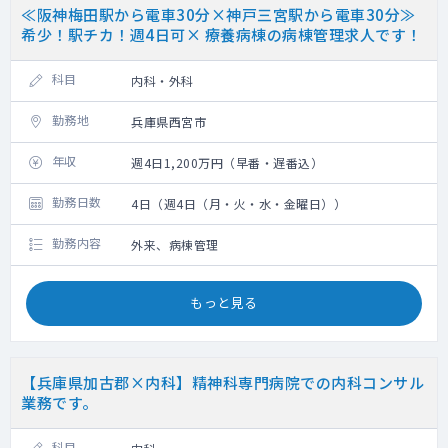
≪阪神梅田駅から電車30分×神戸三宮駅から電車30分≫
希少！駅チカ！週4日可× 療養病棟の病棟管理求人です！
科目
内科・外科
勤務地
兵庫県西宮市
年収
週4日1,200万円（早番・遅番込）
勤務日数
4日（週4日（月・火・水・金曜日））
勤務内容
外来、病棟管理
もっと見る
【兵庫県加古郡×内科】精神科専門病院での内科コンサル
業務です。
科目