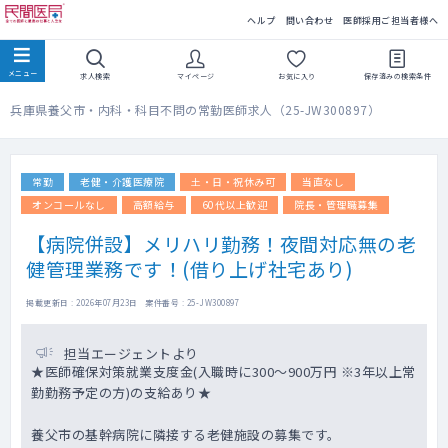
民間医局
ヘルプ
問い合わせ
医師採用ご担当者様へ
求人検索
マイページ
お気に入り
保存済みの
検索条件
兵庫県養父市・内科・科目不問の常勤医師求人（25-JW300897）
常勤
老健・介護医療院
土・日・祝休み可
当直なし
オンコールなし
高額給与
60代以上歓迎
院長・管理職募集
【病院併設】メリハリ勤務！夜間対応無の老
健管理業務です！(借り上げ社宅あり)
掲載更新日 : 2026年07月23日 案件番号 : 25-JW300897
担当エージェントより
★医師確保対策就業支度金(入職時に300～900万円 ※3年以上常
勤勤務予定の方)の支給あり★
養父市の基幹病院に隣接する老健施設の募集です。