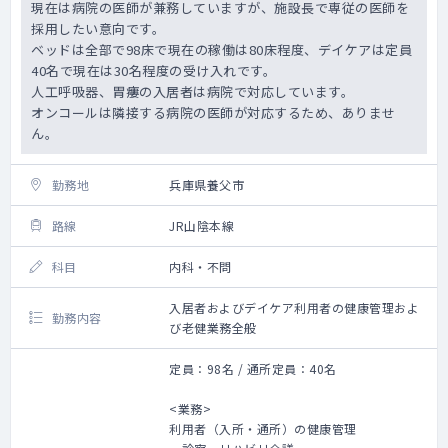
現在は病院の医師が兼務していますが、施設長で専従の医師を
採用したい意向です。
ベッドは全部で98床で現在の稼働は80床程度、デイケアは定員
40名で現在は30名程度の受け入れです。
人工呼吸器、胃瘻の入居者は病院で対応しています。
オンコールは隣接する病院の医師が対応するため、ありませ
ん。
勤務地
兵庫県養父市
路線
JR山陰本線
科目
内科・不問
入居者およびデイケア利用者の健康管理およ
勤務内容
び老健業務全般
定員：98名 / 通所定員：40名
<業務>
利用者（入所・通所）の健康管理