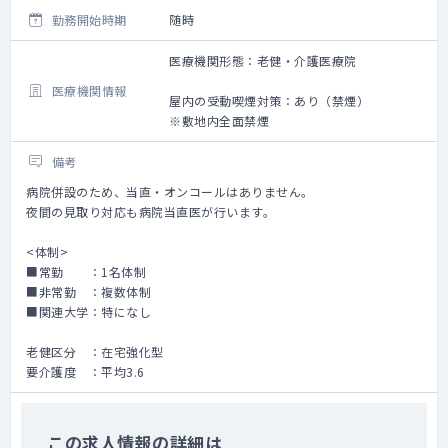
勤務開始時期
随時
医療機関形態：老健・介護医療院
医療機関情報
屋内の受動喫煙対策：あり（禁煙）
※敷地内全面禁煙
備考
病院併設のため、当直・オンコールはありません。
夜間の見取り対応も病院当直医が行います。
<体制>
■常勤 ：1名体制
■非常勤 ：複数体制
■関連大学：特になし
老健区分 ：在宅強化型
要介護度 ：平均3.6
この求人情報の詳細は