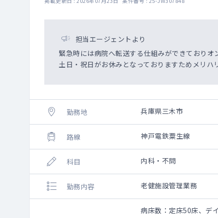
掲載更新日 : 2026年07月23日 案件番号 : 25-JW307848
担当エージェントより
緊急時には病院へ転送する仕組みができておりオ
土日・祝日がお休みとなっておりますためメリハ
兵庫県三木市
勤務地
神戸電鉄粟生線
路線
内科・不問
科目
老健施設管理業務
勤務内容
病床数：定床50床、デ