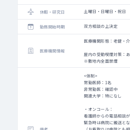
土曜日・日曜日・祝日
休暇・研究日
双方相談の上決定
勤務開始時期
医療機関形態：老健・
医療機関情報
屋内の受動喫煙対策：
※敷地内全面禁煙
<体制>
常勤医師：1名
非常勤医：確認中
関連大学：特になし
・オンコール：
看護師からの電話相談
緊急時は病院に搬送と
備考
（お看取りは病院とも