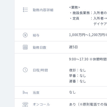
<業務>
勤務内容詳細
・施設長業務：入所者
・定員 ：入所者→定
デイケア→定員8
1,000万円～1,200
給与
週5日
勤務日数
9:00～17:30 ※休憩時
日程/時間
夜診：なし
早番：なし
遅番：なし
なし
当直
オンコール
あり（※原則電話での