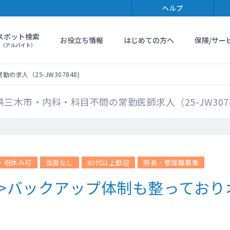
ヘルプ
スポット検索
お役立ち情報
はじめての方へ
保険/サー
（アルバイト）
の求人（25-JW307848)
県三木市・内科・科目不問の常勤医師求人（25-JW3078
・祝休み可
当直なし
60代以上歓迎
院長・管理職募集
>バックアップ体制も整っており