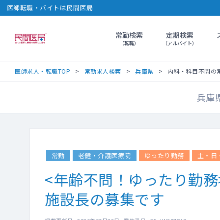
医師転職・バイトは民間医局
常勤検索
定期検索
民間医局
（転職）
（アルバイト）
医師求人・転職TOP
常勤求人検索
兵庫県
内科・科目不問の常勤
兵庫
常勤
老健・介護医療院
ゆったり勤務
土・日
<年齢不問！ゆったり勤務
施設長の募集です