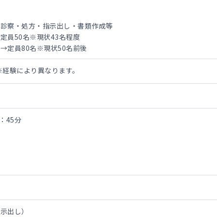
の診察・処方・指示出し・書類作成等
員50名※現状43名程度
0名※現状50名前後
万円※経験により異なります。
間：45分
指示出し）