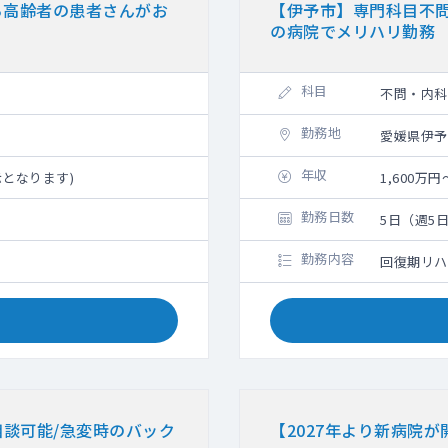
ら高齢者の患者さんがお
【伊予市】専門科目不問
の病院でメリハリ勤務
科目
不問・内科
勤務地
愛媛県伊予
年収
示となります)
1,600万円
勤務日数
5日（週5
勤務内容
回復期リハ
相談可能/急変時のバック
【2027年より新病院