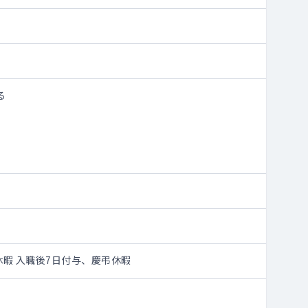
る
休暇 入職後7日付与、慶弔休暇