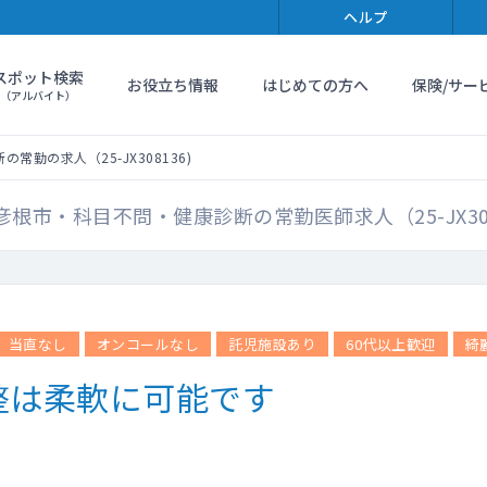
ヘルプ
スポット検索
お役立ち情報
はじめての方へ
保険/サー
（アルバイト）
常勤の求人（25-JX308136)
彦根市・科目不問・健康診断の常勤医師求人（25-JX308
当直なし
オンコールなし
託児施設あり
60代以上歓迎
綺
整は柔軟に可能です