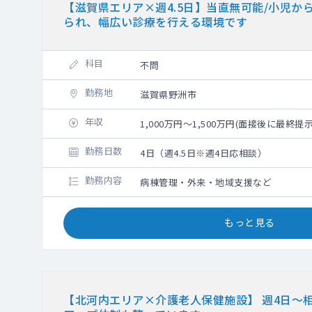
【滋賀県エリア×週4.5日】当直無可能/小児か
られ、幅広い診療を行える環境です
科目
不問
勤務地
滋賀県野洲市
年収
1,000万円～1,500万円(面接後に最終提
勤務日数
4日（週4.5日※週4日応相談）
勤務内容
病棟管理・外来・地域支援など
もっと見る
【北河内エリア×介護老人保健施設】 週4日～