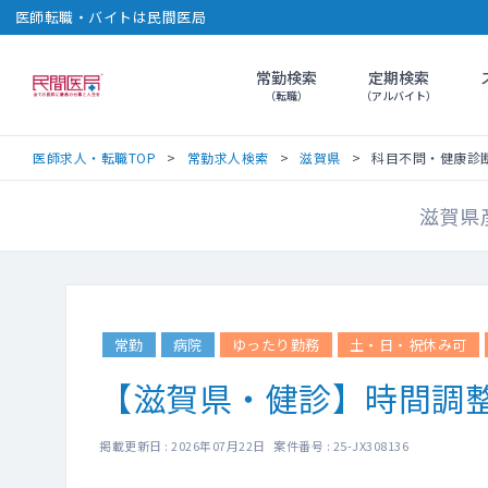
医師転職・バイトは民間医局
常勤検索
定期検索
民間医局
（転職）
（アルバイト）
医師求人・転職TOP
常勤求人検索
滋賀県
科目不問・健康診断の
滋賀県
常勤
病院
ゆったり勤務
土・日・祝休み可
【滋賀県・健診】時間調
掲載更新日 : 2026年07月22日 案件番号 : 25-JX308136