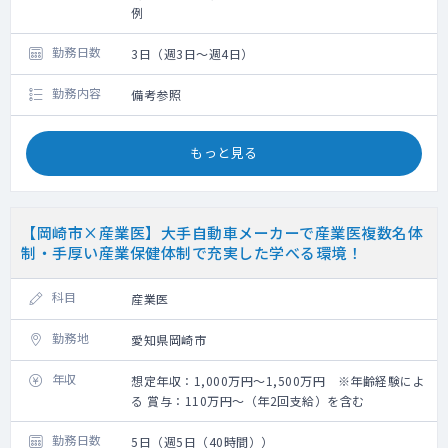
例
勤務日数
3日（週3日～週4日）
勤務内容
備考参照
もっと見る
【岡崎市×産業医】大手自動車メーカーで産業医複数名体
制・手厚い産業保健体制で充実した学べる環境！
科目
産業医
勤務地
愛知県岡崎市
年収
想定年収：1,000万円～1,500万円 ※年齢経験によ
る 賞与：110万円～（年2回支給）を含む
勤務日数
5日（週5日（40時間））