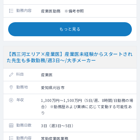
勤務内容
産業医勤務 ※備考参照
もっと見る
【西三河エリア×産業医】産業医未経験からスタートされ
た先生も多数勤務/週3日～/大手メーカー
科目
産業医
勤務地
愛知県刈谷市
年収
1,300万円～1,500万円（5日/週、8時間/日勤務の場
合） ※勤務歴および業績に応じて変動する可能性あ
り
勤務日数
3日（週3日～5日）
勤務内容
常勤産業医業務