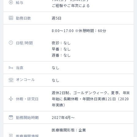
給与
ご経験やご年次による
勤務日数
週5日
8:00～17:00 ※休憩時間：60分
日程/時間
夜診：なし
早番：なし
遅番：なし
当直
なし
オンコール
なし
週休2日制、ゴールデンウィーク、夏季、年末
休暇・研究日
年始に長期休暇・年間休日実績121日（2020
年実績）
勤務開始時期
2027年4月～
医療機関形態：企業
医療機関情報