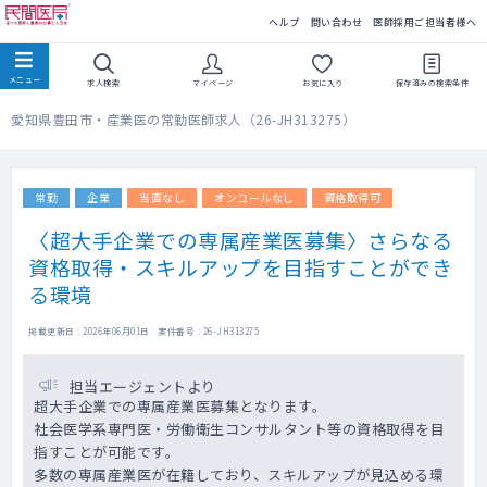
民間医局
ヘルプ
問い合わせ
医師採用ご担当者様へ
求人検索
マイページ
お気に入り
保存済みの
検索条件
愛知県豊田市・産業医の常勤医師求人（26-JH313275）
常勤
企業
当直なし
オンコールなし
資格取得可
〈超大手企業での専属産業医募集〉さらなる
資格取得・スキルアップを目指すことができ
る環境
掲載更新日 : 2026年06月01日 案件番号 : 26-JH313275
担当エージェントより
超大手企業での専属産業医募集となります。
社会医学系専門医・労働衛生コンサルタント等の資格取得を目
指すことが可能です。
多数の専属産業医が在籍しており、スキルアップが見込める環