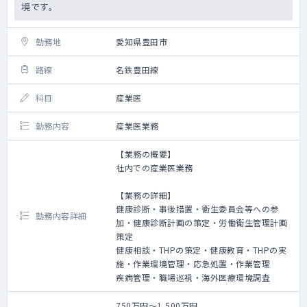
境です。
勤務地
愛知県豊田市
路線
名鉄豊田線
科目
産業医
勤務内容
産業医業務
【業務の概要】
社内での産業医業務
【業務の詳細】
健康診断・事後措置・衛生委員会等への参
勤務内容詳細
加・健康診断計画の策定・労働衛生管理計画
策定
健康相談・THPの策定・健康教育・THPの実
施・作業環境管理・応急処置・作業管理
疾病管理・職場巡視・海外医療環境調査
750万円～1,500万円