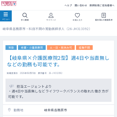
民間医局
ヘルプ
問い合わせ
医師採用ご担当者様へ
求人検索
マイページ
お気に入り
保存済みの
検索条件
岐阜県各務原市・科目不問の常勤医師求人（26-JH313392）
常勤
老健・介護医療院
土・日・祝休み可
経験不問
【岐阜県×介護医療院2型】週4日や当直無し
などの勤務も可能です。
掲載更新日 : 2026年06月05日 案件番号 : 26-JH313392
担当エージェントより
・週4日や当直無しなどライフワークバランスの取れた働き方が
可能です。
勤務地
岐阜県各務原市