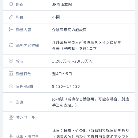
路線
JR高山本線
科目
不問
勤務内容
介護医療院の施設医
介護医療院の入所者管理をメインに勤務
勤務内容詳細
外来（予約制）を週1コマ
給与
1,200万円～2,000万円
勤務日数
週4日～5日
日程/時間
8：30～17：30
応相談（当直なし勤務可。可能な場合、別途
当直
手当を支給。）
オンコール
休日：日曜・その他（当番制で祝日勤務あり
休暇・研究日
（病院のDrとあわせて祝日当番数名でシフト