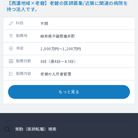
【西濃地域×老健】老健の医師募集/近隣に関連の病院を
持つ法人です。
科目
不問
勤務地
岐阜県不破郡垂井町
年収
1,000万円～1,200万円
勤務日数
4日（週4日～4.5日）
勤務内容
老健の入所者管理
もっと見る
常勤（医師転職）検索