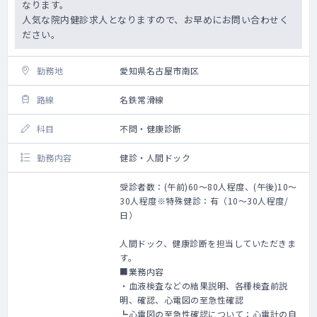
なります。
人気な院内健診求人となりますので、お早めにお問い合わせく
ださい。
勤務地
愛知県名古屋市南区
路線
名鉄常滑線
科目
不問・健康診断
勤務内容
健診・人間ドック
受診者数：(午前)60～80人程度、(午後)10～
30人程度※特殊健診：有（10～30人程度/
日）
人間ドック、健康診断を担当していただきま
す。
■業務内容
・血液検査などの結果説明、各種検査前説
明、確認、心電図の至急性確認
┗心電図の至急性確認について：心電計の自