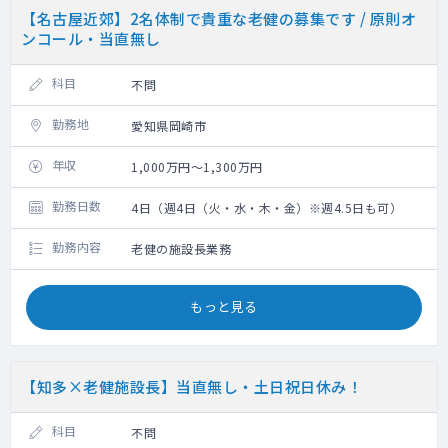
【名古屋近郊】2名体制で貴重な老健の募集です / 原則オ
ンコール・当直無し
科目
不問
勤務地
愛知県岡崎市
年収
1,000万円～1,300万円
勤務日数
4日（週4日（火・水・木・金）※週4.5日も可）
勤務内容
老健の施設長業務
もっと見る
【知多×老健施設長】当直無し・土日祝日休み！
科目
不問