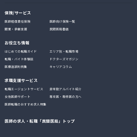
保険/サービス
医師賠償責任保険
医師向け保険一覧
開業・承継支援
民間医局書店
お役立ち情報
はじめての転職ガイド
エリア別・転職市場
転職・バイト体験談
ドクターズマガジン
医療過誤判例集
キャリアコラム
求職支援サービス
転職エージェントサービス
非常勤アルバイト紹介
女性医師サポート
専攻医・専修医の方へ
医師転職のおすすめ求人特集
医師の求人・転職「民間医局」トップ