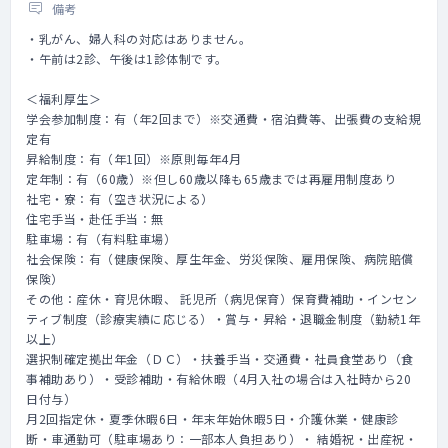
備考
・乳がん、婦人科の対応はありません。
・午前は2診、午後は1診体制です。
＜福利厚生＞
学会参加制度：有（年2回まで）※交通費・宿泊費等、出張費の支給規
定有
昇給制度：有（年1回）※原則毎年4月
定年制：有（60歳）※但し60歳以降も65歳までは再雇用制度あり
社宅・寮：有（空き状況による）
住宅手当・赴任手当：無
駐車場：有（有料駐車場）
社会保険：有（健康保険、厚生年金、労災保険、雇用保険、病院賠償
保険）
その他：産休・育児休暇、 託児所（病児保育）保育費補助・インセン
ティブ制度（診療実績に応じる）・賞与・昇給・退職金制度（勤続1年
以上）
選択制確定拠出年金（ＤＣ）・扶養手当・交通費・社員食堂あり（食
事補助あり）・受診補助・有給休暇（4月入社の場合は入社時から20
日付与）
月2回指定休・夏季休暇6日・年末年始休暇5日・介護休業・健康診
断・車通勤可（駐車場あり：一部本人負担あり）・ 結婚祝・出産祝・