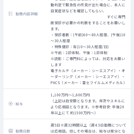
動判定で緊急性の所見が出た場合に、本人に
自覚症状などを確認してもらい、
勤務内容詳細
すぐに専門
医受診が必要かの判断をすることをお願いし
ます。
・受診者数：(午前)60～80人程度、(午後)10
～30人程度
・特殊健診：有(10～30人程度/日)
※午前：2診体制、午後：1診体制
※読影：ご専門科によっては、対応をお願い
します
電子カルテ（メーカー：シーエスアイ）・オ
ーダーリング（メーカー：シーエスアイ）・
PACS（メーカー：富士フイルムメディカル）
1,100万円～1,600万円
（上記は目安額となります。年次やスキルに
給与
より応相談となります。※参考目安: 卒後20
年以上にて 約1500万円〜）
週5日※週32時間以上（週4.5日勤務について
勤務日数
は応相談。但しその場合は、給与は按分とな