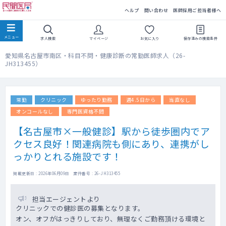
民間医局
ヘルプ
問い合わせ
医師採用ご担当者様へ
求人検索
マイページ
お気に入り
保存済みの
検索条件
愛知県名古屋市南区・科目不問・健康診断の常勤医師求人（26-
JH313455）
常勤
クリニック
ゆったり勤務
週4.5日から
当直なし
オンコールなし
専門医資格不問
【名古屋市×一般健診】駅から徒歩圏内でア
クセス良好！関連病院も側にあり、連携がし
っかりとれる施設です！
掲載更新日 : 2026年06月09日 案件番号 : 26-JH313455
担当エージェントより
クリニックでの健診医の募集となります。
オン、オフがはっきりしており、無理なくご勤務頂ける環境と