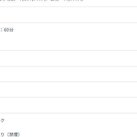
間：60分
ック
あり（禁煙）