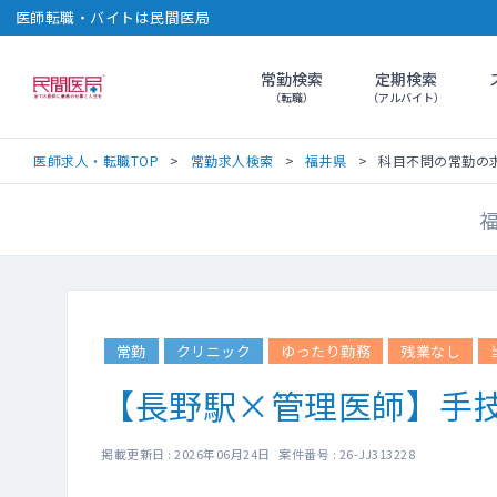
医師転職・バイトは民間医局
常勤検索
定期検索
民間医局
（転職）
（アルバイト）
医師求人・転職TOP
常勤求人検索
福井県
科目不問の常勤の求人（
福
常勤
クリニック
ゆったり勤務
残業なし
【長野駅×管理医師】手技
掲載更新日 : 2026年06月24日 案件番号 : 26-JJ313228