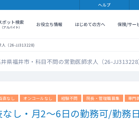
ヘルプ
スポット検索
お役立ち情報
はじめての方へ
保険/サー
（アルバイト）
26-JJ313228)
井県福井市・科目不問の常勤医師求人（26-JJ31322
当直なし
オンコールなし
経験不問
院長・管理職募集
専門
なし・月2～6日の勤務可/勤務