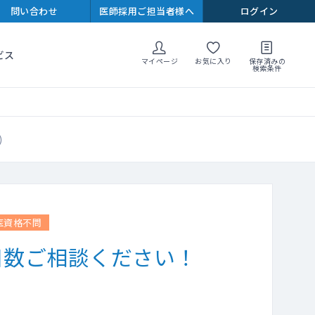
問い合わせ
医師採用ご担当者様へ
ログイン
ビス
マイページ
お気に入り
保存済みの
検索条件
8）
医資格不問
日数ご相談ください！