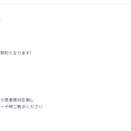
円
働契約となります）
 ※患者様対応無し
ローチ時ご教示ください