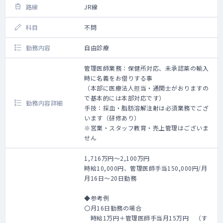
路線
JR線
科目
不問
勤務内容
自由診療
管理医師業務：保健所対応、未承認薬の輸入
時に名義をお借りする事
（本部に医療法人担当・通関士がおりますの
で基本的には本部対応です）
勤務内容詳細
手技：採血・脂肪溶解注射は必須業務でござ
います（研修あり）
※営業・スタッフ教育・売上管理はございま
せん
1,716万円～2,100万円
時給10,000円、管理医師手当150,000円/月
月16日～20日勤務
◆参考例
〇月16日勤務の場合
時給1万円＋管理医師手当月15万円 （す