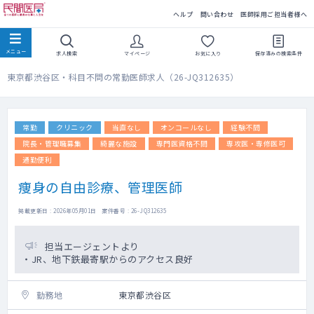
民間医局
ヘルプ
問い合わせ
医師採用ご担当者様へ
求人検索
マイページ
お気に入り
保存済みの
検索条件
東京都渋谷区・科目不問の常勤医師求人（26-JQ312635）
常勤
クリニック
当直なし
オンコールなし
経験不問
院長・管理職募集
綺麗な施設
専門医資格不問
専攻医・専修医可
通勤便利
痩身の自由診療、管理医師
掲載更新日 : 2026年05月01日 案件番号 : 26-JQ312635
担当エージェントより
・JR、地下鉄最寄駅からのアクセス良好
勤務地
東京都渋谷区