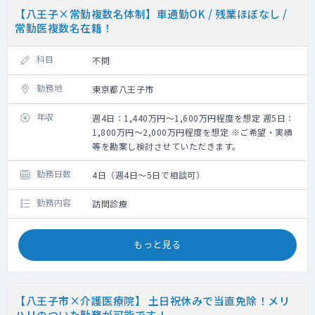
【八王子×常勤複数名体制】車通勤OK / 残業ほぼなし /
常勤医複数名在籍！
科目
不問
勤務地
東京都八王子市
年収
週4日：1,440万円～1,600万円程度を想定 週5日：
1,800万円～2,000万円程度を想定 ※ご希望・実績
等を勘案し検討させていただきます。
勤務日数
4日（週4日～5日で相談可）
勤務内容
訪問診療
もっと見る
【八王子市×介護医療院】 土日祝休みで当直免除！メリ
ハリのついた勤務が可能です！