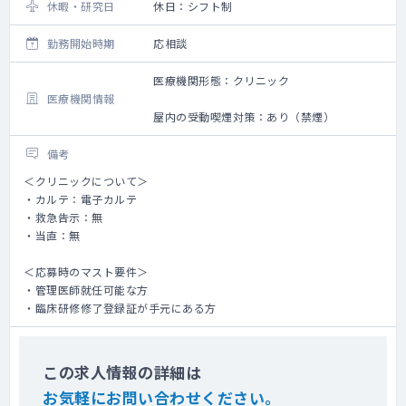
休暇・研究日
休日：シフト制
勤務開始時期
応相談
医療機関形態：クリニック
医療機関情報
屋内の受動喫煙対策：あり（禁煙）
備考
＜クリニックについて＞
・カルテ：電子カルテ
・救急告示：無
・当直：無
＜応募時のマスト要件＞
・管理医師就任可能な方
・臨床研修修了登録証が手元にある方
この求人情報の詳細は
お気軽にお問い合わせください。