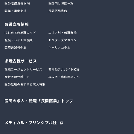
医師賠償責任保険
医師向け保険一覧
開業・承継支援
民間医局書店
お役立ち情報
はじめての転職ガイド
エリア別・転職市場
転職・バイト体験談
ドクターズマガジン
医療過誤判例集
キャリアコラム
求職支援サービス
転職エージェントサービス
非常勤アルバイト紹介
女性医師サポート
専攻医・専修医の方へ
医師転職のおすすめ求人特集
医師の求人・転職「民間医局」トップ
メディカル・プリンシプル社