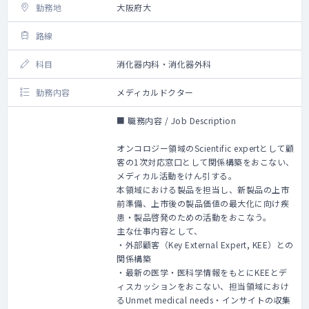
勤務地
大阪府大
路線
科目
消化器内科・消化器外科
勤務内容
メディカルドクター
■ 職務内容 / Job Description
オンコロジー領域のScientific expertとして顧
客の1次対応窓口として関係構築をおこない、
メディカル活動をけん引する。
本領域における製品を担当し、新製品の上市
前準備、上市後の製品価値の最大化に向け疾
患・製品啓発のための活動をおこなう。
主な仕事内容として、
・外部顧客（Key External Expert, KEE）との
関係構築
・最新の医学・医科学情報をもとにKEEとデ
ィスカッションをおこない、担当領域におけ
るUnmet medical needs・インサイトの収集