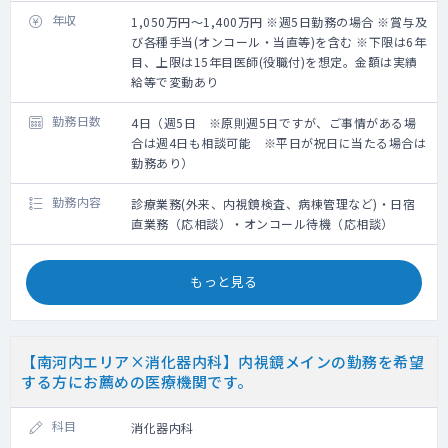
年収
1,050万円～1,400万円 ※週5日勤務の場合 ※賞与及
び各種手当(オンコール・当直等)を含む ※下限は6年
目、上限は15年目医師(役職付)を想定。金額は実績
給等で変動あり
勤務日数
4日（週5日 ※原則週5日ですが、ご事情がある場
合は週4日も相談可能 ※平日が祝日に当たる場合は
勤務あり）
勤務内容
診療業務(外来、内視鏡検査、病棟管理など)・日宿
直業務（応相談）・オンコール待機（応相談）
もっと見る
【南河内エリア×消化器内科】内視鏡メインの勤務を希望
する方にお薦めの医療機関です。
科目
消化器内科