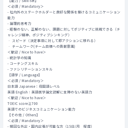
【能力 / Skill-set】
＜必須 / Mandatory＞
- 社内外のステークホルダーと良好な関係を築けるコミュニケーション
能力
- 論理的思考力
- 経験のない、正解のない、課題に対してポジティブに挑戦できる（チ
ャレンジ精神、ポジティブシンキング）
‐ スピード（決定事項に対して即アクションに移れる）
‐ チームワーク(チーム目標への貢献意識)
＜歓迎 / Nice to have＞
- 統計学の知識
- コーチングスキル
- ファシリテーションスキル
【語学 / Language】
＜必須 / Mandatory＞
日本語 Japanese：母国語レベル
英語 English：英語医学論文読解に支障のない英語力
＜歓迎 / Nice to have＞
TOEIC score≧700
英語でのビジネスコミュニケーション能力
【その他 / Others】
＜必須 / Mandatory＞
- 頻回な外出・国内出張が可能な方（15日/月 程度）