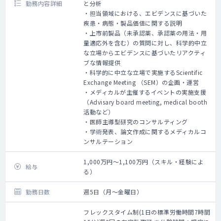
勤務内容詳細
と分析
・担当領域における、エビデンスに基づいた
疾患・病態・製品価値に関する説明
・上市前製品（未承認薬、承認薬の用法・用
量適応外を含む）の質問に対し、科学的中立
な立場からエビデンスに基づいたリアクティ
ブな情報提供
・科学的に中立な立場で実施するScientific
Exchange Meeting （SEM）の企画・運営
・メディカルが主催するイベントの実施支援
（Advisary board meeting, medical booth
活動など）
・医師主導型研究のコンサルティング
・学術発表、論文作成に関するメディカルコ
ンサルテーション
1,000万円～1,100万円（スキル・経験によ
給与
る）
勤務日数
週5日（月～金曜日）
フレックスタイム制(1日の標準労働時間7時間