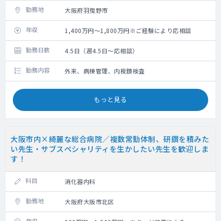
勤務地
大阪府羽曳野市
年収
1,400万円～1,800万円※ご経験により応相談
勤務日数
4.5日（週4.5日～応相談）
勤務内容
外来、病棟管理、内視鏡検査
もっと見る
大阪市内×綺麗な総合病院／複数常勤体制、研鑽を積みた
い先生・サブスぺシャリティを生かしたい先生を歓迎しま
す！
科目
消化器内科
勤務地
大阪府大阪市北区
年収