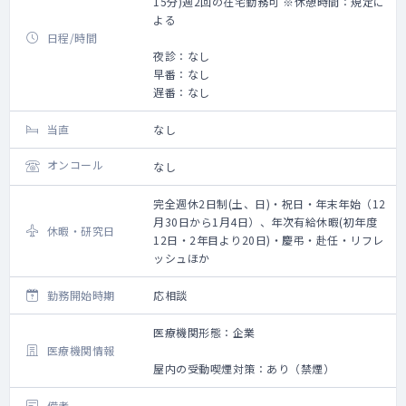
15分)週2回の在宅勤務可 ※休憩時間：規定に
よる
日程/時間
夜診：なし
早番：なし
遅番：なし
当直
なし
オンコール
なし
完全週休2日制(土、日)・祝日・年末年始（12
月30日から1月4日）、年次有給休暇(初年度
休暇・研究日
12日・2年目より20日)・慶弔・赴任・リフレ
ッシュほか
勤務開始時期
応相談
医療機関形態：企業
医療機関情報
屋内の受動喫煙対策：あり（禁煙）
備考