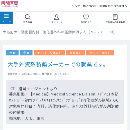
民間医局
ヘルプ
問い合わせ
医師採用ご担当者様へ
求人検索
マイページ
お気に入り
保存済みの
検索条件
大阪府大・消化器内科・消化器外科の常勤医師求人（26-JZ310618）
常勤
企業
土・日・祝休み可
当直なし
オンコールなし
大手外資系製薬メーカーでの就業です。
掲載更新日 : 2026年06月16日 案件番号 : 26-JZ310618
担当エージェントより
募集形態：【Medical】Medical Science Liaison, ﾒﾃﾞｨｶﾙ本部
ｵﾝｺﾛｼﾞｰ部門 ﾒﾃﾞｨｶﾙｻｲｴﾝｽﾘｴｿﾞﾝｸﾞﾙｰﾌﾟ(消化器がん領域)_GC
対象専門科目：内科、消化器内科、消化器外科※抗がん剤治療
の経験要
勤務地：大阪、東京