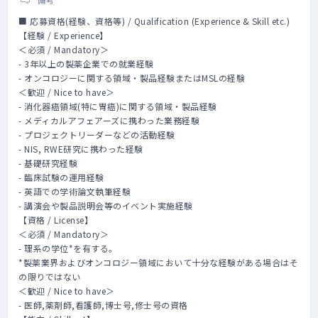
■ 応募資格(経験、資格等) / Qualification (Experience & Skill etc.)
【経験 / Experience】
＜必須 / Mandatory＞
- 3年以上の製薬企業での就業経験
- オンコロジーに関する領域・製品経験またはMSLの経験
＜歓迎 / Nice to have＞
- 消化器癌領域(特に胃癌)に関する領域・製品経験
- メディカルアフェアーズに携わった業務経験
- プロジェクトリーダーなどの活動経験
- NIS, RWE研究に携わった経験
- 基礎研究経験
- 臨床試験の運用経験
- 英語での学術論文執筆経験
- 講演会や製品説明会等のイベント実施経験
【資格 / License】
＜必須 / Mandatory＞
- 理系の学位*を有する。
*製薬業界およびオンコロジー領域において十分な経験がある場合はそ
の限りではない
＜歓迎 / Nice to have＞
- 医師,薬剤師,看護師,博士号,修士号の資格