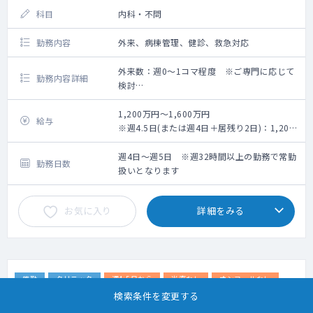
科目
内科・不問
勤務内容
外来、病棟管理、健診、救急対応
外来数：週0～1コマ程度 ※ご専門に応じて
勤務内容詳細
検討
【担当業務】
外来：0～1コマ/週
1,200万円～1,600万円
給与
外来数：30名程/コマ
※週4.5日(または週4日＋居残り2日)：1,200
担当病棟数：25床～MAX30床
万円～、週5日：1,400万円～
※年次、スキル、勤務ボリューム、早出・居
週4日～週5日 ※週32時間以上の勤務で常勤
勤務日数
残り当番の頻度によって検討
扱いとなります
お気に入り
詳細をみる
常勤
クリニック
週4.5日から
当直なし
オンコールなし
高額給与
院長・管理職募集
検索条件を変更する