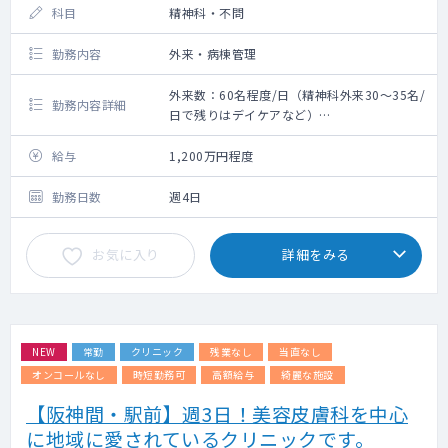
科目
精神科・不問
勤務内容
外来・病棟管理
外来数：60名程度/日（精神科外来30～35名/
勤務内容詳細
日で残りはデイケアなど）
救急搬入数：なし
〇外来・病棟の対応
給与
1,200万円程度
〇うつ病、認知症の患者の割合が高いです
（アルコール依存症も稀にいます）
勤務日数
週4日
〇指導医のサポート体制がございます。
お気に入り
詳細をみる
NEW
常勤
クリニック
残業なし
当直なし
オンコールなし
時短勤務可
高額給与
綺麗な施設
【阪神間・駅前】週3日！美容皮膚科を中心
に地域に愛されているクリニックです。