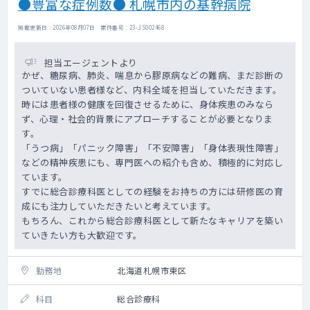
●豊富な症例数● 札幌市内の基幹病院
掲載更新日 : 2026年08月07日 案件番号 : 23-JS002468
担当エージェントより
かぜ、糖尿病、肺炎、喘息から膠原病などの難病、まだ診断の
ついていない患者様など、内科全域を担当していただきます。
時には患者様の健康を回復させるために、身体疾患のみなら
ず、心理・社会的背景にアプローチすることが必要となりま
す。
「うつ病」「パニック障害」「不安障害」「身体表現性障害」
などの精神疾患にも、専門医への紹介も含め、積極的に対応し
ています。
すでに総合診療科医としての経験をお持ちの方には研修医の育
成にも注力していただきたいと考えています。
もちろん、これから総合診療科医として新たなキャリアを築い
ていきたい方も大歓迎です。
勤務地
北海道札幌市東区
科目
総合診療科