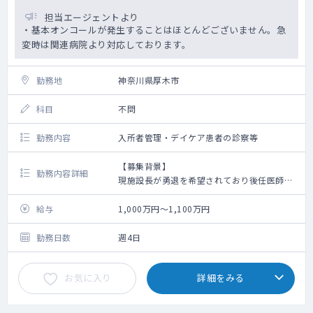
担当エージェントより
・基本オンコールが発生することはほとんどございません。急
変時は関連病院より対応しております。
勤務地
神奈川県厚木市
科目
不問
勤務内容
入所者管理・デイケア患者の診察等
【募集背景】
勤務内容詳細
現施設長が勇退を希望されており後任医師を
募集
給与
1,000万円～1,100万円
【勤務内容】
・入所者定員100名（一般棟60名・認知症専
勤務日数
週4日
門棟40名）の管理 ※現在92～93名程の稼働
・通所定員20名の診察 ※現在平均12名程
お気に入り
詳細をみる
・看取りは翌朝対応となりますので、お休み
時や夜間などは関連病院の医師で対応できる
範囲は対応しております。