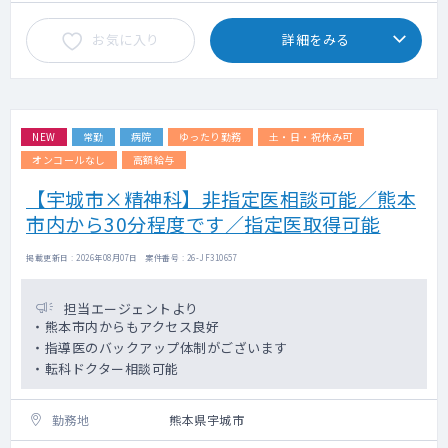
・電子カルテ（モバカル）
お気に入り
詳細をみる
NEW
常勤
病院
ゆったり勤務
土・日・祝休み可
オンコールなし
高額給与
【宇城市×精神科】非指定医相談可能／熊本
市内から30分程度です／指定医取得可能
掲載更新日 : 2026年08月07日 案件番号 : 26-JF310657
担当エージェントより
・熊本市内からもアクセス良好
・指導医のバックアップ体制がございます
・転科ドクター相談可能
勤務地
熊本県宇城市