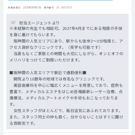
掲載更新日 : 2026年08月07日 案件番号 : 26-JW314133
担当エージェントより
※未経験の先生でも相談可。2027年4月までにある程度の手技
を身に着けてもらいます。
阪神間の人気エリアにあり、駅からも徒歩2～3分程度と、ア
クセス良好なクリニックです。（見学も可能です）
当直もなくご家族との時間も大切にしながら、オンとオフの
メリハリをつけてご勤務いただけます。
■阪神間の人気エリアで駅近で通勤便利■
開院より10数年の地域では有名なクリニックです。
美容皮膚科を中心に幅広くメニューを用意しており、症例も
豊富で、メディカルエステをはじめ各種最新レーザー治療、点
滴療法、メディカルアートメイクや手術もおこなっておりま
す。
女性スタッフがほとんどで、毎日活気にあふれております。
また、スタッフ同士の仲も良く、分からないことはすぐに聞け
る雰囲気です。