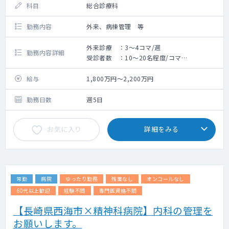
科目
総合診療科
勤務内容
外来、病棟管理 等
外来診療 ：3～4コマ/週
勤務内容詳細
受診者数 ：10～20名程度/コマ
病棟管理数：20～25床
当直 ：月4回程度（要相談）
給与
1,800万円～2,200万円
訪問診療 ：相談のうえ（診療体制は日勤
帯・夜間ともに、看護師との2人体制です。）
勤務日数
週5日
オンコール：当番制です。
お気に入り
詳細をみる
常勤
病院
ゆったり勤務
残業なし
オンコールなし
60代以上歓迎
経験不問
専門医資格不問
【長崎県西海市×精神科病院】内科の管理を
お願いします。