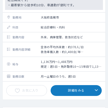
結果判定・説明（胸部・ 胃部 ・可能なら乳腺
・最寄駅から徒歩約10分、車通勤が便利です。
の一次読影）
専門外の場合は、院長をはじめとした常勤医
勤務地
がフォローします。
大阪府高槻市
遠隔読影あり
二次読影：胸部・胃部・乳腺
科目
総合診療科・内科
勤務内容
外来、病棟管理、救急対応など
全体の平均外来数：約370人/日
勤務内容詳細
救急車搬入数：約3,400台/年
外来・病棟管理・救急対応です。
1,136万円～1,488万円
給与
※代表的な症例※
規定：週5日・免許取得10～15年目で1,136
良性頭位変換性めまい症、けいれん発作、失
万円ですが
神、頚椎症
※最終的には面談後に提示いたします。（各
勤務日数
月～土曜日のうち、週5日
肺炎(市中肺炎、医療ケア関連肺炎、間質性肺
手当含まず）
炎、肺塞栓症)、慢性閉塞性肺疾患
お気に入り
詳細をみる
出血性胃炎、慢性胆嚢炎、虚血性腸炎、ネフ
ローゼ症候群
糖尿病性ケトアシドーシス、アルコール性ケ
トアシドーシス