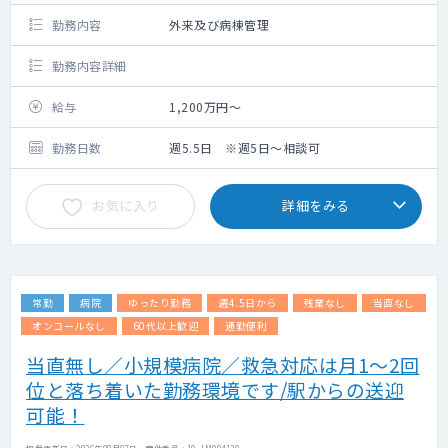
勤務内容
外来及び病棟管理
勤務内容詳細
給与
1,200万円～
勤務日数
週5.5日 ※週5日～相談可
お気に入り
詳細をみる
常勤
病院
ゆったり勤務
週4.5日から
残業なし
当直なし
オンコールなし
60代以上歓迎
通勤便利
当直無し／小規模病院／救急対応は月1～2回
位と落ち着いた勤務環境です/駅からの送迎
可能！