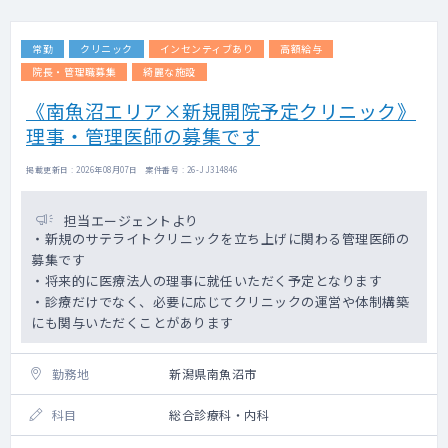
常勤
クリニック
インセンティブあり
高額給与
院長・管理職募集
綺麗な施設
《南魚沼エリア×新規開院予定クリニック》
理事・管理医師の募集です
掲載更新日 : 2026年08月07日 案件番号 : 26-JJ314846
担当エージェントより
・新規のサテライトクリニックを立ち上げに関わる管理医師の
募集です
・将来的に医療法人の理事に就任いただく予定となります
・診療だけでなく、必要に応じてクリニックの運営や体制構築
にも関与いただくことがあります
勤務地
新潟県南魚沼市
科目
総合診療科・内科