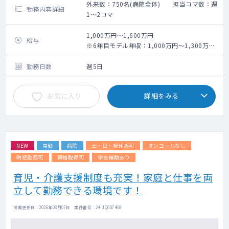
外来数：750名(病院全体) 担当コマ数：週
勤務内容詳細
1～2コマ
1,000万円～1,600万円
給与
※6年目モデル年収：1,000万円～1,300万円
／10年目モデル年収：1,450万円～1,600万
円
勤務日数
週5日
（勤務日数、経験年数によって変動あり）
お気に入り
詳細をみる
NEW
常勤
病院
土・日・祝休み可
オンコールなし
時短勤務可
資格取得可
学会補助あり
育児・介護支援制度も充実！家庭と仕事を両
立して勤務できる環境です！
掲載更新日 : 2026年08月07日 案件番号 : 24-JQ007468