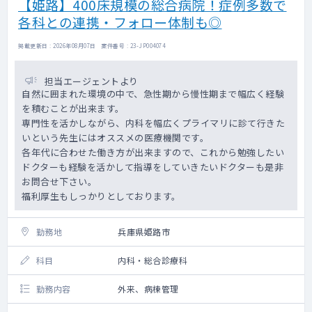
【姫路】400床規模の総合病院！症例多数で
各科との連携・フォロー体制も◎
掲載更新日 : 2026年08月07日 案件番号 : 23-JP004074
担当エージェントより
自然に囲まれた環境の中で、急性期から慢性期まで幅広く経験
を積むことが出来ます。
専門性を活かしながら、内科を幅広くプライマリに診て行きた
いという先生にはオススメの医療機関です。
各年代に合わせた働き方が出来ますので、これから勉強したい
ドクターも経験を活かして指導をしていきたいドクターも是非
お問合せ下さい。
福利厚生もしっかりとしております。
勤務地
兵庫県姫路市
科目
内科・総合診療科
勤務内容
外来、病棟管理