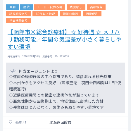
不明熱、リウマチ性多発筋痛症、再生不良性
常勤
病院
土・日・祝休み可
残業なし
高額給与
貧血、鉄欠乏性貧血
尿路感染症、敗血症性ショック、菌血症、熱
託児施設あり
60代以上歓迎
綺麗な施設
通勤便利
中症、アナフィラキシー、突発性難聴
学会補助あり
【函館市×総合診療科】☆ 好待遇 ☆ メリハ
リ勤務可能／年間の気温差が小さく暮らしや
すい環境
掲載更新日 : 2026年08月06日 案件番号 : 26-JI310610
担当エージェントより
◇道南の経済行政の中心都市であり、情緒溢れる観光都市
◇本州からもアクセス良好 (函館空港 羽田⇔函館間は1日7便
程度運行)
◇近隣医療機関との緻密な連携体制が整っています
◇亜急性期から回復期まで、地域住民に密着した方針
◇残業はほとんどなく、お休みも取りやすい環境です
勤務地
北海道函館市