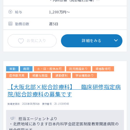
・2診体制で午前最大90名の受け入れ枠があ
ります。
給与
1,200万円～
・予約状況により、特殊健診のご対応あり
・腹部エコー、心電図の判定が出た際、受診
勤務日数
週5日
者の方へ結果説明を行っていただく場合がご
ざいます
お気に入り
詳細をみる
・女性フロア/男性フロアどちらもご担当いた
だく可能性があります。
・外来診療：有り（二次健診程度）
※今後保険診療も拡充していきたく、ご専門
に応じた外来を設けることも検討可能です
常勤
病院
土・日・祝休み可
託児施設あり
資格取得可
■読影について
症例数充実
綺麗な施設
通勤便利
学会補助あり
※以下の読影が発生します。読影可能なもの
【大阪北部×総合診療科】 臨床研修指定病
をご明示ください
院/総合診療科の募集です
・X線読影（胸部・胃部）
・乳腺読影（マンモ・エコー）
・心電図読影
掲載更新日 : 2026年08月06日 案件番号 : 25-JX304548
・腹部エコー読影
・CT読影（胸部・腹部）
担当エージェントより
検査技師と読影もあり。
・北摂地域にあります日本内科学会認定医制度教育関連病院の
総合病院です。