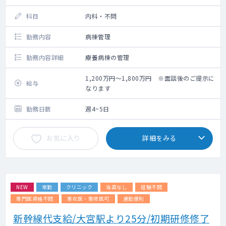
科目
内科・不問
勤務内容
病棟管理
勤務内容詳細
療養病棟の管理
1,200万円～1,800万円 ※面談後のご提示に
給与
なります
勤務日数
週4~5日
お気に入り
詳細をみる
NEW
常勤
クリニック
当直なし
経験不問
専門医資格不問
専攻医・専修医可
通勤便利
新幹線代支給/大宮駅より25分/初期研修修了