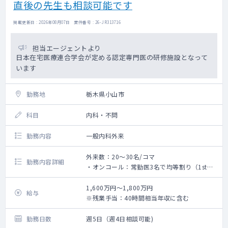
直後の先生も相談可能です
掲載更新日 : 2026年08月07日 案件番号 : 26-JR313716
担当エージェントより
日本在宅医療連合学会が定める認定専門医の研修施設となって
います
勤務地
栃木県小山市
科目
内科・不問
勤務内容
一般内科外来
外来数：20～30名/コマ
勤務内容詳細
・オンコール：常勤医3名で均等割り（1st看
護師、2nd医師）
└主な対応は熱発やお看取りとなりますが、
1,600万円～1,800万円
給与
予想出来うることは日中のうちにカンファレ
※残業手当：40時間相当年収に含む
ンス等で共有がございます
・外来と合わせて緊急往診のご対応をいただ
勤務日数
週5日（週4日相談可能)
く可能性がございます。