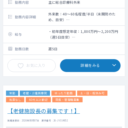
勤務内容
主に総合診療科外来
外来数：40～60名程度/半日（未開院のた
勤務内容詳細
め、目安）
主に総合診療科外来
※勤務内容は、相談となります。
・初年度想定年収：1,800万円～2,200万円
給与
（週5日目安）
・翌年度以降：クリニックの利益や業績に応
じたインセンティブを別途支給予定
勤務日数
週5日
お気に入り
詳細をみる
常勤
老健・介護医療院
ゆったり勤務
土・日・祝休み可
当直なし
60代以上歓迎
院長・管理職募集
【老健施設長の募集です！】
掲載更新日 : 2026年08月07日 案件番号 : 26-JV314852