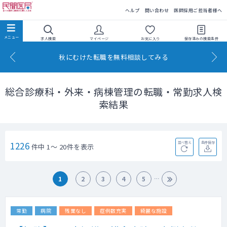
民間医局
ヘルプ
問い合わせ
医師採用ご担当者様へ
求人検索
マイページ
お気に入り
保存済みの
検索条件
秋にむけた転職を無料相談してみる
総合診療科・外来・病棟管理の転職・常勤求人検
索結果
1226
並べ替え
条件保存
件中 1～ 20件を表示
1
2
3
4
5
常勤
病院
残業なし
症例数充実
綺麗な施設