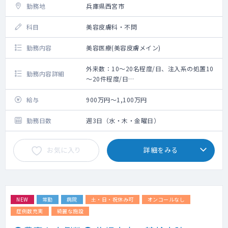
勤務地
兵庫県西宮市
科目
美容皮膚科・不問
勤務内容
美容医療(美容皮膚メイン)
外来数：10～20名程度/日、注入系の処置10
勤務内容詳細
～20件程度/日
《主な疾患》
美容皮膚（にきび、アンチエイジングな
給与
900万円～1,100万円
ど）、ヒアルロン酸・ボトックス注入、
ニキビ・アトピーなどの治療
勤務日数
週3日（水・木・金曜日）
ピアッシング、レーザー、皮膚腫瘍摘出
術、二重瞼・糸リフトなどの手術治療
お気に入り
詳細をみる
【設備】
電子カルテ：あり
その他美容機器は多数あり、必要があれば
導入も検討致します。
NEW
常勤
病院
土・日・祝休み可
オンコールなし
症例数充実
綺麗な施設