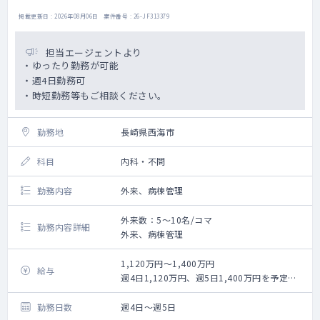
掲載更新日 : 2026年08月06日 案件番号 : 26-JF313379
担当エージェントより
・ゆったり勤務が可能
・週4日勤務可
・時短勤務等もご相談ください。
勤務地
長崎県西海市
科目
内科・不問
勤務内容
外来、病棟管理
外来数：5～10名/コマ
勤務内容詳細
外来、病棟管理
1,120万円～1,400万円
給与
週4日1,120万円、週5日1,400万円を予定
（応相談）
勤務日数
週4日～週5日