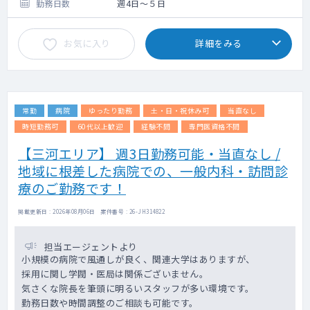
活動、法人グループの活動等
勤務日数
週4日～５日
勤務時間・休憩時間：
お気に入り
詳細をみる
始業・終業時間 月曜～金曜日 9：00～
17：30（休憩1時間） 土曜日 9：00～
13：00
半日勤務の場合 午前9：00～13：00、午後
13：30～17：30
常勤
病院
ゆったり勤務
土・日・祝休み可
当直なし
勤務日：要相談 ※土曜日午前の勤務可能者
時短勤務可
60代以上歓迎
経験不問
専門医資格不問
を優遇
【三河エリア】 週3日勤務可能・当直なし /
地域に根差した病院での、一般内科・訪問診
身分：勤務が週4.5日かつ週32時間以上を正
規常勤、週4.0日かつ32時間は嘱託常勤とす
療のご勤務です！
る。
掲載更新日 : 2026年08月06日 案件番号 : 26-JH314822
担当エージェントより
小規模の病院で風通しが良く、関連大学はありますが、
採用に関し学閥・医局は関係ございません。
気さくな院長を筆頭に明るいスタッフが多い環境です。
勤務日数や時間調整のご相談も可能です。