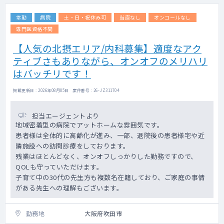
常勤
病院
土・日・祝休み可
当直なし
オンコールなし
専門医資格不問
【人気の北摂エリア/内科募集】適度なアク
ティブさもありながら、オンオフのメリハリ
はバッチリです！
掲載更新日 : 2026年08月05日 案件番号 : 26-JZ311704
担当エージェントより
地域密着型の病院でアットホームな雰囲気です。
患者様は全体的に高齢化が進み、一部、退院後の患者様宅や近
隣施設への訪問診療をしております。
残業はほとんどなく、オンオフしっかりした勤務ですので、
QOLも守っていただけます。
子育て中の30代の先生方も複数名在籍しており、ご家庭の事情
がある先生への理解もございます。
勤務地
大阪府吹田市