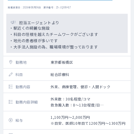
掲載更新日 : 2026年08月06日 案件番号 : 25-JQ309417
担当エージェントより
・駅近くの綺麗な施設
・科目の垣根を越えたチームワークがございます
・地元の患者様が多いです
・大手法人施設の為、職場環境が整っております
勤務地
東京都板橋区
科目
総合診療科
勤務内容
外来、病棟管理、健診・人間ドック
外来数：30名程度/コマ
勤務内容詳細
救急搬入数：8～13台程度/日
診療：
外来（一般内科含）、病棟管理（一般内科
1,100万円～2,000万円
給与
含）、検査、化学療法、輸血、区民健診等
※目安、医師10年目で1200万円～1300万円
その他：院内行事、委員会、会務等の参加・