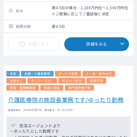
【期待される業務内容】
60床の小規模病院にて一般内科医としてのご
週4.5日の場合：1,200万円位～1,500万円位
給与
勤務をお願いいたします。
※ご経験に応じてご面談後に決定
・一般内科外来：週2～3コマ程度※コマ数応
相談の上決定
勤務日数
週4.5日
・外来患者数：15~25名程度※日によって増
減有
お気に入り
詳細をみる
・病棟管理：20名程度
※現在、常勤医2名と週3.5日の非常勤医の計
3名で担当を割り振っています。
常勤
老健・介護医療院
ゆったり勤務
土・日・祝休み可
当直なし
オンコールなし
60代以上歓迎
経験不問
院長・管理職募集
綺麗な施設
専門医資格不問
介護医療院の施設長業務です/ゆったり勤務
掲載更新日 : 2026年08月07日 案件番号 : 26-JQ314828
担当エージェントより
・ゆったりとした勤務です