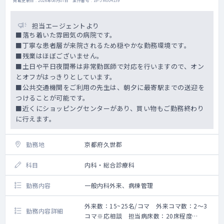
掲載更新日 : 2026年08月07日 案件番号 : 19-JM004139
担当エージェントより
■落ち着いた雰囲気の病院です。
■丁寧な患者層が来院されるため穏やかな勤務環境です。
■残業はほぼございません。
■土日や平日夜間帯は非常勤医師で対応を行いますので、オン
とオフがはっきりとしています。
■公共交通機関をご利用の先生は、朝夕に最寄駅までの送迎を
つけることが可能です。
■近くにショッピングセンターがあり、買い物もご勤務終わり
に行えます。
勤務地
京都府久世郡
科目
内科・総合診療科
勤務内容
一般内科外来、病棟管理
外来数：15~25名/コマ 外来コマ数：2～3
勤務内容詳細
コマ※応相談 担当病床数：20床程度