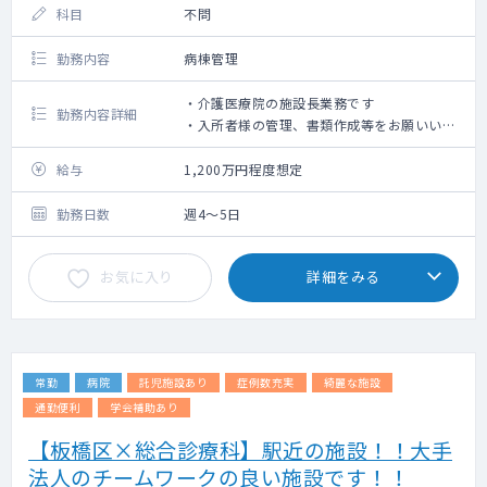
科目
不問
勤務内容
病棟管理
・介護医療院の施設長業務です
勤務内容詳細
・入所者様の管理、書類作成等をお願いいた
します。
給与
1,200万円程度想定
勤務日数
週4～5日
お気に入り
詳細をみる
常勤
病院
託児施設あり
症例数充実
綺麗な施設
通勤便利
学会補助あり
【板橋区×総合診療科】駅近の施設！！大手
法人のチームワークの良い施設です！！