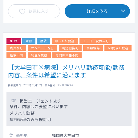
お気に入り
詳細をみる
NEW
常勤
病院
ゆったり勤務
土・日・祝休み可
残業なし
オンコールなし
時短勤務可
高額給与
60代以上歓迎
経験不問
綺麗な施設
専門医資格不問
【大牟田市×病院】メリハリ勤務可能/勤務
内容、条件は希望に沿います
掲載更新日 : 2026年08月07日 案件番号 : 23-JF006869
担当エージェントより
条件、内容はご要望に沿います
メリハリ勤務
病棟管理のみも検討可
勤務地
福岡県大牟田市