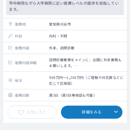
市中病院ながら大学病院に近い医療レベルの提供を目指してい
ます。
勤務地
愛知県刈谷市
科目
内科・不問
勤務内容
外来、訪問診療
訪問診療業務をメインに、合間に外来業務も
勤務内容詳細
お願いします。
法人内の関連施設（病院隣接）の50～60名程
度をメインに、近隣の居宅も1～3件程お願い
900万円～1,200万円（ご経験や対応数などに
給与
致します。
応じて応相談）
外来は一般内科外来をはじめ、先生のご専門
に応じてお願いしております。
勤務日数
週3日（週5日等相談も可能）
お気に入り
詳細をみる