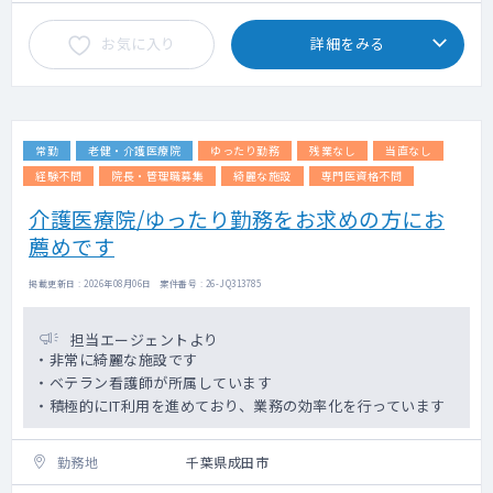
お気に入り
詳細をみる
常勤
老健・介護医療院
ゆったり勤務
残業なし
当直なし
経験不問
院長・管理職募集
綺麗な施設
専門医資格不問
介護医療院/ゆったり勤務をお求めの方にお
薦めです
掲載更新日 : 2026年08月06日 案件番号 : 26-JQ313785
担当エージェントより
・非常に綺麗な施設です
・ベテラン看護師が所属しています
・積極的にIT利用を進めており、業務の効率化を行っています
勤務地
千葉県成田市