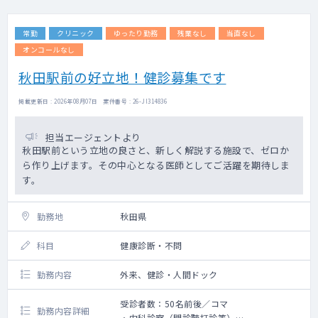
・病院からの急患は月0～1件程度
常勤
クリニック
ゆったり勤務
残業なし
当直なし
オンコールなし
秋田駅前の好立地！健診募集です
掲載更新日 : 2026年08月07日 案件番号 : 26-JI314836
担当エージェントより
秋田駅前という立地の良さと、新しく解説する施設で、ゼロか
ら作り上げます。その中心となる医師としてご活躍を期待しま
す。
勤務地
秋田県
科目
健康診断・不問
勤務内容
外来、健診・人間ドック
受診者数：50名前後／コマ
勤務内容詳細
・内科診察（問診聴打診等）