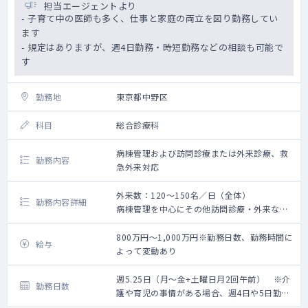
担当エージェントより
- 子育て中の医師も多く、仕事と家庭の両立を図り勤務してい
ます
- 規定はありますが、週4日勤務・時短勤務などの相談も可能で
す
勤務地
東京都中野区
科目
総合診療科
病棟管理および訪問診療または外来診療、救
勤務内容
急外来対応
外来数：120～150名／日（全体）
勤務内容詳細
病棟管理を中心にその他訪問診療・外来など
に従事していただきます。
内科の常勤医全員が訪問診療を行っていま
800万円～1,000万円※勤務日数、勤務時間に
給与
す。
よって変動あり
週5.25日（月～金+土曜日月2回午前） ※介
勤務日数
護や育児の事情がある場合、週4日や5日勤務
も相談可能