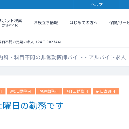
ヘルプ
スポット検索
お役立ち情報
はじめての方へ
保険/サー
（アルバイト）
目不問の定期の求人（24-TJ002744)
科・科目不問の非常勤医師バイト・アルバイト求人（24-
可
週1日勤務可
隔週勤務可
月1回勤務可
宿日直許可
土曜日の勤務です