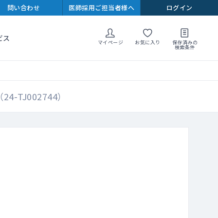
問い合わせ
医師採用ご担当者様へ
ログイン
ビス
マイページ
お気に入り
保存済みの
検索条件
TJ002744）