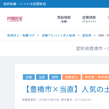
医師転職・バイトは民間医局
常勤検索
定期検索
民間医局
（転職）
（アルバイト）
医師求人・転職TOP
定期アルバイト求人検索
愛知県
内科・科
愛知県豊橋市・内
定期
当直
病院
高額給与
専攻医・専修医
【豊橋市×当直】人気の
掲載更新日 : 2026年07月03日 案件番号 : 24-TJ002744