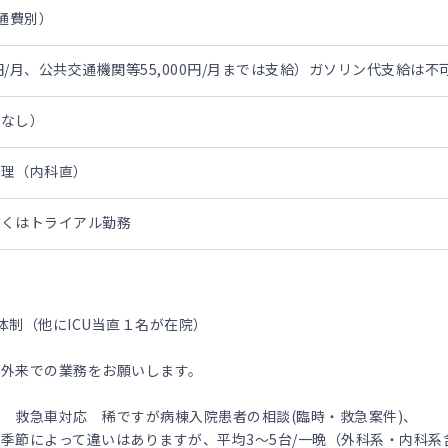
交通費別）
0円/月、公共交通機関等55,000円/月までは支給）ガソリン代支給は不
担なし）
管理（内科直）
しくはトライアル勤務
体制（他にICU当直１名が在院）
急外来での業務をお願いします。
 救急車対応 稀ですが病棟入院患者の相談(臨時・救急案件)、
季節によって違いはありますが、平均3～5台/一晩（外科系・内科系