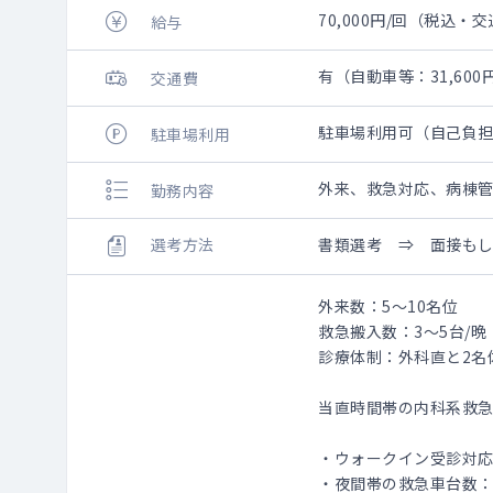
70,000円/回（税込・
給与
有（自動車等：31,60
交通費
駐車場利用可（自己負
駐車場利用
外来、救急対応、病棟
勤務内容
選考方法
書類選考 ⇒ 面接も
外来数：5～10名位
救急搬入数：3～5台/晩
診療体制：外科直と2名
当直時間帯の内科系救
・ウォークイン受診対応
・夜間帯の救急車台数：