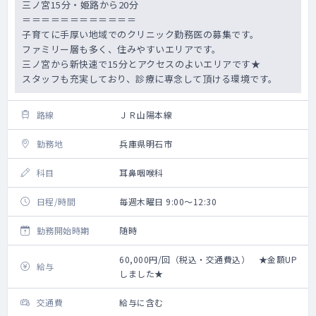
三ノ宮15分・姫路から20分
＝＝＝＝＝＝＝＝＝＝＝＝
子育てに手厚い地域でのクリニック勤務医の募集です。
ファミリー層も多く、住みやすいエリアです。
三ノ宮から新快速で15分とアクセスのよいエリアです★
スタッフも充実しており、診療に専念して頂ける環境です。
路線
ＪＲ山陽本線
勤務地
兵庫県明石市
科目
耳鼻咽喉科
日程/時間
毎週木曜日 9:00～12:30
勤務開始時期
随時
60,000円/回（税込・交通費込） ★金額UP
給与
しました★
交通費
給与に含む