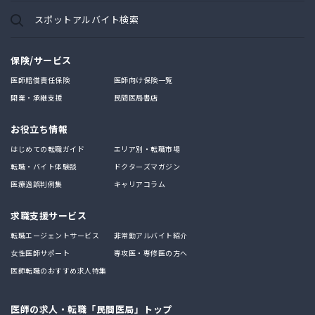
スポットアルバイト検索
保険/サービス
医師賠償責任保険
医師向け保険一覧
開業・承継支援
民間医局書店
お役立ち情報
はじめての転職ガイド
エリア別・転職市場
転職・バイト体験談
ドクターズマガジン
医療過誤判例集
キャリアコラム
求職支援サービス
転職エージェントサービス
非常勤アルバイト紹介
女性医師サポート
専攻医・専修医の方へ
医師転職のおすすめ求人特集
医師の求人・転職「民間医局」トップ