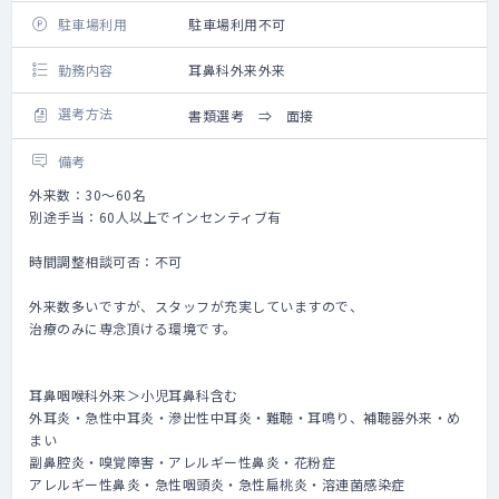
駐車場利用
駐車場利用不可
勤務内容
耳鼻科外来外来
選考方法
書類選考 ⇒ 面接
備考
外来数：30～60名
別途手当：60人以上でインセンティブ有
時間調整相談可否：不可
外来数多いですが、スタッフが充実していますので、
治療のみに専念頂ける環境です。
耳鼻咽喉科外来＞小児耳鼻科含む
外耳炎・急性中耳炎・滲出性中耳炎・難聴・耳鳴り、補聴器外来・め
まい
副鼻腔炎・嗅覚障害・アレルギー性鼻炎・花粉症
アレルギー性鼻炎・急性咽頭炎・急性扁桃炎・溶連菌感染症