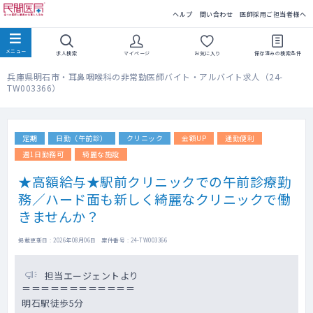
民間医局
ヘルプ
問い合わせ
医師採用ご担当者様へ
求人検索
マイページ
お気に入り
保存済みの
検索条件
兵庫県明石市・耳鼻咽喉科の非常勤医師バイト・アルバイト求人（24-
TW003366）
定期
日勤（午前診）
クリニック
金額UP
通勤便利
週1日勤務可
綺麗な施設
★高額給与★駅前クリニックでの午前診療勤
務／ハード面も新しく綺麗なクリニックで働
きませんか？
掲載更新日 : 2026年08月06日 案件番号 : 24-TW003366
担当エージェントより
＝＝＝＝＝＝＝＝＝＝＝＝
明石駅徒歩5分