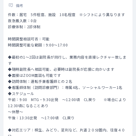
備考
件数：居宅 5件程度、施設 10名程度 ※シフトにより異なります
救急搬入数：0台
診療体制：2診体制
時間調整相談可否：可能
時間調整可能な範囲：9:00～17:00
◆最初の1～2回は副院長が同行し、業務内容を直接レクチャー致しま
す
◆随時副院長へ相談可能、必要時は副院長が応援に向かいます
◆面接はZOOM面談も可能です
◆訪問体制：運転手兼看護師との２名
◆看護師体制（訪問診療部門）：専属4名、ソーシャルワーカー1名
◆スケジュール
午前：9:00 MTG・9:30出発 ～12:00頃 CL戻り ※場合により
12:30頃になることあり
～休憩～
午後：13:30出発 ～17:00頃 CL戻り
◆対応エリア：桐生、みどり、足利など、片道２０分圏内、往復４０
分