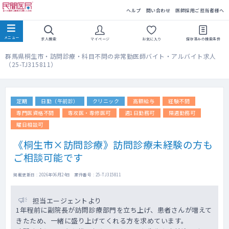
民間医局
ヘルプ
問い合わせ
医師採用ご担当者様へ
求人検索
マイページ
お気に入り
保存済みの
検索条件
群馬県桐生市・訪問診療・科目不問の非常勤医師バイト・アルバイト求人
（25-TJ315811）
定期
日勤（午前診）
クリニック
高額給与
経験不問
専門医資格不問
専攻医・専修医可
週1日勤務可
隔週勤務可
曜日相談可
《桐生市×訪問診療》訪問診療未経験の方も
ご相談可能です
掲載更新日 : 2026年06月24日 案件番号 : 25-TJ315811
担当エージェントより
1年程前に副院長が訪問診療部門を立ち上げ、患者さんが増えて
きたため、一緒に盛り上げてくれる方を求めています。