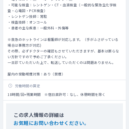
・可能な検査：レントゲン・CT・血液検査（一般的な緊急生化学検
査・心電図・PCR検査）
・レントゲン技師：常駐
・検査技師：オンコール
・患者の主な疾患：一般外科・外傷等
※救急のホットラインは看護師が対応します。（手がふさがっている
場合は事務方が対応)
その際、必ずドクターの確認もさせていただきますが、基本は断らな
い方針ですので予めご了承ください。
一旦診ていただいた上で、転送していただくのは問題ありません。
屋内の受動喫煙対策：あり（禁煙）
労働時間の算定
18時間/回+残業時間 ※宿日直許可：なし、休憩時間を除く
この求人情報の詳細は
お気軽にお問い合わせください。