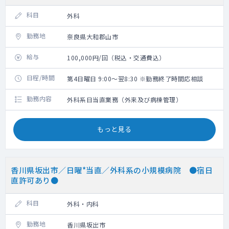
科目
外科
勤務地
奈良県大和郡山市
給与
100,000円/回（税込・交通費込）
日程/時間
第4日曜日 9:00～翌8:30 ※勤務終了時間応相談
勤務内容
外科系日当直業務（外来及び病棟管理）
もっと見る
香川県坂出市／日曜*当直／外科系の小規模病院 ●宿日
直許可あり●
科目
外科・内科
勤務地
香川県坂出市