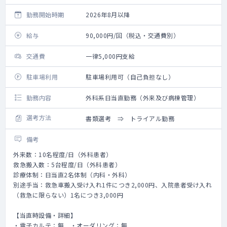
勤務開始時期
2026年8月以降
給与
90,000円/回（税込・交通費別）
交通費
一律5,000円支給
駐車場利用
駐車場利用可（自己負担なし）
勤務内容
外科系日当直勤務（外来及び病棟管理）
選考方法
書類選考 ⇒ トライアル勤務
備考
外来数：10名程度/日（外科患者）
救急搬入数：5台程度/日（外科患者）
診療体制：日当直2名体制（内科・外科）
別途手当：救急車搬入受け入れ1件につき2,000円、入院患者受け入れ
（救急に限らない）1名につき3,000円
【当直時設備・詳細】
・電子カルテ：無 ・オーダリング：無