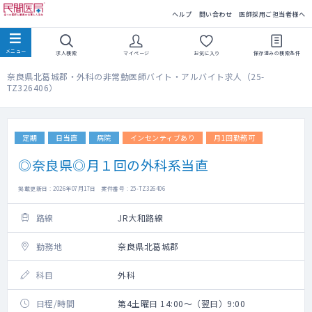
民間医局
ヘルプ
問い合わせ
医師採用ご担当者様へ
求人検索
マイページ
お気に入り
保存済みの
検索条件
奈良県北葛城郡・外科の非常勤医師バイト・アルバイト求人（25-
TZ326406）
定期
日当直
病院
インセンティブあり
月1回勤務可
◎奈良県◎月１回の外科系当直
掲載更新日 : 2026年07月17日 案件番号 : 25-TZ326406
路線
JR大和路線
勤務地
奈良県北葛城郡
科目
外科
日程/時間
第4土曜日 14:00～（翌日）9:00