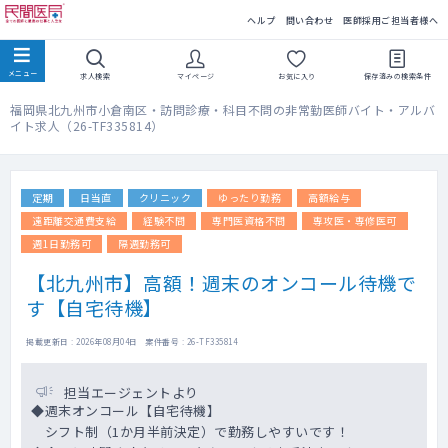
民間医局
ヘルプ
問い合わせ
医師採用ご担当者様へ
求人検索
マイページ
お気に入り
保存済みの
検索条件
福岡県北九州市小倉南区・訪問診療・科目不問の非常勤医師バイト・アルバ
イト求人（26-TF335814）
定期
日当直
クリニック
ゆったり勤務
高額給与
遠距離交通費支給
経験不問
専門医資格不問
専攻医・専修医可
週1日勤務可
隔週勤務可
【北九州市】高額！週末のオンコール待機で
す【自宅待機】
掲載更新日 : 2026年08月04日 案件番号 : 26-TF335814
担当エージェントより
◆週末オンコール【自宅待機】
シフト制（1か月半前決定）で勤務しやすいです！