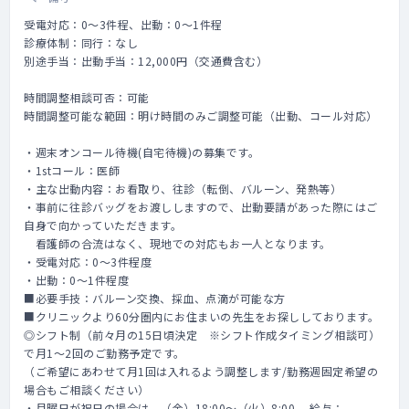
受電対応：0～3件程、出動：0～1件程
診療体制：同行：なし
別途手当：出動手当：12,000円（交通費含む）
時間調整相談可否：可能
時間調整可能な範囲：明け時間のみご調整可能（出動、コール対応）
・週末オンコール待機(自宅待機)の募集です。
・1stコール：医師
・主な出動内容：お看取り、往診（転倒、バルーン、発熱等）
・事前に往診バッグをお渡ししますので、出動要請があった際にはご
自身で向かっていただきます。
看護師の合流はなく、現地での対応もお一人となります。
・受電対応：0～3件程度
・出動：0～1件程度
■必要手技：バルーン交換、採血、点滴が可能な方
■クリニックより60分圏内にお住まいの先生をお探ししております。
◎シフト制（前々月の15日頃決定 ※シフト作成タイミング相談可）
で月1～2回のご勤務予定です。
（ご希望にあわせて月1回は入れるよう調整します/勤務週固定希望の
場合もご相談ください）
・月曜日が祝日の場合は、（金）18:00～（火）8:00 給与：