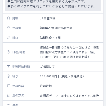
◆全国に訪問診療クリニックを展開する大手法人です。
◆多くのノウハウを有しておりご安心して勤務いただけます。
路線
JR日豊本線
勤務地
福岡県北九州市小倉南区
科目
訪問診療・不問
毎週金～日曜日のうち月１～２回ほど ※勤
日程/時間
務日程は双方調整のうえ決定とする （金）
18:00～（月）8:00 ※明け時間相談可
勤務開始時期
ご相談にて
給与
125,000円/回（税込・交通費込）
勤務内容
往診待機
選考方法
書類選考 ⇒ 面接もしくはトライアル勤務
備考