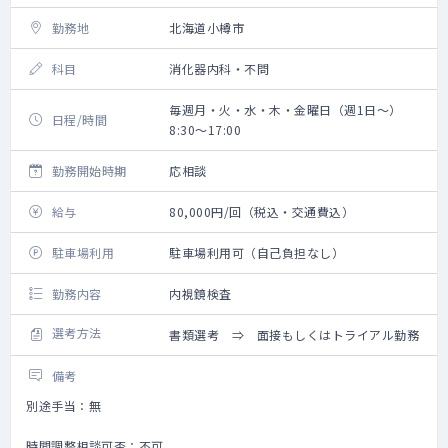
勤務地
北海道小樽市
科目
消化器内科・不問
毎週月・火・水・木・金曜日（週1日～）
日程/時間
8:30～17:00
勤務開始時期
応相談
給与
80,000円/回（税込・交通費込）
駐車場利用
駐車場利用可（自己負担なし）
勤務内容
内視鏡検査
選考方法
書類選考 ⇒ 面接もしくはトライアル勤務
備考
別途手当：無
時間調整相談可否：不可