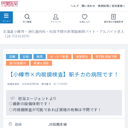
民間医局
ヘルプ
問い合わせ
医師採用ご担当者様へ
求人検索
マイページ
お気に入り
保存済みの
検索条件
北海道小樽市・消化器内科・科目不問の非常勤医師バイト・アルバイト求人
（26-TI331059）
定期
日勤
病院
ゆったり勤務
通勤便利
専門医資格不問
週1日勤務可
綺麗な施設
【小樽市×内視鏡検査】駅チカの病院です！
掲載更新日 : 2026年08月06日 案件番号 : 26-TI331059
担当エージェントより
◇最新の設備体制です！
◇内視鏡検査が可能であれば資格の有無は不問です！
路線
JR函館本線