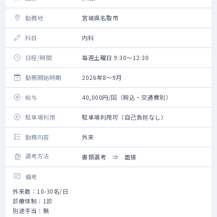
勤務地
宮城県名取市
科目
内科
日程/時間
毎週土曜日 9:30～12:30
勤務開始時期
2026年8～9月
給与
40,000円/回（税込・交通費別）
駐車場利用
駐車場利用可（自己負担なし）
勤務内容
外来
選考方法
書類選考 ⇒ 面接
備考
外来数：10-30名/日
診療体制：1診
別途手当：無