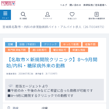
民間医局
ヘルプ
問い合わせ
医師採用ご担当者様へ
求人検索
マイページ
お気に入り
保存済みの
検索条件
宮城県名取市・内科の非常勤医師バイト・アルバイト求人（26-TI334975）
定期
日勤（午前診）
クリニック
ゆったり勤務
経験不問
専門医資格不問
週1日勤務可
曜日相談可
綺麗な施設
【名取市×新規開院クリニック】8～9月開
始/内科・糖尿病外来の勤務
掲載更新日 : 2026年07月13日 案件番号 : 26-TI334975
担当エージェントより
■午前のみ・午後のみなどご希望に合った勤務が可能です
■8～9月に開院するクリニックでの勤務です
路線
JR線