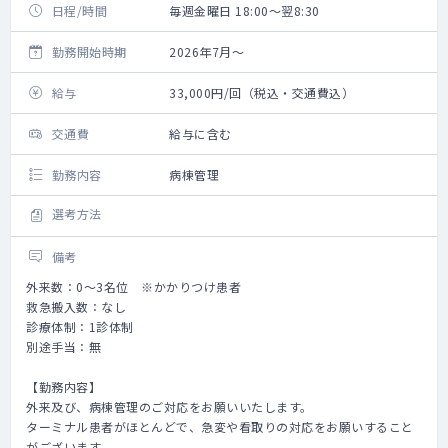
日程/時間
毎週金曜日 18:00～翌8:30
勤務開始時期
2026年7月～
給与
33,000円/回（税込・交通費込）
交通費
給与に含む
勤務内容
病棟管理
選考方法
備考
外来数：0～3名位 ※かかりつけ患者
救急搬入数：なし
診療体制：1診体制
別途手当：無
【勤務内容】
外来及び、病棟管理のご対応をお願いいたします。
ターミナル患者がほとんどで、急変や看取りの対応をお願いすること
がございます。