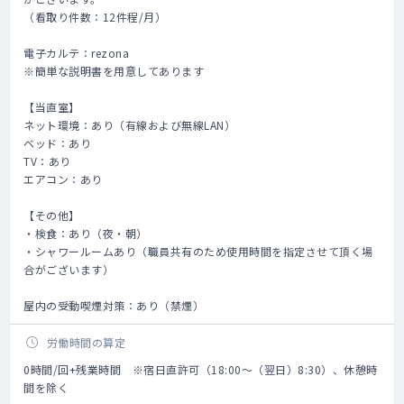
（看取り件数：12件程/月）
電子カルテ：rezona
※簡単な説明書を用意してあります
【当直室】
ネット環境：あり（有線および無線LAN）
ベッド：あり
TV：あり
エアコン：あり
【その他】
・検食：あり（夜・朝）
・シャワールームあり（職員共有のため使用時間を指定させて頂く場
合がございます）
屋内の受動喫煙対策：あり（禁煙）
労働時間の算定
0時間/回+残業時間 ※宿日直許可（18:00～（翌日）8:30）、休憩時
間を除く