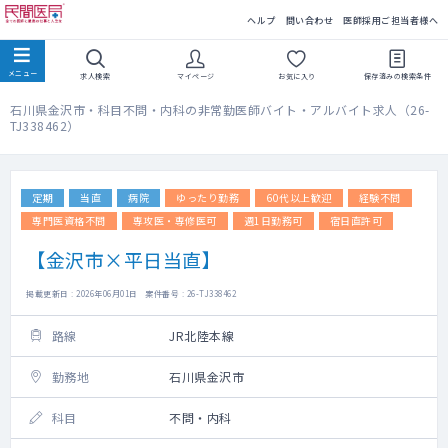
民間医局
ヘルプ
問い合わせ
医師採用ご担当者様へ
求人検索
マイページ
お気に入り
保存済みの
検索条件
石川県金沢市・科目不問・内科の非常勤医師バイト・アルバイト求人（26-
TJ338462）
定期
当直
病院
ゆったり勤務
60代以上歓迎
経験不問
専門医資格不問
専攻医・専修医可
週1日勤務可
宿日直許可
【金沢市×平日当直】
掲載更新日 : 2026年06月01日 案件番号 : 26-TJ338462
路線
JR北陸本線
勤務地
石川県金沢市
科目
不問・内科