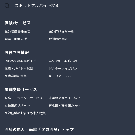
スポットアルバイト検索
保険/サービス
医師賠償責任保険
医師向け保険一覧
開業・承継支援
民間医局書店
お役立ち情報
はじめての転職ガイド
エリア別・転職市場
転職・バイト体験談
ドクターズマガジン
医療過誤判例集
キャリアコラム
求職支援サービス
転職エージェントサービス
非常勤アルバイト紹介
女性医師サポート
専攻医・専修医の方へ
医師転職のおすすめ求人特集
医師の求人・転職「民間医局」トップ