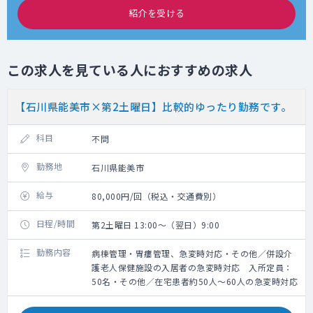
紹介を受ける
この求人を見ている人におすすめの求人
【石川県能美市×第2土曜日】比較的ゆったり勤務です。
科目
不問
勤務地
石川県能美市
給与
80,000円/回（税込・交通費別）
日程/時間
第2土曜日 13:00～（翌日）9:00
勤務内容
病棟管理・胃瘻管理、急変時対応・その他／併設介
護老人保健施設の入居者の急変時対応 入所定員：
50名・その他／在宅患者約50人～60人の急変時対応