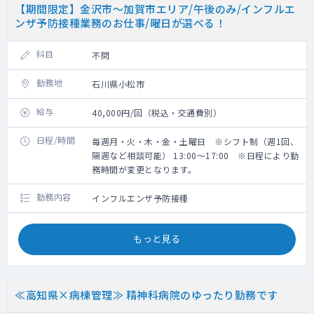
【期間限定】金沢市～加賀市エリア/午後のみ/インフルエ
ンザ予防接種業務のお仕事/曜日が選べる！
科目
不問
勤務地
石川県小松市
給与
40,000円/回（税込・交通費別）
日程/時間
毎週月・火・木・金・土曜日 ※シフト制（週1回、
隔週など相談可能） 13:00～17:00 ※日程により勤
務時間が変更となります。
勤務内容
インフルエンザ予防接種
もっと見る
≪高知県×病棟管理≫ 精神科病院のゆったり勤務です