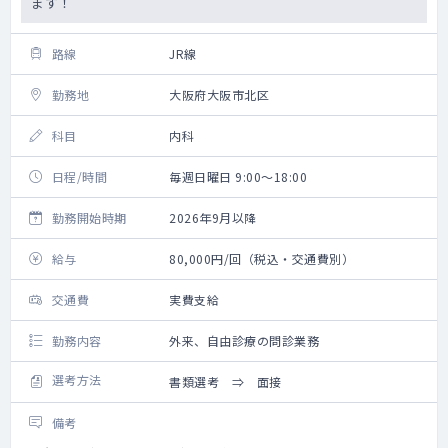
ます！
路線
JR線
勤務地
大阪府大阪市北区
科目
内科
日程/時間
毎週日曜日 9:00～18:00
勤務開始時期
2026年9月以降
給与
80,000円/回（税込・交通費別）
交通費
実費支給
勤務内容
外来、自由診療の問診業務
選考方法
書類選考 ⇒ 面接
備考