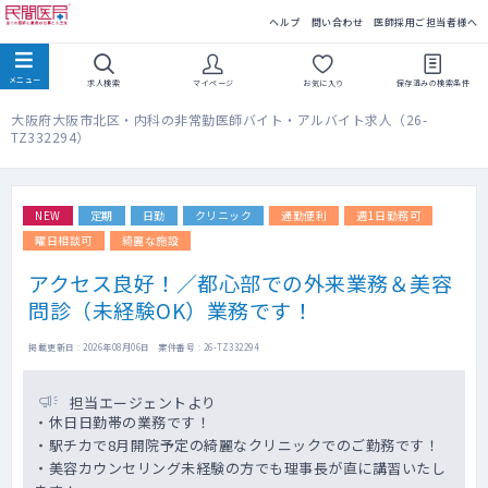
民間医局
ヘルプ
問い合わせ
医師採用ご担当者様へ
求人検索
マイページ
お気に入り
保存済みの
検索条件
大阪府大阪市北区・内科の非常勤医師バイト・アルバイト求人（26-
TZ332294）
NEW
定期
日勤
クリニック
通勤便利
週1日勤務可
曜日相談可
綺麗な施設
アクセス良好！／都心部での外来業務＆美容
問診（未経験OK）業務です！
掲載更新日 : 2026年08月06日 案件番号 : 26-TZ332294
担当エージェントより
・休日日勤帯の業務です！
・駅チカで8月開院予定の綺麗なクリニックでのご勤務です！
・美容カウンセリング未経験の方でも理事長が直に講習いたし