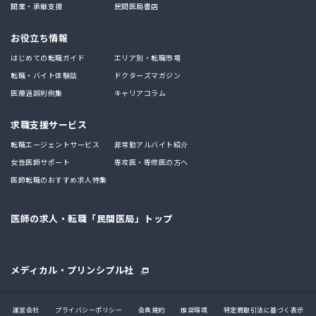
開業・承継支援
民間医局書店
お役立ち情報
はじめての転職ガイド
エリア別・転職市場
転職・バイト体験談
ドクターズマガジン
医療過誤判例集
キャリアコラム
求職支援サービス
転職エージェントサービス
非常勤アルバイト紹介
女性医師サポート
専攻医・専修医の方へ
医師転職のおすすめ求人特集
医師の求人・転職「民間医局」トップ
メディカル・プリンシプル社
運営会社
プライバシーポリシー
会員規約
推奨環境
特定商取引法に基づく表示