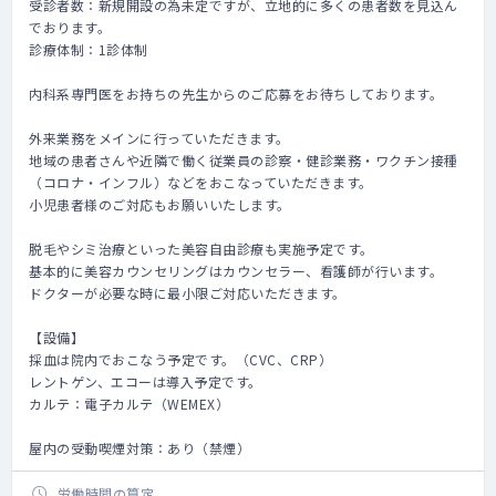
受診者数：新規開設の為未定ですが、立地的に多くの患者数を見込ん
でおります。
診療体制：1診体制
内科系専門医をお持ちの先生からのご応募をお待ちしております。
外来業務をメインに行っていただきます。
地域の患者さんや近隣で働く従業員の診察・健診業務・ワクチン接種
（コロナ・インフル）などをおこなっていただきます。
小児患者様のご対応もお願いいたします。
脱毛やシミ治療といった美容自由診療も実施予定です。
基本的に美容カウンセリングはカウンセラー、看護師が行います。
ドクターが必要な時に最小限ご対応いただきます。
【設備】
採血は院内でおこなう予定です。（CVC、CRP）
レントゲン、エコーは導入予定です。
カルテ：電子カルテ（WEMEX）
屋内の受動喫煙対策：あり（禁煙）
労働時間の算定