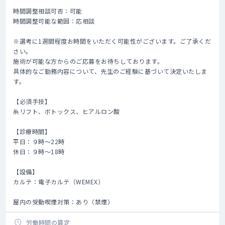
時間調整相談可否：可能
時間調整可能な範囲：応相談
※選考に1週間程度お時間をいただく可能性がございます。ご了承くだ
さい。
施術が可能な方からのご応募をお待ちしております。
具体的なご勤務内容について、先生のご経験に基づいて決定いたしま
す。
【必須手技】
糸リフト、ボトックス、ヒアルロン酸
【診療時間】
平日：９時～22時
休日：９時～18時
【設備】
カルテ：電子カルテ（WEMEX）
屋内の受動喫煙対策：あり（禁煙）
労働時間の算定