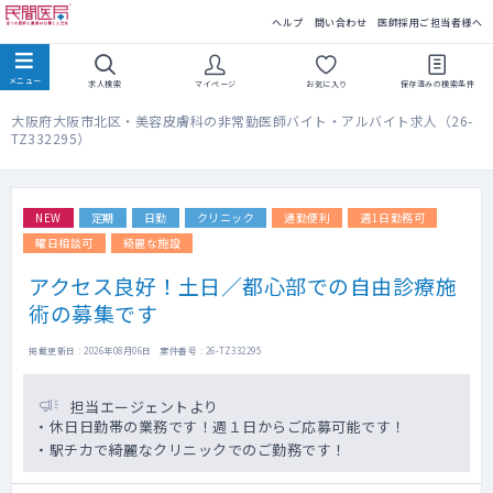
民間医局
ヘルプ
問い合わせ
医師採用ご担当者様へ
求人検索
マイページ
お気に入り
保存済みの
検索条件
大阪府大阪市北区・美容皮膚科の非常勤医師バイト・アルバイト求人（26-
TZ332295）
NEW
定期
日勤
クリニック
通勤便利
週1日勤務可
曜日相談可
綺麗な施設
アクセス良好！土日／都心部での自由診療施
術の募集です
掲載更新日 : 2026年08月06日 案件番号 : 26-TZ332295
担当エージェントより
・休日日勤帯の業務です！週１日からご応募可能です！
・駅チカで綺麗なクリニックでのご勤務です！