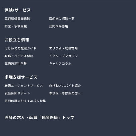
保険/サービス
医師賠償責任保険
医師向け保険一覧
開業・承継支援
民間医局書店
お役立ち情報
はじめての転職ガイド
エリア別・転職市場
転職・バイト体験談
ドクターズマガジン
医療過誤判例集
キャリアコラム
求職支援サービス
転職エージェントサービス
非常勤アルバイト紹介
女性医師サポート
専攻医・専修医の方へ
医師転職のおすすめ求人特集
医師の求人・転職「民間医局」トップ