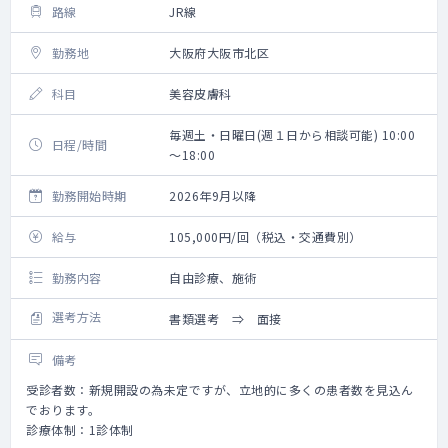
路線
JR線
勤務地
大阪府大阪市北区
科目
美容皮膚科
毎週土・日曜日(週１日から相談可能) 10:00
日程/時間
～18:00
勤務開始時期
2026年9月以降
給与
105,000円/回（税込・交通費別）
勤務内容
自由診療、施術
選考方法
書類選考 ⇒ 面接
備考
受診者数：新規開設の為未定ですが、立地的に多くの患者数を見込ん
でおります。
診療体制：1診体制