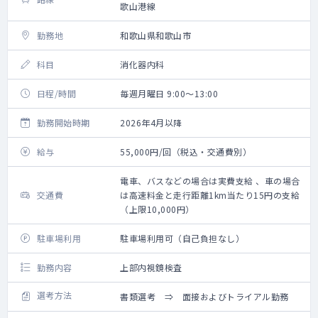
歌山港線
勤務地
和歌山県和歌山市
科目
消化器内科
日程/時間
毎週月曜日 9:00～13:00
勤務開始時期
2026年4月以降
給与
55,000円/回（税込・交通費別）
電車、バスなどの場合は実費支給 、車の場合
交通費
は高速料金と走行距離1km当たり15円の支給
（上限10,000円）
駐車場利用
駐車場利用可（自己負担なし）
勤務内容
上部内視鏡検査
選考方法
書類選考 ⇒ 面接およびトライアル勤務