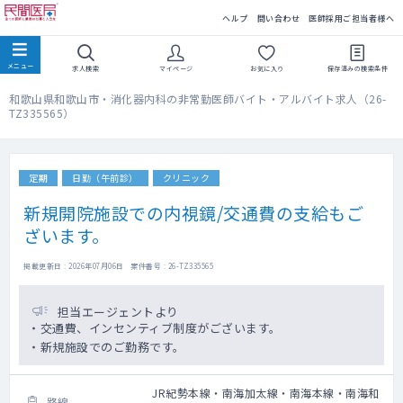
民間医局
ヘルプ
問い合わせ
医師採用ご担当者様へ
求人検索
マイページ
お気に入り
保存済みの
検索条件
和歌山県和歌山市・消化器内科の非常勤医師バイト・アルバイト求人（26-
TZ335565）
定期
日勤（午前診）
クリニック
新規開院施設での内視鏡/交通費の支給もご
ざいます。
掲載更新日 : 2026年07月06日 案件番号 : 26-TZ335565
担当エージェントより
・交通費、インセンティブ制度がございます。
・新規施設でのご勤務です。
JR紀勢本線・南海加太線・南海本線・南海和
路線