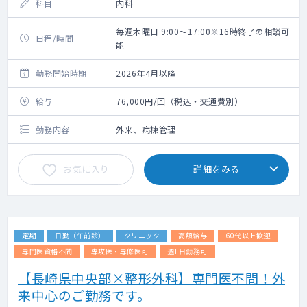
科目
内科
毎週木曜日 9:00～17:00※16時終了の相談可
日程/時間
能
勤務開始時期
2026年4月以降
給与
76,000円/回（税込・交通費別）
勤務内容
外来、病棟管理
お気に入り
詳細をみる
定期
日勤（午前診）
クリニック
高額給与
60代以上歓迎
専門医資格不問
専攻医・専修医可
週1日勤務可
【長崎県中央部×整形外科】専門医不問！外
来中心のご勤務です。