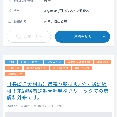
給与
37,500円/回（税込・交通費込）
勤務内容
外来、自由診療
お気に入り
詳細をみる
定期
日勤（午後診）
クリニック
遠距離交通費支給
通勤便利
経験不問
専門医資格不問
週1日勤務可
曜日相談可
綺麗な施設
【長崎県大村市】最寄り駅徒歩3分・新幹線
可！未経験者歓迎★綺麗なクリニックでの皮
膚科外来です。
掲載更新日 : 2026年07月31日 案件番号 : 25-TF316242