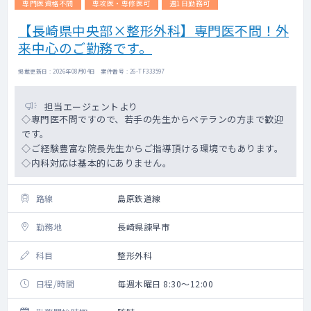
専門医資格不問
専攻医・専修医可
週1日勤務可
【長崎県中央部×整形外科】専門医不問！外
来中心のご勤務です。
掲載更新日 : 2026年08月04日 案件番号 : 26-TF333597
担当エージェントより
◇専門医不問ですので、若手の先生からベテランの方まで歓迎
です。
◇ご経験豊富な院長先生からご指導頂ける環境でもあります。
◇内科対応は基本的にありません。
路線
島原鉄道線
勤務地
長崎県諫早市
科目
整形外科
日程/時間
毎週木曜日 8:30～12:00