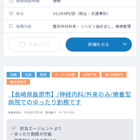
勤務開始時期
随時
給与
50,000円/回（税込・交通費別）
勤務内容
整形外科外来・リハビリ指示出し、病棟管理
お気に入り
詳細をみる
定期
日勤
病院
ゆったり勤務
経験不問
週1日勤務可
曜日相談可
【長崎県島原市】/神経内科/外来のみ/療養型
病院でのゆったり勤務です
掲載更新日 : 2026年07月31日 案件番号 : 24-TH013366
担当エージェントより
・ゆったり勤務が可能