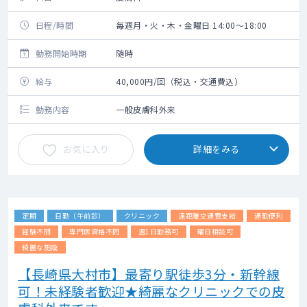
日程/時間
毎週月・火・木・金曜日 14:00～18:00
勤務開始時期
随時
給与
40,000円/回（税込・交通費込）
勤務内容
一般皮膚科外来
お気に入り
詳細をみる
定期
日勤（午前診）
クリニック
遠距離交通費支給
通勤便利
経験不問
専門医資格不問
週1日勤務可
曜日相談可
綺麗な施設
【長崎県大村市】最寄り駅徒歩3分・新幹線
可！未経験者歓迎★綺麗なクリニックでの皮