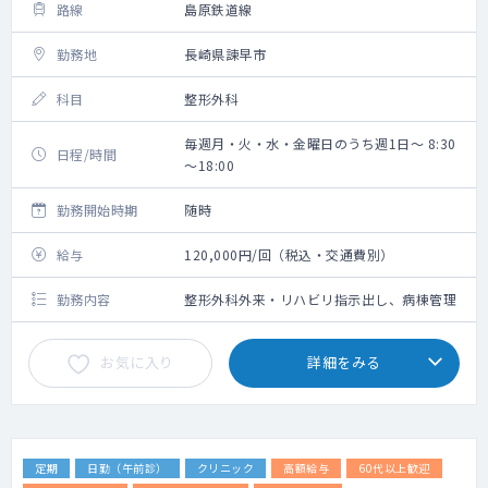
路線
島原鉄道線
勤務地
長崎県諫早市
科目
整形外科
毎週月・火・水・金曜日のうち週1日～ 8:30
日程/時間
～18:00
勤務開始時期
随時
給与
120,000円/回（税込・交通費別）
勤務内容
整形外科外来・リハビリ指示出し、病棟管理
お気に入り
詳細をみる
定期
日勤（午前診）
クリニック
高額給与
60代以上歓迎