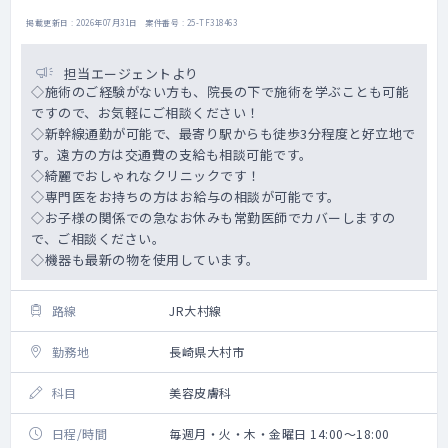
掲載更新日 : 2026年07月31日 案件番号 : 25-TF318463
担当エージェントより
◇施術のご経験がない方も、院長の下で施術を学ぶことも可能
ですので、お気軽にご相談ください！
◇新幹線通勤が可能で、最寄り駅からも徒歩3分程度と好立地で
す。遠方の方は交通費の支給も相談可能です。
◇綺麗でおしゃれなクリニックです！
◇専門医をお持ちの方はお給与の相談が可能です。
◇お子様の関係での急なお休みも常勤医師でカバーしますの
で、ご相談ください。
◇機器も最新の物を使用しています。
路線
JR大村線
勤務地
長崎県大村市
科目
美容皮膚科
日程/時間
毎週月・火・木・金曜日 14:00～18:00