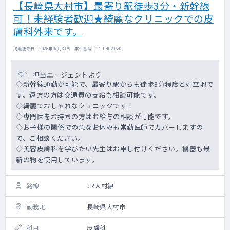
【長崎県大村市】最寄り駅徒歩3分・新幹線
可！未経験者歓迎★綺麗なクリニックでの皮
膚科外来です。
掲載更新日 : 2026年07月31日 案件番号 : 24-TH020645
担当エージェントより
◇新幹線通勤が可能で、最寄り駅からも徒歩3分程度と好立地で
す。遠方の方は交通費の支給も相談可能です。
◇綺麗でおしゃれなクリニックです！
◇専門医をお持ちの方はお給与の相談が可能です。
◇お子様の関係での急なお休みも常勤医師でカバーしますの
で、ご相談ください。
◇美容皮膚科を学びたい先生はお申し付けください。機器も最
新の物を使用しています。
路線
JR大村線
勤務地
長崎県大村市
科目
皮膚科