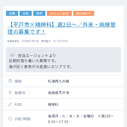
定期
日勤
病院
60代以上歓迎
曜日相談可
【平戸市×精神科】週2日～／外来・病棟管
理の募集です！
掲載更新日 : 2026年07月31日 案件番号 : 24-TH013919
担当エージェントより
比較的落ち着いた業務です。
海が近く景色が大変良いエリアです。
路線
松浦西九州線
勤務地
長崎県平戸市
科目
精神科
毎週月・火・水・木・金曜日 ※週2日～
日程/時間
8:30～17:30