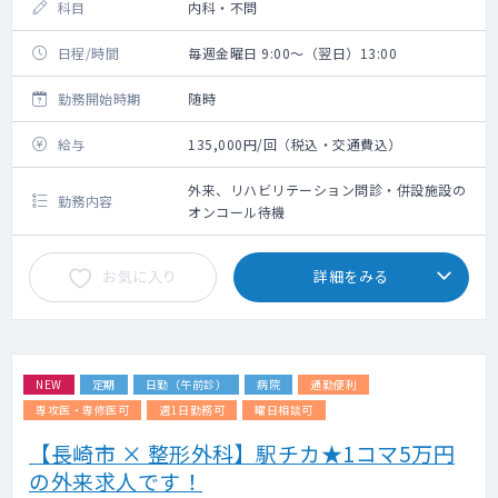
科目
内科・不問
日程/時間
毎週金曜日 9:00～（翌日）13:00
勤務開始時期
随時
給与
135,000円/回（税込・交通費込）
外来、リハビリテーション問診・併設施設の
勤務内容
オンコール待機
お気に入り
詳細をみる
NEW
定期
日勤（午前診）
病院
通勤便利
専攻医・専修医可
週1日勤務可
曜日相談可
【長崎市 × 整形外科】駅チカ★1コマ5万円
の外来求人です！