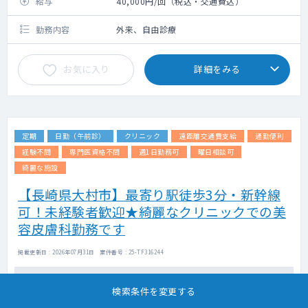
給与
40,000円/回（税込・交通費込）
勤務内容
外来、自由診療
お気に入り
詳細をみる
定期
日勤（午前診）
クリニック
遠距離交通費支給
通勤便利
経験不問
専門医資格不問
週1日勤務可
曜日相談可
綺麗な施設
【長崎県大村市】最寄り駅徒歩3分・新幹線
可！未経験者歓迎★綺麗なクリニックでの美
容皮膚科勤務です
掲載更新日 : 2026年07月31日 案件番号 : 25-TF316244
担当エージェントより
検索条件を変更する
◇施術のご経験がない方も、院長の下で施術を学ぶことも可能