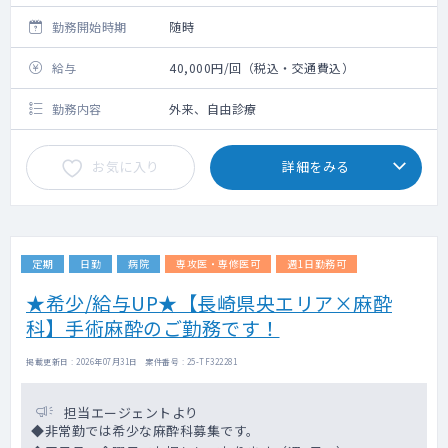
勤務開始時期
随時
給与
40,000円/回（税込・交通費込）
勤務内容
外来、自由診療
お気に入り
詳細をみる
定期
日勤
病院
専攻医・専修医可
週1日勤務可
★希少/給与UP★【長崎県央エリア×麻酔
科】手術麻酔のご勤務です！
掲載更新日 : 2026年07月31日 案件番号 : 25-TF322281
担当エージェントより
◆非常勤では希少な麻酔科募集です。