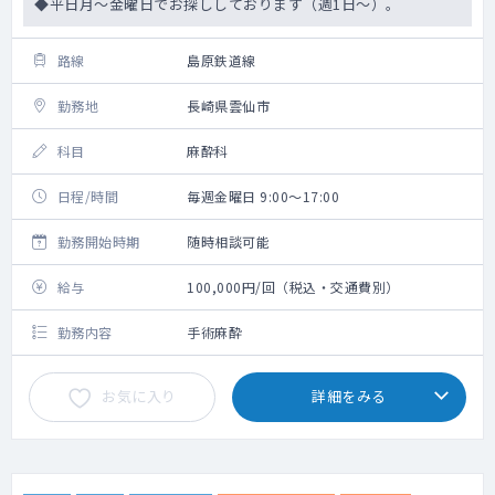
◆平日月～金曜日でお探ししております（週1日～）。
路線
島原鉄道線
勤務地
長崎県雲仙市
科目
麻酔科
日程/時間
毎週金曜日 9:00～17:00
勤務開始時期
随時相談可能
給与
100,000円/回（税込・交通費別）
勤務内容
手術麻酔
お気に入り
詳細をみる