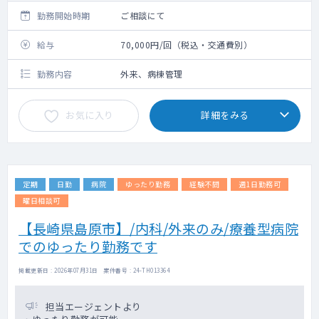
勤務開始時期
ご相談にて
給与
70,000円/回（税込・交通費別）
勤務内容
外来、病棟管理
お気に入り
詳細をみる
定期
日勤
病院
ゆったり勤務
経験不問
週1日勤務可
曜日相談可
【長崎県島原市】/内科/外来のみ/療養型病院
でのゆったり勤務です
掲載更新日 : 2026年07月31日 案件番号 : 24-TH013364
担当エージェントより