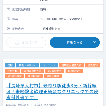
勤務開始時期
随時
給与
37,500円/回（税込・交通費込）
勤務内容
一般皮膚科外来
お気に入り
詳細をみる
定期
日勤（午前診）
クリニック
遠距離交通費支給
通勤便利
経験不問
専門医資格不問
週1日勤務可
隔週勤務可
月1回勤務可
曜日相談可
綺麗な施設
【長崎県大村市】最寄り駅徒歩3分・新幹線
可！未経験者歓迎★綺麗なクリニックでの皮
膚科外来です。
掲載更新日 : 2026年07月31日 案件番号 : 25-TF316241