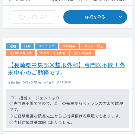
お気に入り
詳細をみる
定期
日勤
クリニック
高額給与
60代以上歓迎
専門医資格不問
専攻医・専修医可
週1日勤務可
【長崎県中央部×整形外科】専門医不問！外
来中心のご勤務です。
掲載更新日 : 2026年08月04日 案件番号 : 26-TF333596
担当エージェントより
◇専門医不問ですので、若手の先生からベテランの方まで歓迎
です。
◇ご経験豊富な院長先生からご指導頂ける環境でもあります。
◇内科対応は基本的にありません。