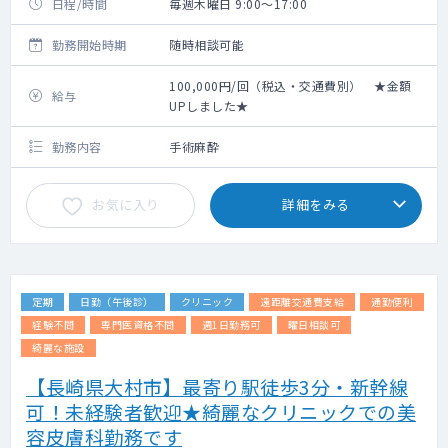
日程/時間
毎週木曜日 9:00～17:00
勤務開始時期
随時相談可能
100,000円/回（税込・交通費別） ★金額
給与
UPしました★
勤務内容
手術麻酔
お気に入り
詳細をみる
定期
日勤（午後診）
クリニック
遠距離交通費支給
通勤便利
経験不問
専門医資格不問
週1日勤務可
曜日相談可
綺麗な施設
【長崎県大村市】最寄り駅徒歩3分・新幹線
可！未経験者歓迎★綺麗なクリニックでの美
容皮膚科勤務です