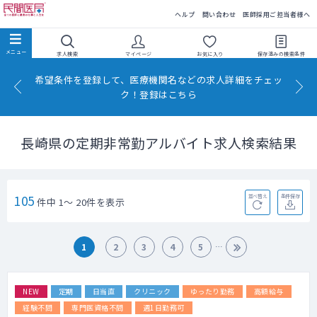
民間医局
ヘルプ
問い合わせ
医師採用ご担当者様へ
求人検索
マイページ
お気に入り
保存済みの
検索条件
希望条件を登録して、医療機関名などの求人詳細をチェッ
ク！登録はこちら
長崎県の定期非常勤アルバイト求人検索結果
105
並べ替え
条件保存
件中 1～ 20件を表示
1
2
3
4
5
NEW
定期
日当直
クリニック
ゆったり勤務
高額給与
経験不問
専門医資格不問
週1日勤務可