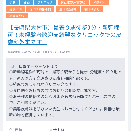
定期
日勤
クリニック
遠距離交通費支給
通勤便利
経験不問
専門医資格不問
週1日勤務可
曜日相談可
綺麗な施設
【長崎県大村市】最寄り駅徒歩3分・新幹線
可！未経験者歓迎★綺麗なクリニックでの皮
膚科外来です。
掲載更新日 : 2026年07月31日 案件番号 : 24-TH020646
担当エージェントより
◇新幹線通勤が可能で、最寄り駅からも徒歩3分程度と好立地で
す。遠方の方は交通費の支給も相談可能です。
◇綺麗でおしゃれなクリニックです！
◇専門医をお持ちの方はお給与の相談が可能です。
◇お子様の関係での急なお休みも常勤医師でカバーしますの
で、ご相談ください。
◇美容皮膚科を学びたい先生はお申し付けください。機器も最
新の物を使用しています。
路線
JR大村線