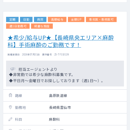
定期
日勤
病院
高額給与
金額UP
専攻医・専修医可
週1日勤務可
綺麗な施設
★希少/給与UP★【長崎県央エリア×麻酔
科】手術麻酔のご勤務です！
掲載更新日 : 2026年07月31日 案件番号 : 25-TF310139
担当エージェントより
◆非常勤では希少な麻酔科募集です。
◆平日月～金曜日でお探ししております（週1日～）。
路線
島原鉄道線
勤務地
長崎県雲仙市
科目
麻酔科