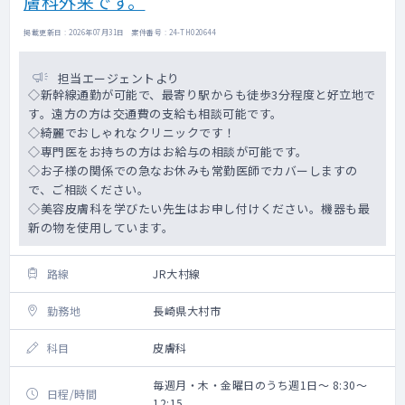
膚科外来です。
掲載更新日 : 2026年07月31日 案件番号 : 24-TH020644
担当エージェントより
◇新幹線通勤が可能で、最寄り駅からも徒歩3分程度と好立地で
す。遠方の方は交通費の支給も相談可能です。
◇綺麗でおしゃれなクリニックです！
◇専門医をお持ちの方はお給与の相談が可能です。
◇お子様の関係での急なお休みも常勤医師でカバーしますの
で、ご相談ください。
◇美容皮膚科を学びたい先生はお申し付けください。機器も最
新の物を使用しています。
路線
JR大村線
勤務地
長崎県大村市
科目
皮膚科
毎週月・木・金曜日のうち週1日～ 8:30～
日程/時間
12:15