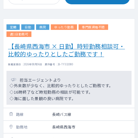
定期
日勤
病院
ゆったり勤務
専門医資格不問
週1日勤務可
【長崎県西海市 × 日勤】時短勤務相談可・
比較的ゆったりとしたご勤務です！
掲載更新日 : 2026年08月06日 案件番号 : 26-TF332080
担当エージェントより
◇外来数が少なく、比較的ゆったりとしたご勤務です。
◇16時終了など時短勤務の相談が可能です。
◇海に面した景観の良い病院です。
路線
長崎バス線
勤務地
長崎県西海市