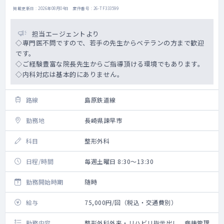
掲載更新日 : 2026年08月04日 案件番号 : 26-TF333599
担当エージェントより
◇専門医不問ですので、若手の先生からベテランの方まで歓迎
です。
◇ご経験豊富な院長先生からご指導頂ける環境でもあります。
◇内科対応は基本的にありません。
路線
島原鉄道線
勤務地
長崎県諫早市
科目
整形外科
日程/時間
毎週土曜日 8:30～13:30
勤務開始時期
随時
給与
75,000円/回（税込・交通費別）
勤務内容
整形外科外来・リハビリ指示出し、病棟管理