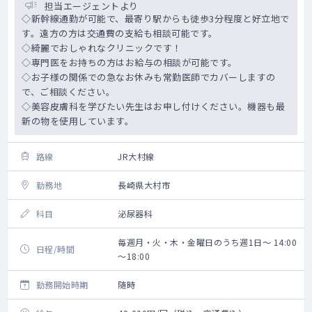
担当エージェントより
◇新幹線通勤が可能で、最寄り駅からも徒歩3分程度と好立地で
す。遠方の方は交通費の支給も相談可能です。
◇綺麗でおしゃれなクリニックです！
◇専門医をお持ちの方はお給与の相談が可能です。
◇お子様の関係での急なお休みも常勤医師でカバーしますの
で、ご相談ください。
◇美容皮膚科を学びたい先生はお申し付けください。機器も最
新の物を使用しています。
路線
JR大村線
勤務地
長崎県大村市
科目
泌尿器科
毎週月・火・木・金曜日のうち週1日～ 14:00
日程/時間
～18:00
勤務開始時期
随時