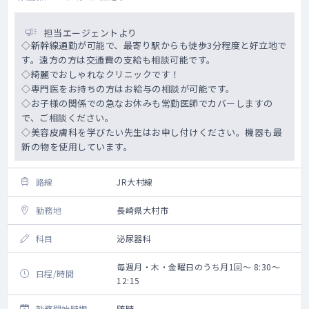
担当エージェントより
◇新幹線通勤が可能で、最寄り駅からも徒歩3分程度と好立地で
す。遠方の方は交通費の支給も相談可能です。
◇綺麗でおしゃれなクリニックです！
◇専門医をお持ちの方はお給与の相談が可能です。
◇お子様の関係での急なお休みも常勤医師でカバーしますの
で、ご相談ください。
◇美容皮膚科を学びたい先生はお申し付けください。機器も最
新の物を使用しています。
路線
JR大村線
勤務地
長崎県大村市
科目
泌尿器科
毎週月・木・金曜日のうち月1回～ 8:30～
日程/時間
12:15
勤務開始時期
随時