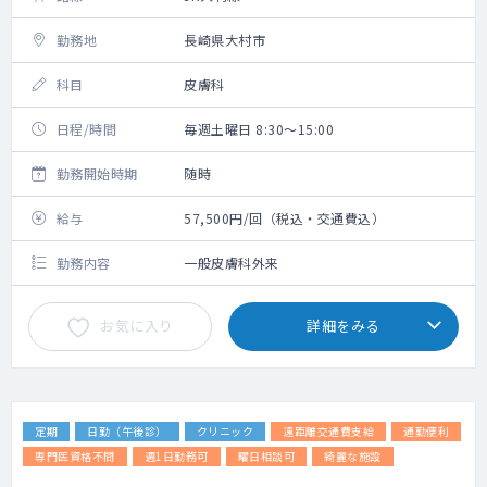
勤務地
長崎県大村市
科目
皮膚科
日程/時間
毎週土曜日 8:30～15:00
勤務開始時期
随時
給与
57,500円/回（税込・交通費込）
勤務内容
一般皮膚科外来
お気に入り
詳細をみる
定期
日勤（午後診）
クリニック
遠距離交通費支給
通勤便利
専門医資格不問
週1日勤務可
曜日相談可
綺麗な施設