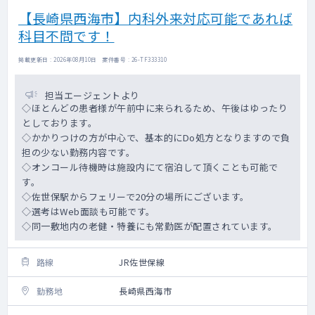
【長崎県西海市】内科外来対応可能であれば
科目不問です！
掲載更新日 : 2026年08月10日 案件番号 : 26-TF333310
担当エージェントより
◇ほとんどの患者様が午前中に来られるため、午後はゆったり
としております。
◇かかりつけの方が中心で、基本的にDo処方となりますので負
担の少ない勤務内容です。
◇オンコール待機時は施設内にて宿泊して頂くことも可能で
す。
◇佐世保駅からフェリーで20分の場所にございます。
◇選考はWeb面談も可能です。
◇同一敷地内の老健・特養にも常勤医が配置されています。
路線
JR佐世保線
勤務地
長崎県西海市