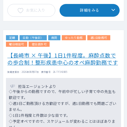
お気に入り
詳細をみる
定期
日勤（午後診）
病院
ゆったり勤務
週1日勤務可
曜日相談可
宿日直許可
【長崎市 × 午後】1日1件程度。麻酔点数で
の歩合制！整形疾患中心のオペ麻酔勤務です
掲載更新日 : 2026年08月07日 案件番号 : 26-TF341985
担当エージェントより
◇午後からの勤務ですので、午前中が忙しい子育て中の先生も
歓迎です。
◇週3日ご勤務頂ける方歓迎ですが、週1日勤務でも問題ござい
ません。
◇1日1件程度と件数は少な目です。
◇予定オペですので、スケジュールが変わることはほぼありま