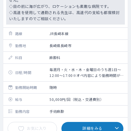
せん。
◇目の前に海が広がり、ロケーションも素敵な病院です。
◇高速を使用して通勤される先生は、高速代の支給も都度検討
いたしますのでご相談ください。
路線
JR長崎本線
勤務地
長崎県長崎市
科目
麻酔科
毎週月・火・水・木・金曜日のうち週1日～
日程/時間
12:00～17:00※オペ内容により勤務時間が短
くなる場合あり
勤務開始時期
随時
給与
50,000円/回（税込・交通費別）
勤務内容
手術麻酔
お気に入り
詳細をみる